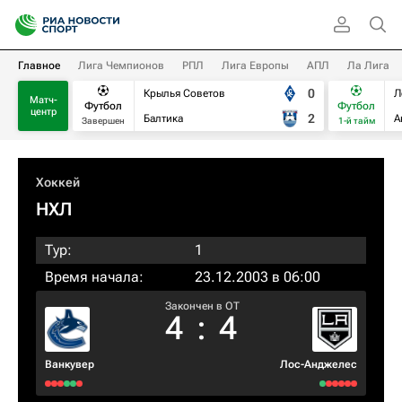
Главное
Лига Чемпионов
РПЛ
Лига Европы
АПЛ
Ла Лига
0
Крылья Советов
Л
Матч-
Футбол
Футбол
центр
2
Балтика
А
Завершен
1-й тайм
Хоккей
НХЛ
Тур:
1
Время начала:
23.12.2003 в 06:00
Закончен в OT
4
:
4
Ванкувер
Лос-Анджелес