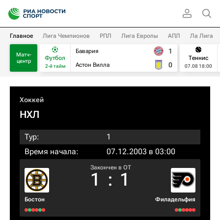
Главное
Лига Чемпионов
РПЛ
Лига Европы
АПЛ
Ла Лига
1
Бавария
Матч-
Футбол
Теннис
центр
0
Астон Вилла
2-й тайм
07.08 18:00
Хоккей
НХЛ
Тур:
1
Время начала:
07.12.2003 в 03:00
Закончен в OT
1
:
1
Бостон
Филадельфия