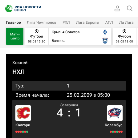
Главное
Лига Чемпионов
РПЛ
Лига Европы
АПЛ
Ла Лига
Крылья Советов
Матч-
Футбол
Футбол
центр
Балтика
08.08 15:30
08.08 18:00
Хоккей
НХЛ
Тур:
1
Время начала:
25.02.2009 в 05:00
Завершен
4
:
1
Калгари
Коламбус