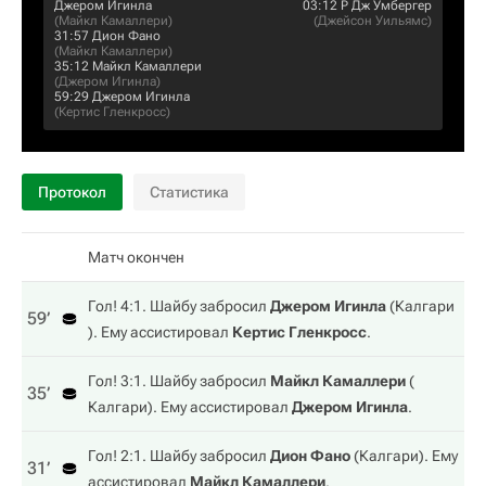
Джером Игинла
03:12
Р Дж Умбергер
(
Майкл Камаллери
)
(
Джейсон Уильямс
)
31:57
Дион Фано
(
Майкл Камаллери
)
35:12
Майкл Камаллери
(
Джером Игинла
)
59:29
Джером Игинла
(
Кертис Гленкросс
)
Протокол
Статистика
Матч окончен
Гол! 4:1. Шайбу забросил
Джером Игинла
(
Калгари
59‎’‎
). Ему ассистировал
Кертис Гленкросс
.
Гол! 3:1. Шайбу забросил
Майкл Камаллери
(
35‎’‎
Калгари
). Ему ассистировал
Джером Игинла
.
Гол! 2:1. Шайбу забросил
Дион Фано
(
Калгари
). Ему
31‎’‎
ассистировал
Майкл Камаллери
.