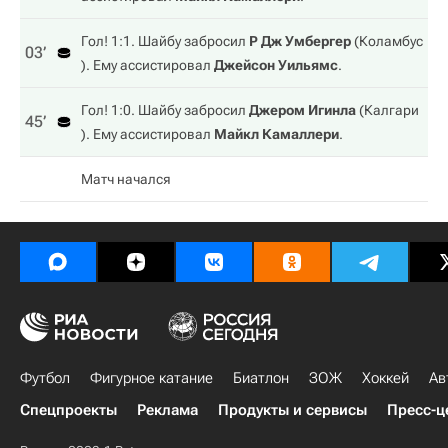
Гол! 1:1. Шайбу забросил
Р Дж Умбергер
(
Коламбус
03‎’‎
). Ему ассистировал
Джейсон Уильямс
.
Гол! 1:0. Шайбу забросил
Джером Игинла
(
Калгари
45‎’‎
). Ему ассистировал
Майкл Камаллери
.
Матч начался
Футбол
Фигурное катание
Биатлон
ЗОЖ
Хоккей
Ав
Спецпроекты
Реклама
Продукты и сервисы
Пресс-ц