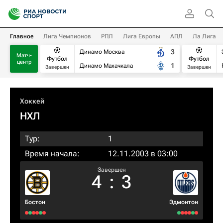
Главное
Лига Чемпионов
РПЛ
Лига Европы
АПЛ
Ла Лига
3
Динамо Москва
Матч-
Футбол
Футбол
центр
1
Динамо Махачкала
Завершен
Завершен
Хоккей
НХЛ
Тур:
1
Время начала:
12.11.2003 в 03:00
Завершен
4
:
3
Бостон
Эдмонтон