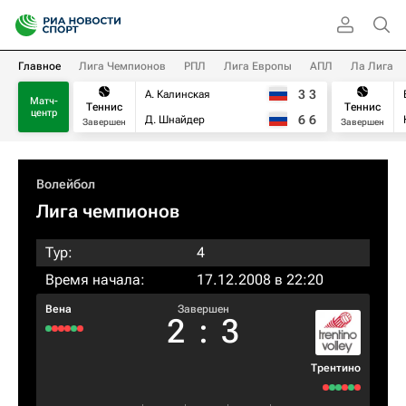
Главное
Лига Чемпионов
РПЛ
Лига Европы
АПЛ
Ла Лига
3
3
А. Калинская
Матч-
Теннис
Теннис
центр
6
6
Д. Шнайдер
Завершен
Завершен
Волейбол
Лига чемпионов
Тур:
4
Время начала:
17.12.2008 в 22:20
Вена
Завершен
2
:
3
Трентино