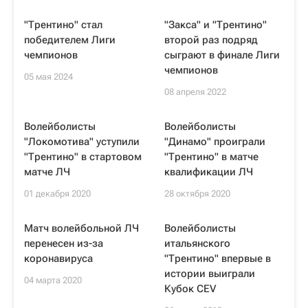
"Трентино" стал
"Закса" и "Трентино"
победителем Лиги
второй раз подряд
чемпионов
сыграют в финале Лиги
чемпионов
05 мая 2024
08 апреля 2022
Волейболисты
Волейболисты
"Локомотива" уступили
"Динамо" проиграли
"Трентино" в стартовом
"Трентино" в матче
матче ЛЧ
квалификации ЛЧ
01 декабря 2020
28 октября 2020
Матч волейбольной ЛЧ
Волейболисты
перенесен из-за
итальянского
коронавируса
"Трентино" впервые в
истории выиграли
04 марта 2020
Кубок CEV