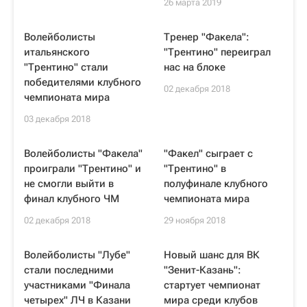
26 марта 2019
Волейболисты
Тренер "Факела":
итальянского
"Трентино" переиграл
"Трентино" стали
нас на блоке
победителями клубного
02 декабря 2018
чемпионата мира
03 декабря 2018
Волейболисты "Факела"
"Факел" сыграет с
проиграли "Трентино" и
"Трентино" в
не смогли выйти в
полуфинале клубного
финал клубного ЧМ
чемпионата мира
02 декабря 2018
29 ноября 2018
Волейболисты "Лубе"
Новый шанс для ВК
стали последними
"Зенит-Казань":
участниками "Финала
стартует чемпионат
четырех" ЛЧ в Казани
мира среди клубов