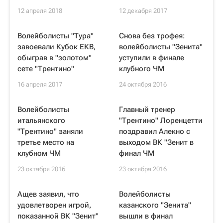
12 апреля 2018
12 декабря 2017
Волейболисты "Тура"
Снова без трофея:
завоевали Кубок ЕКВ,
волейболисты "Зенита"
обыграв в "золотом"
уступили в финале
сете "Трентино"
клубного ЧМ
16 апреля 2017
24 октября 2016
Волейболисты
Главный тренер
итальянского
"Трентино" Лоренцетти
"Трентино" заняли
поздравил Алекно с
третье место на
выходом ВК "Зенит в
клубном ЧМ
финал ЧМ
23 октября 2016
23 октября 2016
Ащев заявил, что
Волейболисты
удовлетворен игрой,
казанского "Зенита"
показанной ВК "Зенит"
вышли в финал