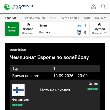
Главное
Лига Чемпионов
РПЛ
Лига Европы
АПЛ
Ла Лига
1
Зенит
Матч-
Футбол
Футбол
центр
0
Балтика
Завершен
Закончен (П)
Волейбол
Чемпионат Европы по волейболу
Тур:
1
Время начала:
10.09.2026 в 20:00
Дания
Матч не начался
Финляндия