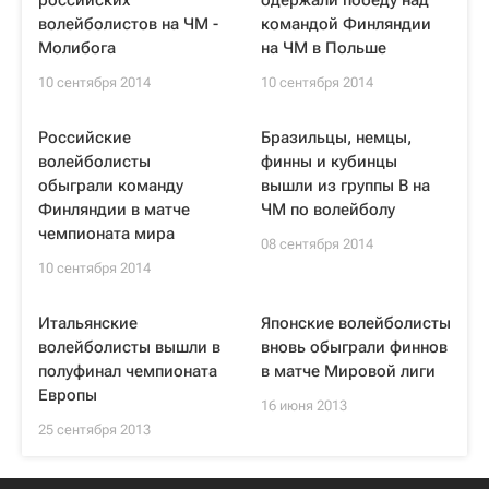
российских
одержали победу над
волейболистов на ЧМ -
командой Финляндии
Молибога
на ЧМ в Польше
10 сентября 2014
10 сентября 2014
Российские
Бразильцы, немцы,
волейболисты
финны и кубинцы
обыграли команду
вышли из группы B на
Финляндии в матче
ЧМ по волейболу
чемпионата мира
08 сентября 2014
10 сентября 2014
Итальянские
Японские волейболисты
волейболисты вышли в
вновь обыграли финнов
полуфинал чемпионата
в матче Мировой лиги
Европы
16 июня 2013
25 сентября 2013