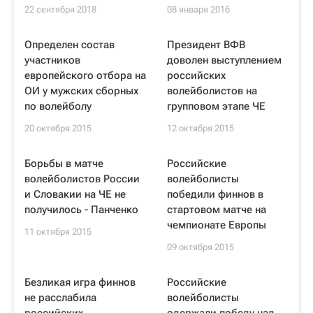
22 сентября 2018
08 января 2016
Определен состав
Президент ВФВ
участников
доволен выступлением
европейского отбора на
российских
ОИ у мужских сборных
волейболистов на
по волейболу
групповом этапе ЧЕ
20 октября 2015
12 октября 2015
Борьбы в матче
Российские
волейболистов России
волейболисты
и Словакии на ЧЕ не
победили финнов в
получилось - Панченко
стартовом матче на
чемпионате Европы
11 октября 2015
09 октября 2015
Безликая игра финнов
Российские
не расслабила
волейболисты