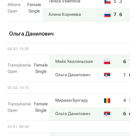
5
3
Tereza Valentova
Athens
Female
Open
Single
7
6
Алина Корнеева
Ольга Данилович
04.02, 14:20
6
1
Майя Хвалиньская
Transylvania
Female
Open
Single
1
6
Ольга Данилович
02.02, 14:15
4
3
Мириам Булгару
Transylvania
Female
Open
Single
6
6
Ольга Данилович
23.01, 08:40