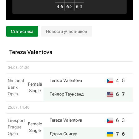
4
:
6
6
:
2
6
:
3
Статистика
Новости участников
Tereza Valentova
04.08, 01:20
4
5
Tereza Valentova
National
Female
Bank
Single
Open
6
7
Тейлор Таунсенд
25.07, 14:40
6
3
Tereza Valentova
Livesport
Female
Prague
Single
Open
7
6
Дарья Снигур