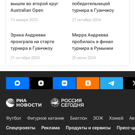
вышли во второй круг
победительницей
Australian Open
турнира в Гуанчжоу
13 января 2025
27 октября 2024
Эрика Андреева
Мирра Андреева
проиграла на старте
пробилась в финал
турнира в Гуанчжоу
турнира в Румынии
21 октября 2024
25 июля 2024
Футбол
Фигурное катание
Биатлон
ЗОЖ
Хоккей
Ав
Спецпроекты
Реклама
Продукты и сервисы
Пресс-ц