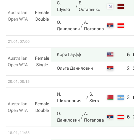
С.
Е.
Шувэй
Остапенко
Australian
Female
Open WTA
Double
О.
А.
Данилович
Потапова
21.01, 07:00
6
6
Кори Гауфф
Australian
Female
Open WTA
Single
2
2
Ольга Данилович
20.01, 08:15
И.
S.
3
6
Шиманович
Sierra
Australian
Female
Open WTA
Double
О.
А.
6
3
Данилович
Потапова
18.01, 11:55