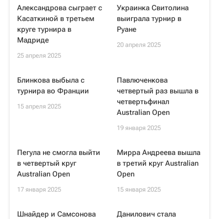
Александрова сыграет с
Украинка Свитолина
Касаткиной в третьем
выиграла турнир в
круге турнира в
Руане
Мадриде
20 апреля 2025
25 апреля 2025
Блинкова выбыла с
Павлюченкова
турнира во Франции
четвертый раз вышла в
четвертьфинал
15 апреля 2025
Australian Open
19 января 2025
Пегула не смогла выйти
Мирра Андреева вышла
в четвертый круг
в третий круг Australian
Australian Open
Open
17 января 2025
15 января 2025
Шнайдер и Самсонова
Данилович стала