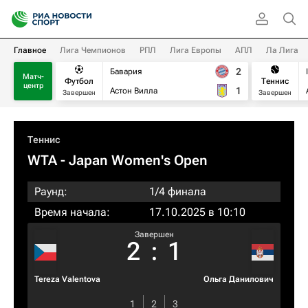
Главное
Лига Чемпионов
РПЛ
Лига Европы
АПЛ
Ла Лига
2
Бавария
Матч-
Футбол
Теннис
центр
1
Астон Вилла
Завершен
Завершен
Теннис
WTA
- Japan Women's Open
Раунд:
1/4 финала
Время начала:
17.10.2025 в 10:10
Завершен
2
:
1
Tereza Valentova
Ольга Данилович
1
2
3