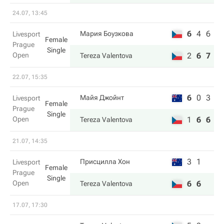
24.07, 13:45
6
4
6
Мария Боузкова
Livesport
Female
Prague
Single
Open
2
6
7
Tereza Valentova
22.07, 15:35
6
0
3
Майя Джойнт
Livesport
Female
Prague
Single
Open
1
6
6
Tereza Valentova
21.07, 14:35
3
1
Присцилла Хон
Livesport
Female
Prague
Single
Open
6
6
Tereza Valentova
17.07, 17:30