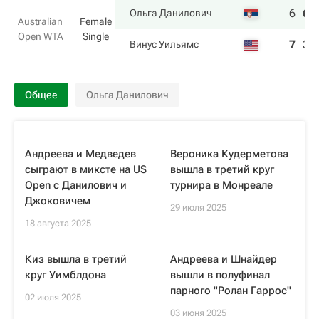
6
6
Ольга Данилович
Australian
Female
Open WTA
Single
7
3
Винус Уильямс
Общее
Ольга Данилович
Андреева и Медведев
Вероника Кудерметова
сыграют в миксте на US
вышла в третий круг
Open с Данилович и
турнира в Монреале
Джоковичем
29 июля 2025
18 августа 2025
Киз вышла в третий
Андреева и Шнайдер
круг Уимблдона
вышли в полуфинал
парного "Ролан Гаррос"
02 июля 2025
03 июня 2025