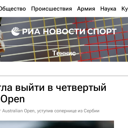
Общество
Происшествия
Армия
Наука
Ку
Теннис
гла выйти в четвертый
n Open
 Australian Open, уступив сопернице из Сербии