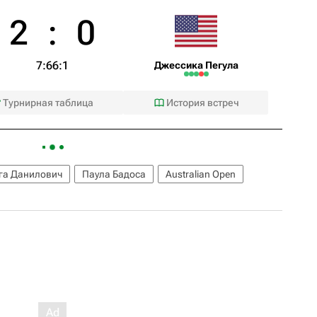
2
:
0
7:6
6:1
Джессика Пегула
Турнирная таблица
История встреч
га Данилович
Паула Бадоса
Australian Open