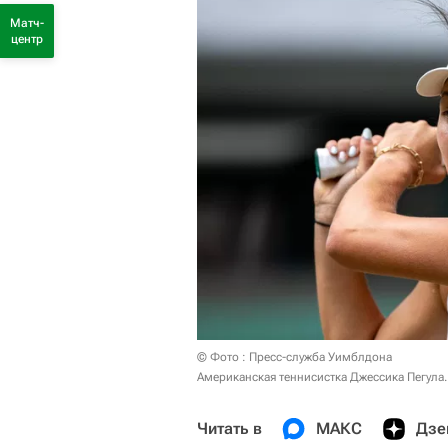
Матч-
центр
© Фото : Пресс-служба Уимблдона
Американская теннисистка Джессика Пегула
Читать в
МАКС
Дзе