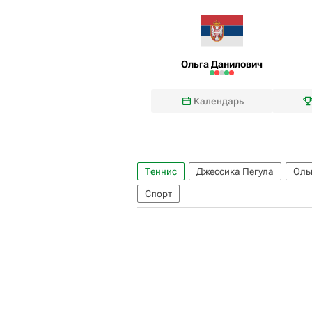
Ольга Данилович
Календарь
Теннис
Джессика Пегула
Оль
Спорт