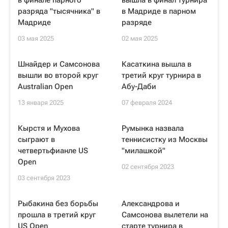
в финале парного
вышла в финал турнира
разряда "тысячника" в
в Мадриде в парном
Мадриде
разряде
03 мая 2025
02 мая 2025
Шнайдер и Самсонова
Касаткина вышла в
вышли во второй круг
третий круг турнира в
Australian Open
Абу-Даби
13 января 2025
07 февраля 2024
Кырстя и Мухова
Румынка назвала
сыграют в
теннисистку из Москвы
четвертьфианле US
"милашкой"
Open
02 сентября 2023
03 сентября 2023
Рыбакина без борьбы
Александрова и
прошла в третий круг
Самсонова вылетели на
US Open
старте турнира в