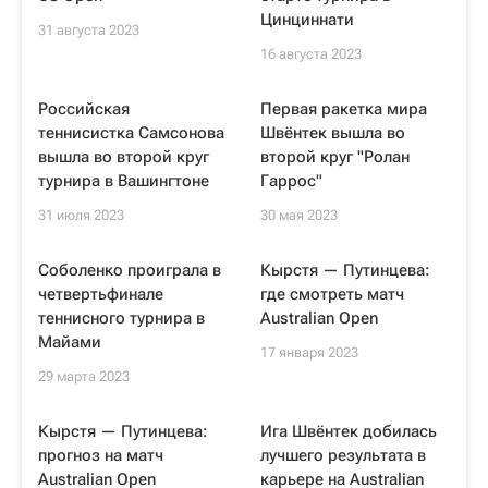
Цинциннати
31 августа 2023
16 августа 2023
Российская
Первая ракетка мира
теннисистка Самсонова
Швёнтек вышла во
вышла во второй круг
второй круг "Ролан
турнира в Вашингтоне
Гаррос"
31 июля 2023
30 мая 2023
Соболенко проиграла в
Кырстя — Путинцева:
четвертьфинале
где смотреть матч
теннисного турнира в
Australian Open
Майами
17 января 2023
29 марта 2023
Кырстя — Путинцева:
Ига Швёнтек добилась
прогноз на матч
лучшего результата в
Australian Open
карьере на Australian