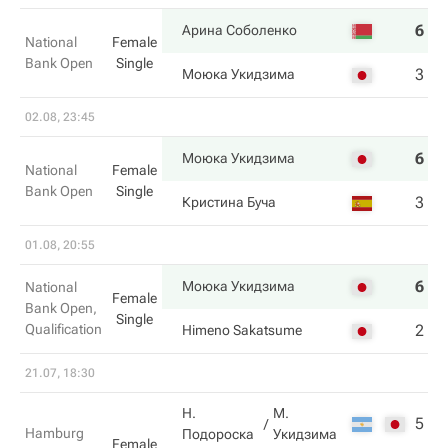
6
6
Арина Соболенко
National
Female
Bank Open
Single
3
3
Моюка Укидзима
02.08, 23:45
6
6
Моюка Укидзима
National
Female
Bank Open
Single
3
4
Кристина Буча
01.08, 20:55
6
6
Моюка Укидзима
National
Female
Bank Open,
Single
Qualification
2
4
Himeno Sakatsume
21.07, 18:30
Н.
М.
5
2
Hamburg
Подороска
Укидзима
Female