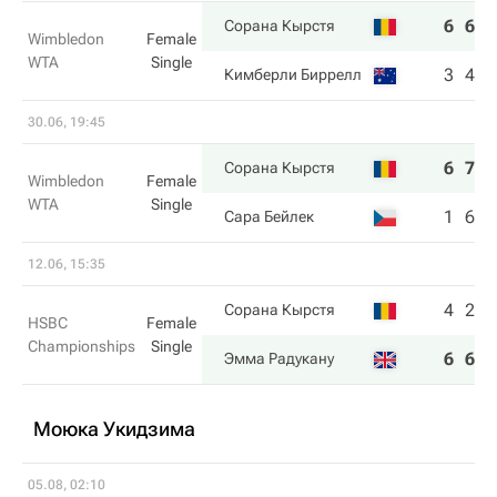
6
6
Сорана Кырстя
Wimbledon
Female
WTA
Single
3
4
Кимберли Биррелл
30.06, 19:45
6
7
Сорана Кырстя
Wimbledon
Female
WTA
Single
1
6
Сара Бейлек
12.06, 15:35
4
2
Сорана Кырстя
HSBC
Female
Championships
Single
6
6
Эмма Радукану
Моюка Укидзима
05.08, 02:10