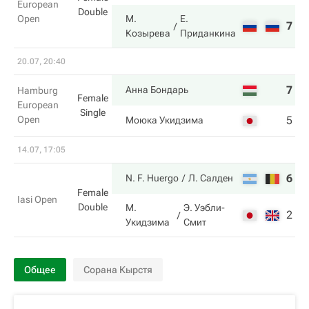
European
Double
Open
М.
Е.
7
6
Козырева
Приданкина
20.07, 20:40
7
6
Анна Бондарь
Hamburg
Female
European
Single
Open
5
4
Моюка Укидзима
14.07, 17:05
6
7
N. F. Huergo
Л. Салден
Female
Iasi Open
Double
М.
Э. Уэбли-
2
6
Укидзима
Смит
Общее
Сорана Кырстя