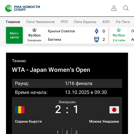
Главное
Лига Чемпионов
РПЛ
Лига Европы
АПЛ
Ла Лига
0
Крылья Советов
Л
Матч-
Футбол
Футбол
центр
2
Балтика
А
Завершен
2-й тайм
Теннис
WTA
- Japan Women's Open
Раунд:
1/16 финала
Время начала:
13.10.2025 в 09:30
Завершен
2
:
1
Сорана Кырстя
Моюка Укидзима
1
2
3