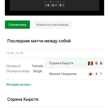
2
:
6
6
:
4
6
:
2
Статистика
Новости участников
Последние матчи между собой
18.08, 18:30
6
6
Сорана Кырстя
Cleveland
Female
Championships
Single
4
1
Моюка Укидзима
История встреч
Сорана Кырстя