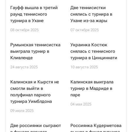
Гауфф вышла в третий
Две теннисистки
раунд теннисного
снялись с турнира в
турнира в Ухане
Ухане из-за жары
08 октября 2025
07 октября 2025
Румынская теннисистка
Украинка Костюк
выиграла турнир в
снялась с теннисного
Кливленде
турнира в Цинциннати
24 августа 2025
10 августа 2025
Калинская и Кырстя не
Калинская выиграла
смогли выйти в
турнир в Мадриде в
полуфинал парного
паре
турнира Уимблдона
04 мая 2025
09 июля 2025
Две россиянки сыграют
Россиянка Кудерметова