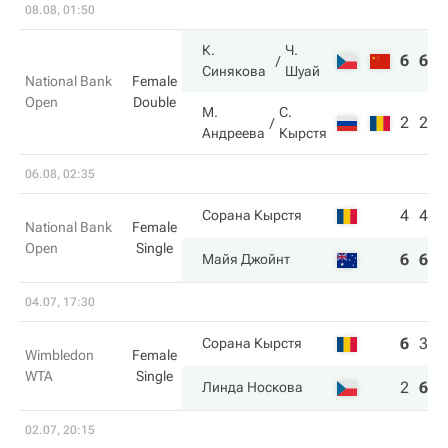
08.08, 01:50
К.
Ч.
6
6
Синякова
Шуай
National Bank
Female
Open
Double
М.
С.
2
2
Андреева
Кырстя
06.08, 02:35
4
4
Сорана Кырстя
National Bank
Female
Open
Single
6
6
Майя Джойнт
04.07, 17:30
6
3
6
Сорана Кырстя
Wimbledon
Female
WTA
Single
2
6
7
Линда Носкова
02.07, 20:15