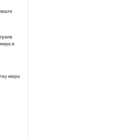
пеште
грала
нира в
тку мира