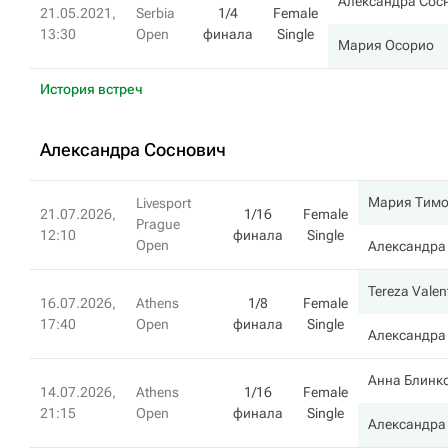
Александра Сос
21.05.2021,
Serbia
1/4
Female
13:30
Open
финала
Single
Мария Осорио
История встреч
Александра Соснович
Мария Тим
Livesport
21.07.2026,
1/16
Female
Prague
12:10
финала
Single
Open
Александра
Tereza Valen
16.07.2026,
Athens
1/8
Female
17:40
Open
финала
Single
Александра
Анна Блинк
14.07.2026,
Athens
1/16
Female
21:15
Open
финала
Single
Александра