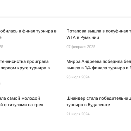
обилась в финал турнира в
Потапова вышла в полуфинал 
е
WTA в Румынии
25
07 февраля 2025
теннисистка проиграла
Мирра Андреева победила бел
 первом круге турнира в
вышла в 1/4 финала турнира в
23 июля 2024
5
ала самой молодой
Шнайдер стала победительни
й с титулами на трех
турнира в Будапеште
21 июля 2024