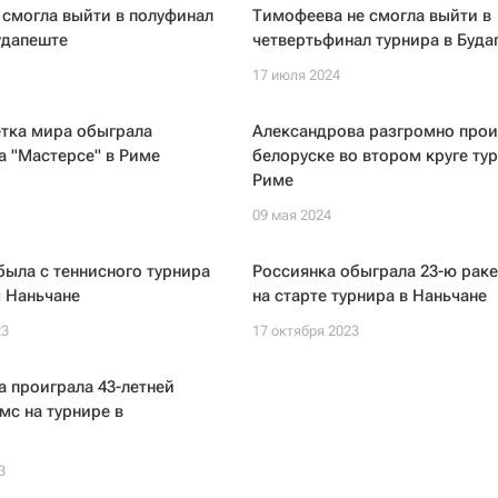
 смогла выйти в полуфинал
Тимофеева не смогла выйти в
удапеште
четвертьфинал турнира в Буда
17 июля 2024
етка мира обыграла
Александрова разгромно прои
а "Мастерсе" в Риме
белоруске во втором круге тур
Риме
09 мая 2024
ыла с теннисного турнира
Россиянка обыграла 23-ю раке
 Наньчане
на старте турнира в Наньчане
23
17 октября 2023
 проиграла 43-летней
мс на турнире в
3