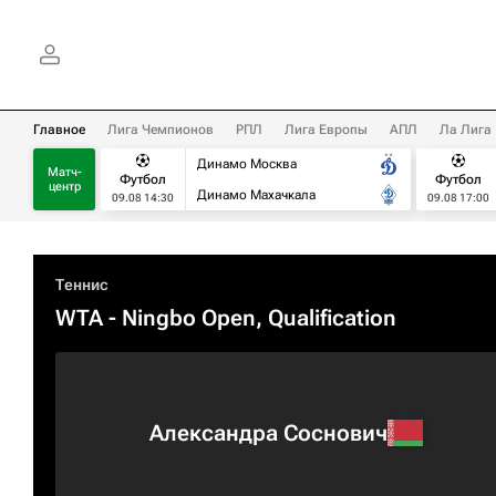
Главное
Лига Чемпионов
РПЛ
Лига Европы
АПЛ
Ла Лига
Динамо Москва
Матч-
Футбол
Футбол
центр
Динамо Махачкала
09.08 14:30
09.08 17:00
Теннис
WTA
- Ningbo Open, Qualification
Александра Соснович