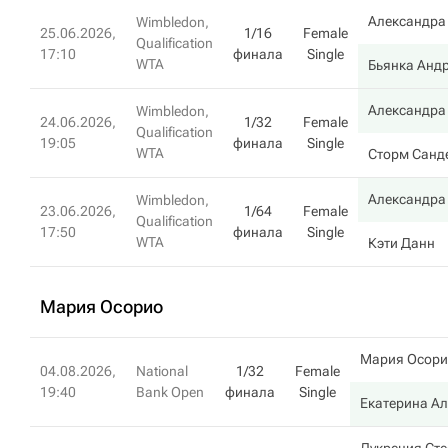
Александра
Wimbledon,
25.06.2026,
1/16
Female
Qualification
17:10
финала
Single
WTA
Бьянка Андр
Александра
Wimbledon,
24.06.2026,
1/32
Female
Qualification
19:05
финала
Single
WTA
Сторм Санд
Александра
Wimbledon,
23.06.2026,
1/64
Female
Qualification
17:50
финала
Single
WTA
Кэти Данн
Мария Осорио
Мария Осори
04.08.2026,
National
1/32
Female
19:40
Bank Open
финала
Single
Екатерина А