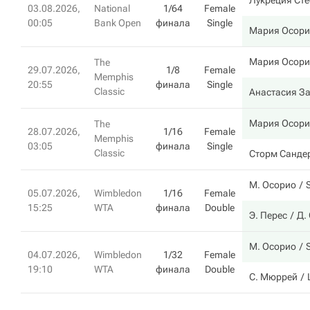
Лукреция Ст
03.08.2026,
National
1/64
Female
00:05
Bank Open
финала
Single
Мария Осори
Мария Осори
The
29.07.2026,
1/8
Female
Memphis
20:55
финала
Single
Classic
Анастасия З
Мария Осори
The
28.07.2026,
1/16
Female
Memphis
03:05
финала
Single
Classic
Сторм Санде
М. Осорио
S
05.07.2026,
Wimbledon
1/16
Female
15:25
WTA
финала
Double
Э. Перес
Д.
М. Осорио
S
04.07.2026,
Wimbledon
1/32
Female
19:10
WTA
финала
Double
С. Мюррей