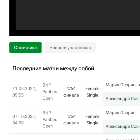
Статистика
Новости участников
Последние матчи между собой
Мария Осорио
- 
BNP
11.03.2022,
1/64
Female
Paribas
05:55
финала
Single
Open
Александра Сос
Мария Осорио
BNP
07.10.2021,
1/64
Female
Paribas
04:20
финала
Single
Open
Александра Сос