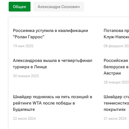
Общее
Александра Соснович
Россиянка уступила в квалификации
Потапова пр
"Ролан Гаррос"
Клуж-Напок
19 мая 2025
08 февраля 20
Александрова вышла в четвертьфинал
Российская 
турнира в Линце
белоруске в
Австрии
30 января 2025
28 января 202
Шнайдер поднялась на пять позиций в
Шнайдер ст
рейтинге WTA после победы в
теннисистко
Будапеште
покрытиях
22 июля 2024
21 июля 2024