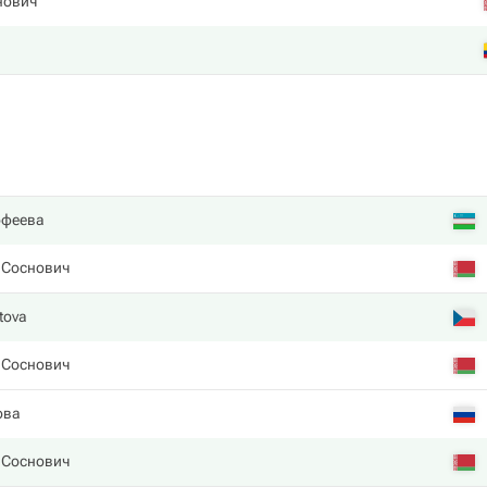
нович
офеева
 Соснович
tova
 Соснович
ова
 Соснович