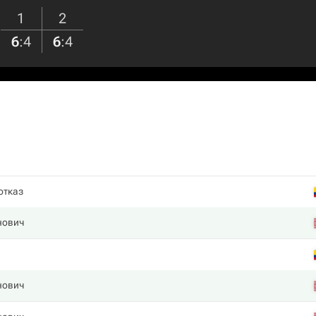
1
2
6
:
4
6
:
4
отказ
нович
нович