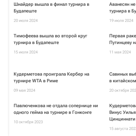
Шнайдер вышла в финал турнира в
Аванесян не
Будапеште
турнира в Б
20 июля 2024
19 июля 2024
Тимофеева вышла во второй круг
Первая рак
турнира в Будапеште
Путинцеву н
15 июля 2024
11 мая 2024
Кудерметова проиграла Кербер на
Савиных выб
турнире WTA в Риме
в китайском
09 мая 2024
20 октября 20
Павлюченкова не отдала сопернице ни
Кудерметова
одного гейма на турнире в Гонконге
Винус Уилья
Цинциннати
10 октября 2023
15 августа 202