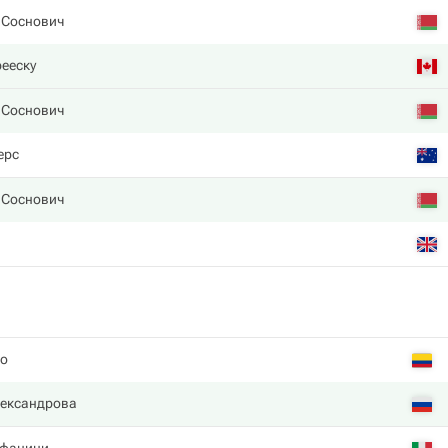
 Соснович
ееску
 Соснович
ерс
 Соснович
о
лександрова