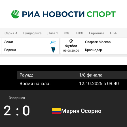
Серия А
Бундеслига
Лига 1
КХЛ
НХЛ
Евролига
НБА
Зенит
Спартак Москва
Футбол
Родина
Краснодар
09.08 20:00
Раунд:
1/8 финала
Время начала:
12.10.2025 в 09:40
Завершен
2
:
0
Мария Осорио