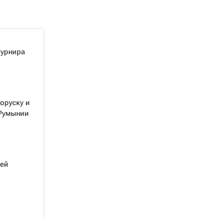
турнира
оруску и
 Румынии
цей