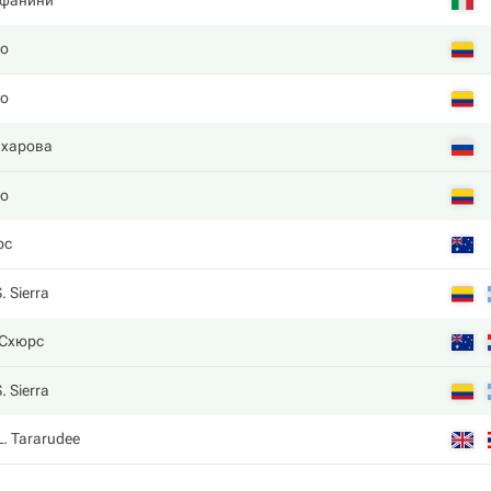
ефанини
о
о
ахарова
о
рс
. Sierra
 Схюрс
. Sierra
L. Tararudee