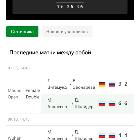
7
:
6
3
:
6
3
:
6
Статистика
Новости участников
Последние матчи между собой
01.05, 14:40
Л.
В.
3
2
Зигемунд
Звонарева
Madrid
Female
Open
Double
М.
Д.
6
6
Андреева
Шнайдер
09.10, 14:45
М.
Д.
4
4
Wuhan
Андреева
Шнайдер