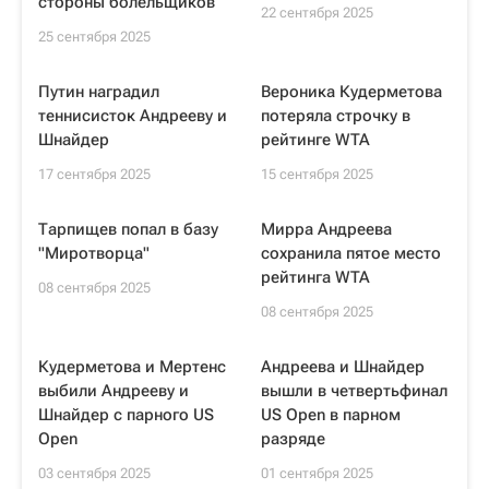
стороны болельщиков
22 сентября 2025
25 сентября 2025
Путин наградил
Вероника Кудерметова
теннисисток Андрееву и
потеряла строчку в
Шнайдер
рейтинге WTA
17 сентября 2025
15 сентября 2025
Тарпищев попал в базу
Мирра Андреева
"Миротворца"
сохранила пятое место
рейтинга WTA
08 сентября 2025
08 сентября 2025
Кудерметова и Мертенс
Андреева и Шнайдер
выбили Андрееву и
вышли в четвертьфинал
Шнайдер с парного US
US Open в парном
Open
разряде
03 сентября 2025
01 сентября 2025