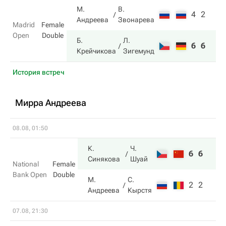
М.
В.
4
2
Андреева
Звонарева
Madrid
Female
Open
Double
Б.
Л.
6
6
Крейчикова
Зигемунд
История встреч
Мирра Андреева
08.08, 01:50
К.
Ч.
6
6
Синякова
Шуай
National
Female
Bank Open
Double
М.
С.
2
2
Андреева
Кырстя
07.08, 21:30