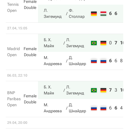
Female
Tennis
Double
Open
Л.
Ф.
6
6
Зигемунд
Столлар
27.04, 15:05
Б. Х.
Л.
0
7
10
Майя
Зигемунд
Madrid
Female
Open
Double
М.
Д.
6
6
8
Андреева
Шнайдер
06.03, 22:10
Б. Х.
Л.
7
3
10
BNP
Майя
Зигемунд
Female
Paribas
Double
Open
М.
Д.
6
6
4
Андреева
Шнайдер
29.04, 20:00