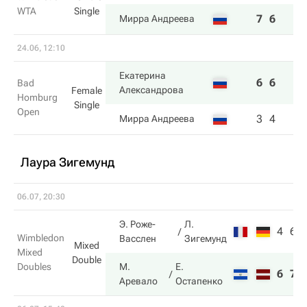
WTA
Single
7
6
Мирра Андреева
24.06, 12:10
Екатерина
6
6
Bad
Александрова
Female
Homburg
Single
Open
3
4
Мирра Андреева
Лаура Зигемунд
06.07, 20:30
Э. Роже-
Л.
4
6
Wimbledon
Васслен
Зигемунд
Mixed
Mixed
Double
Doubles
М.
Е.
6
7
Аревало
Остапенко