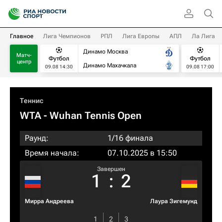
Главное
Лига Чемпионов
РПЛ
Лига Европы
АПЛ
Ла Лига
Динамо Москва
Матч-
Футбол
Футбол
центр
Динамо Махачкала
09.08 14:30
09.08 17:00
Теннис
WTA
- Wuhan Tennis Open
Раунд:
1/16 финала
Время начала:
07.10.2025 в 15:50
Завершен
1
:
2
Мирра Андреева
Лаура Зигемунд
1
2
3