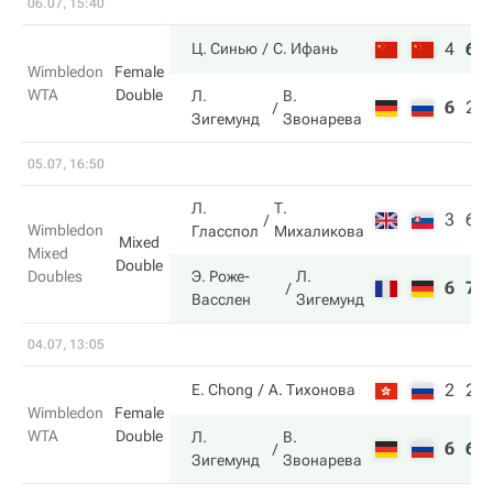
06.07, 15:40
4
6
Ц. Синью
С. Ифань
Wimbledon
Female
WTA
Double
Л.
В.
6
2
Зигемунд
Звонарева
05.07, 16:50
Л.
Т.
3
6
Wimbledon
Гласспол
Михаликова
Mixed
Mixed
Double
Doubles
Э. Роже-
Л.
6
7
Васслен
Зигемунд
04.07, 13:05
2
2
E. Chong
А. Тихонова
Wimbledon
Female
WTA
Double
Л.
В.
6
6
Зигемунд
Звонарева