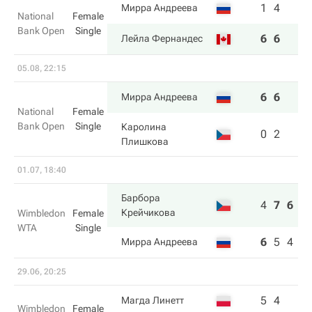
1
4
Мирра Андреева
National
Female
Bank Open
Single
6
6
Лейла Фернандес
05.08, 22:15
6
6
Мирра Андреева
National
Female
Bank Open
Single
Каролина
0
2
Плишкова
01.07, 18:40
Барбора
4
7
6
Крейчикова
Wimbledon
Female
WTA
Single
6
5
4
Мирра Андреева
29.06, 20:25
5
4
Магда Линетт
Wimbledon
Female