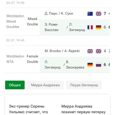
03.07, 15:00
7
4
Д. Пирс
К. Суон
Wimbledon
Mixed
Mixed
Double
Э. Роже-
Л.
Doubles
6
6
Васслен
Зигемунд
02.07, 18:40
4
2
M. Brooks
A. Rajecki
Wimbledon
Female
WTA
Double
Л.
В.
6
6
Зигемунд
Звонарева
Общее
Мирра Андреева
Лаура Зигемунд
Экс-тренер Серены
Мирра Андреева
Уильямс считает, что
покинет первую пятерку