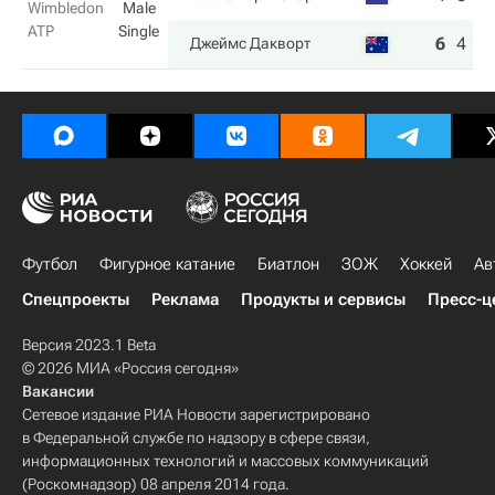
Wimbledon
Male
ATP
Single
6
4
7
Джеймс Дакворт
Футбол
Фигурное катание
Биатлон
ЗОЖ
Хоккей
Ав
Спецпроекты
Реклама
Продукты и сервисы
Пресс-ц
Версия 2023.1 Beta
© 2026 МИА «Россия сегодня»
Вакансии
Сетевое издание РИА Новости зарегистрировано
в Федеральной службе по надзору в сфере связи,
информационных технологий и массовых коммуникаций
(Роскомнадзор) 08 апреля 2014 года.