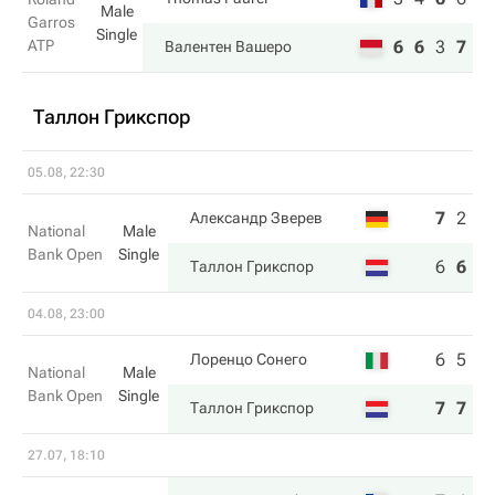
Male
Garros
Single
ATP
6
6
3
7
Валентен Вашеро
Таллон Грикспор
05.08, 22:30
7
2
4
Александр Зверев
National
Male
Bank Open
Single
6
6
6
Таллон Грикспор
04.08, 23:00
6
5
Лоренцо Сонего
National
Male
Bank Open
Single
7
7
Таллон Грикспор
27.07, 18:10