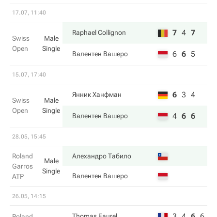
17.07, 11:40
7
4
7
Raphael Collignon
Swiss
Male
Open
Single
6
6
5
Валентен Вашеро
15.07, 17:40
6
3
4
Янник Ханфман
Swiss
Male
Open
Single
4
6
6
Валентен Вашеро
28.05, 15:45
Roland
Алехандро Табило
Male
Garros
Single
Валентен Вашеро
ATP
26.05, 14:15
3
4
6
6
Thomas Faurel
Roland