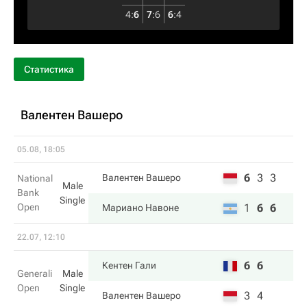
4
:
6
7
:
6
6
:
4
Статистика
Валентен Вашеро
05.08, 18:05
6
3
3
Валентен Вашеро
National
Male
Bank
Single
Open
1
6
6
Мариано Навоне
22.07, 12:10
6
6
Кентен Гали
Generali
Male
Open
Single
3
4
Валентен Вашеро