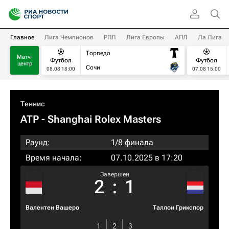
Главное
Лига Чемпионов
РПЛ
Лига Европы
АПЛ
Ла Лига
Торпедо
Матч-
Футбол
Футбол
центр
Сочи
08.08 18:00
07.08 15:00
Теннис
ATP
- Shanghai Rolex Masters
Раунд:
1/8 финала
Время начала:
07.10.2025 в 17:20
Завершен
2
:
1
Валентен Вашеро
Таллон Грикспор
1
2
3