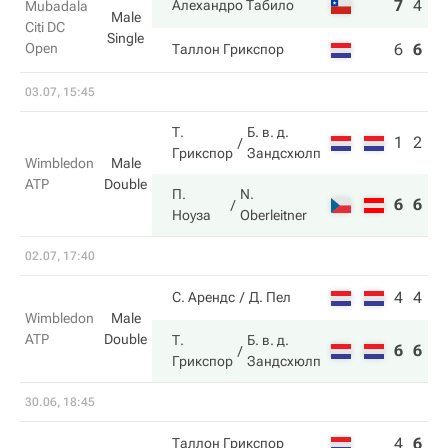
7
4
6
Алехандро Табило
Mubadala
Male
Citi DC
Single
Open
6
6
4
Таллон Грикспор
03.07, 15:45
Т.
Б. в. д.
1
2
Грикспор
Зандсхюлп
Wimbledon
Male
ATP
Double
П.
N.
6
6
Ноуза
Oberleitner
02.07, 17:40
4
4
С. Арендс
Д. Пел
Wimbledon
Male
ATP
Double
Т.
Б. в. д.
6
6
Грикспор
Зандсхюлп
30.06, 18:45
4
6
5
Таллон Грикспор