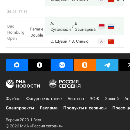
26.06, 17:35
А.
В.
Bad
Female
Сутджиади
Звонарева
Homburg
Double
Open
С. Шувэй
В. Синью
Футбол
Фигурное катание
Биатлон
ЗОЖ
Хоккей
Ав
Спецпроекты
Реклама
Продукты и сервисы
Пресс-ц
Версия 2023.1 Beta
© 2026 МИА «Россия сегодня»