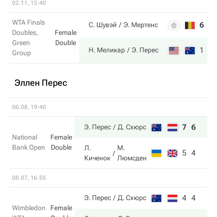
02.11, 15:40
WTA Finals
6
1
С. Шувэй
Э. Мертенс
Doubles,
Female
Green
Double
1
6
Н. Меликар
Э. Перес
Group
Эллен Перес
06.08, 19:40
7
6
Э. Перес
Д. Схюрс
National
Female
Bank Open
Double
Л.
М.
5
4
Киченок
Люмсден
08.07, 16:55
4
4
Э. Перес
Д. Схюрс
Wimbledon
Female