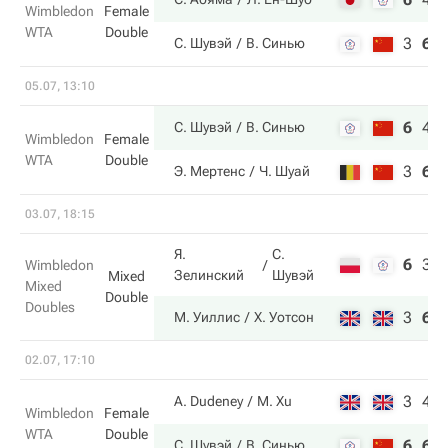
Wimbledon
Female
WTA
Double
3
6
С. Шувэй
В. Синью
05.07, 13:10
6
4
С. Шувэй
В. Синью
Wimbledon
Female
WTA
Double
3
6
Э. Мертенс
Ч. Шуай
03.07, 18:15
Я.
С.
6
3
Wimbledon
Зелинский
Шувэй
Mixed
Mixed
Double
Doubles
3
6
М. Уиллис
Х. Уотсон
02.07, 17:10
3
4
A. Dudeney
M. Xu
Wimbledon
Female
WTA
Double
6
6
С. Шувэй
В. Синью