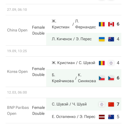
27.09, 06:10
Ж.
Л.
6
3
Кристиан
Фернандес
Female
China Open
Double
4
6
Л. Киченок
Э. Перес
19.09, 13:25
4
6
Ж. Кристиан
С. Шувэй
Female
Korea Open
Double
Б.
К.
6
7
Крейчикова
Синякова
12.03, 06:00
7
6
С. Шувэй
Ч. Шуай
BNP Paribas
Female
Open
Double
5
4
Е. Остапенко
Э. Перес