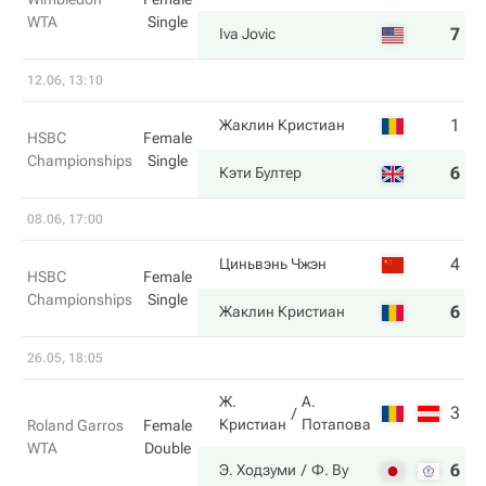
WTA
Single
7
6
Iva Jovic
12.06, 13:10
1
3
Жаклин Кристиан
HSBC
Female
Championships
Single
6
6
Кэти Бултер
08.06, 17:00
4
6
Циньвэнь Чжэн
HSBC
Female
Championships
Single
6
7
Жаклин Кристиан
26.05, 18:05
Ж.
А.
3
0
Кристиан
Потапова
Roland Garros
Female
WTA
Double
6
6
Э. Ходзуми
Ф. Ву