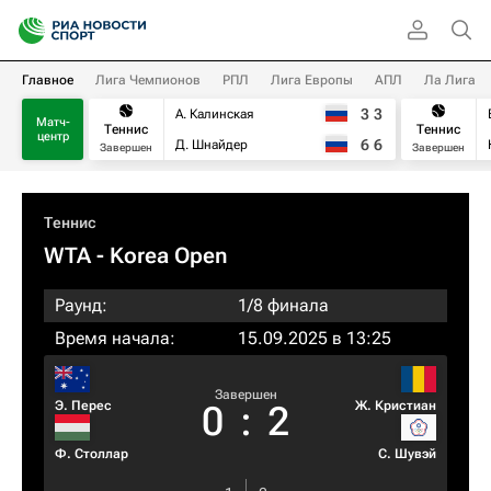
Главное
Лига Чемпионов
РПЛ
Лига Европы
АПЛ
Ла Лига
3
3
А. Калинская
Матч-
Теннис
Теннис
центр
6
6
Д. Шнайдер
Завершен
Завершен
Теннис
WTA
- Korea Open
Раунд:
1/8 финала
Время начала:
15.09.2025 в 13:25
Завершен
Э. Перес
Ж. Кристиан
0
:
2
Ф. Столлар
С. Шувэй