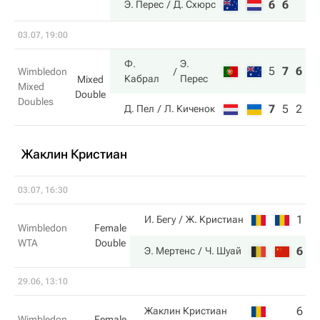
6
6
Э. Перес
Д. Схюрс
03.07, 19:00
Ф.
Э.
5
7
6
Wimbledon
Кабрал
Перес
Mixed
Mixed
Double
Doubles
7
5
2
Д. Пел
Л. Киченок
Жаклин Кристиан
03.07, 16:30
1
1
И. Бегу
Ж. Кристиан
Wimbledon
Female
WTA
Double
6
6
Э. Мертенс
Ч. Шуай
29.06, 13:10
6
0
Жаклин Кристиан
Wimbledon
Female