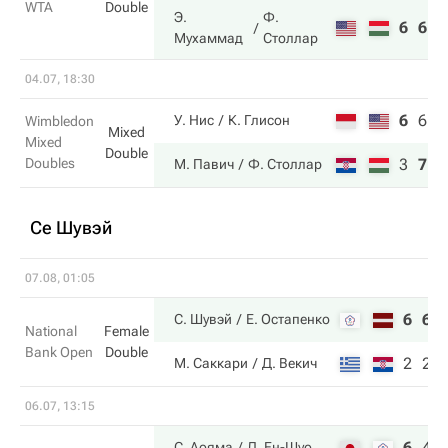
WTA
Double
Э.
Ф.
6
6
Мухаммад
Столлар
04.07, 18:30
6
6
4
У. Нис
К. Глисон
Wimbledon
Mixed
Mixed
Double
Doubles
3
7
6
М. Павич
Ф. Столлар
Се Шувэй
07.08, 01:05
6
6
С. Шувэй
Е. Остапенко
National
Female
Bank Open
Double
2
2
М. Саккари
Д. Векич
06.07, 13:15
6
4
С. Аояма
Л. Ен-Шуо