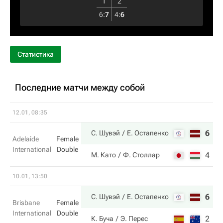
1
2
6
:
7
4
:
6
Статистика
Последние матчи между собой
12.01, 08:35
6
6
С. Шувэй
Е. Остапенко
Adelaide
Female
International
Double
4
3
М. Като
Ф. Столлар
10.01, 13:50
6
6
С. Шувэй
Е. Остапенко
Brisbane
Female
International
Double
2
1
К. Буча
Э. Перес