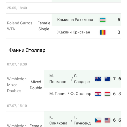
25.05, 18:40
6
4
Камилла Рахимова
Roland Garros
Female
WTA
Single
3
6
Жаклин Кристиан
Фанни Столлар
07.07, 18:30
М.
С.
7
6
Wimbledon
Полманс
Сандерс
Mixed
Mixed
Double
Doubles
6
3
М. Павич
Ф. Столлар
07.07, 15:10
К.
Т.
6
6
Синякова
Таунсенд
Wimbledon
Female