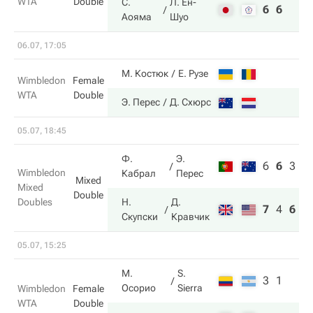
WTA
Double
С.
Л. Ен-
6
6
Аояма
Шуо
06.07, 17:05
М. Костюк
Е. Рузе
Wimbledon
Female
WTA
Double
Э. Перес
Д. Схюрс
05.07, 18:45
Ф.
Э.
6
6
3
Wimbledon
Кабрал
Перес
Mixed
Mixed
Double
Doubles
Н.
Д.
7
4
6
Скупски
Кравчик
05.07, 15:25
М.
S.
3
1
Осорио
Sierra
Wimbledon
Female
WTA
Double