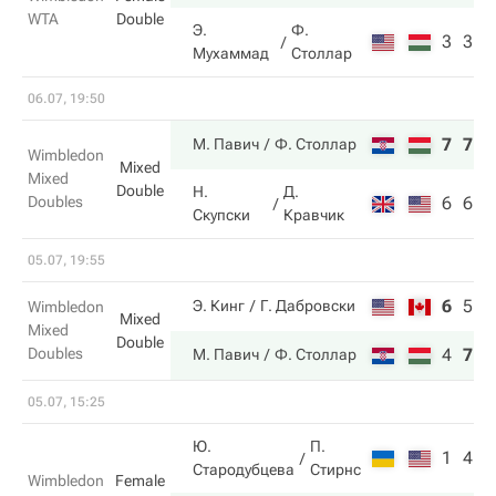
WTA
Double
Э.
Ф.
3
3
Мухаммад
Столлар
06.07, 19:50
7
7
М. Павич
Ф. Столлар
Wimbledon
Mixed
Mixed
Double
Н.
Д.
Doubles
6
6
Скупски
Кравчик
05.07, 19:55
6
5
3
Э. Кинг
Г. Дабровски
Wimbledon
Mixed
Mixed
Double
Doubles
4
7
6
М. Павич
Ф. Столлар
05.07, 15:25
Ю.
П.
1
4
Стародубцева
Стирнс
Wimbledon
Female