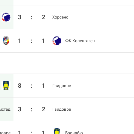
3
:
2
Хорсенс
1
:
1
ФК Копенгаген
8
:
1
Гвидовре
3
:
2
мстад
Гвидовре
1
:
1
довре
Брондбю