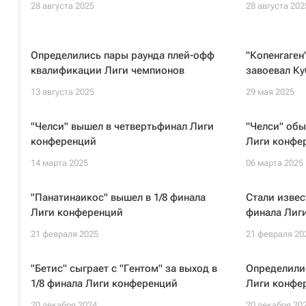
28 августа 2025
28 августа 202
Определились пары раунда плей-офф
"Копенгаген
квалификации Лиги чемпионов
завоевал Ку
13 августа 2025
29 мая 2025
"Челси" вышел в четвертьфинал Лиги
"Челси" обы
конференций
Лиги конфе
14 марта 2025
06 марта 2025
"Панатинаикос" вышел в 1/8 финала
Стали извес
Лиги конференций
финала Лиг
21 февраля 2025
21 февраля 20
"Бетис" сыграет с "Гентом" за выход в
Определилис
1/8 финала Лиги конференций
Лиги конфе
20 декабря 2024
20 декабря 20