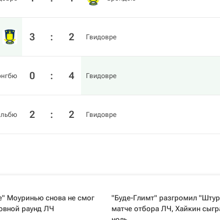
3
:
2
Гвидовре
0
:
4
нгбю
Гвидовре
2
:
2
льбю
Гвидовре
" Моуринью снова не смог
"Буде-Глимт" разгромил "Штур
овной раунд ЛЧ
матче отбора ЛЧ, Хайкин сыгр
ноль