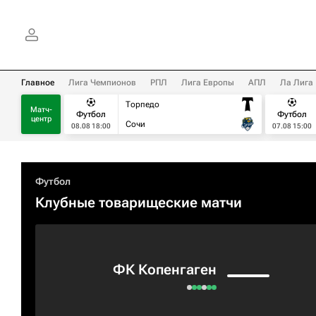
Главное
Лига Чемпионов
РПЛ
Лига Европы
АПЛ
Ла Лига
Торпедо
Матч-
Футбол
Футбол
центр
Сочи
08.08 18:00
07.08 15:00
Футбол
Клубные товарищеские матчи
ФК Копенгаген