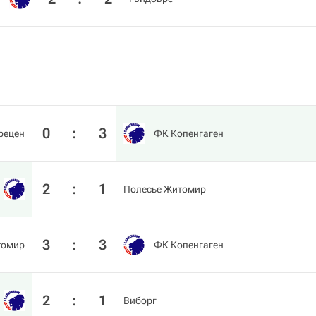
0
:
3
рецен
ФК Копенгаген
2
:
1
Полесье Житомир
3
:
3
томир
ФК Копенгаген
2
:
1
Виборг