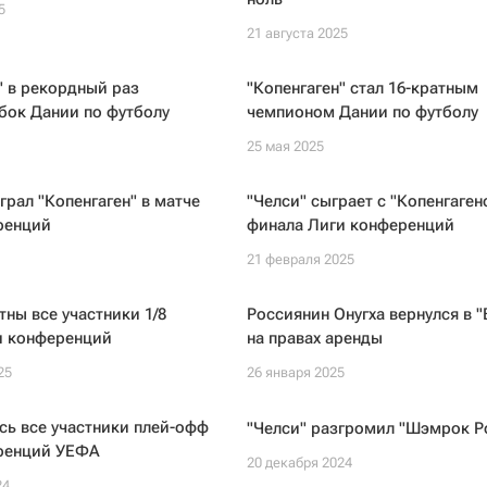
5
21 августа 2025
" в рекордный раз
"Копенгаген" стал 16-кратным
бок Дании по футболу
чемпионом Дании по футболу
25 мая 2025
грал "Копенгаген" в матче
"Челси" сыграет с "Копенгагено
ренций
финала Лиги конференций
21 февраля 2025
тны все участники 1/8
Россиянин Онугха вернулся в "
и конференций
на правах аренды
25
26 января 2025
ь все участники плей-офф
"Челси" разгромил "Шэмрок Р
ренций УЕФА
20 декабря 2024
24