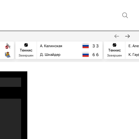
3
3
А. Калинская
Е. Ал
Теннис
Теннис
6
6
Д. Шнайдер
К. Га
Завершен
Завершен