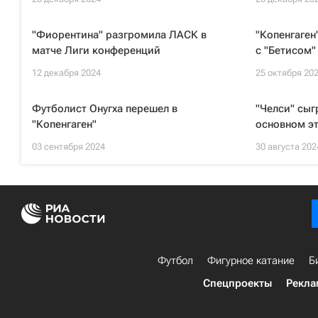
"Фиорентина" разгромила ЛАСК в
"Копенгаген
матче Лиги конференций
с "Бетисом"
12 декабря 2024
25 октября 20
Футболист Онугха перешел в
"Челси" сыг
"Копенгаген"
основном э
03 сентября 2024
30 августа 202
Футбол
Фигурное катание
Б
Спецпроекты
Рекла