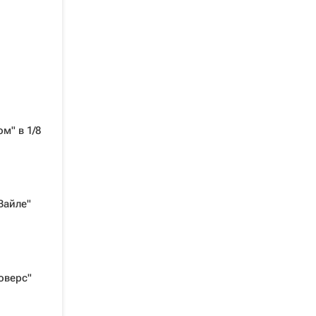
м" в 1/8
Вайле"
оверс"