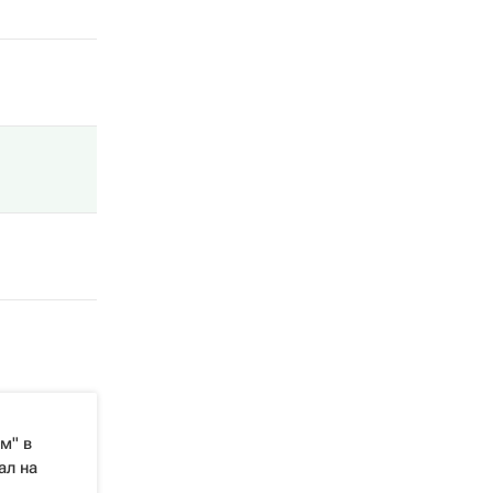
м" в
ал на