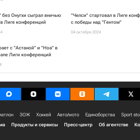
" без Онугхи сыграл вничью
"Челси" стартовал в Лиге кон
 в Лиге конференций
с победы над "Гентом"
24
04 октября 2024
рает с "Астаной" и "Ноа" в
тапе Лиги конференций
4
иатлон
ЗОЖ
Хоккей
Авто/мото
Единоборства
Sport sto
ма
Продукты и сервисы
Пресс-центр
Об агентстве
Ко