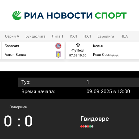
Серия А
Бундеслига
Лига 1
КХЛ
НХЛ
Евролига
НБА
Бавария
Кельн
Футбол
Астон Вилла
Реал Сосьедад
07.08 19:00
Тур:
1
Время начала:
09.09.2025 в 13:00
Завершен
0
:
0
Гвидовре