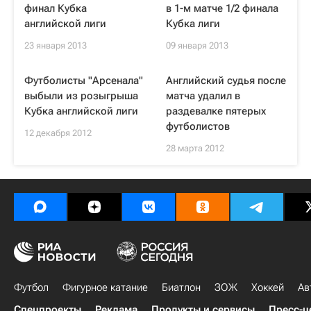
финал Кубка
в 1-м матче 1/2 финала
английской лиги
Кубка лиги
23 января 2013
09 января 2013
Футболисты "Арсенала"
Английский судья после
выбыли из розыгрыша
матча удалил в
Кубка английской лиги
раздевалке пятерых
футболистов
12 декабря 2012
28 марта 2012
Футбол
Фигурное катание
Биатлон
ЗОЖ
Хоккей
Ав
Спецпроекты
Реклама
Продукты и сервисы
Пресс-ц