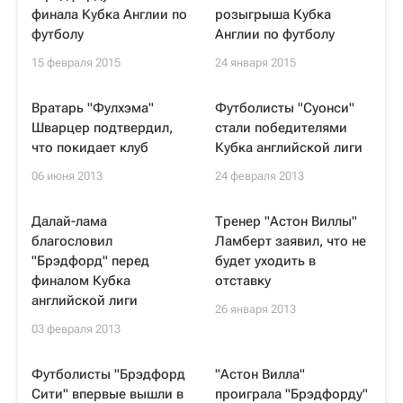
финала Кубка Англии по
розыгрыша Кубка
футболу
Англии по футболу
15 февраля 2015
24 января 2015
Вратарь "Фулхэма"
Футболисты "Суонси"
Шварцер подтвердил,
стали победителями
что покидает клуб
Кубка английской лиги
06 июня 2013
24 февраля 2013
Далай-лама
Тренер "Астон Виллы"
благословил
Ламберт заявил, что не
"Брэдфорд" перед
будет уходить в
финалом Кубка
отставку
английской лиги
26 января 2013
03 февраля 2013
Футболисты "Брэдфорд
"Астон Вилла"
Сити" впервые вышли в
проиграла "Брэдфорду"