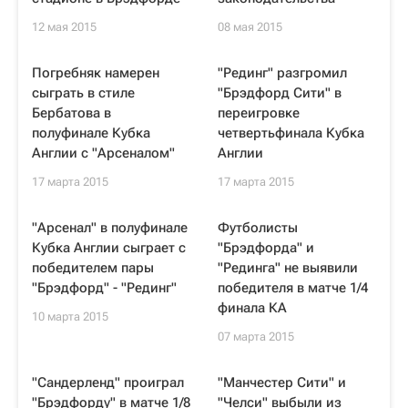
12 мая 2015
08 мая 2015
Погребняк намерен
"Рединг" разгромил
сыграть в стиле
"Брэдфорд Сити" в
Бербатова в
переигровке
полуфинале Кубка
четвертьфинала Кубка
Англии с "Арсеналом"
Англии
17 марта 2015
17 марта 2015
"Арсенал" в полуфинале
Футболисты
Кубка Англии сыграет с
"Брэдфорда" и
победителем пары
"Рединга" не выявили
"Брэдфорд" - "Рединг"
победителя в матче 1/4
финала КА
10 марта 2015
07 марта 2015
"Сандерленд" проиграл
"Манчестер Сити" и
"Брэдфорду" в матче 1/8
"Челси" выбыли из