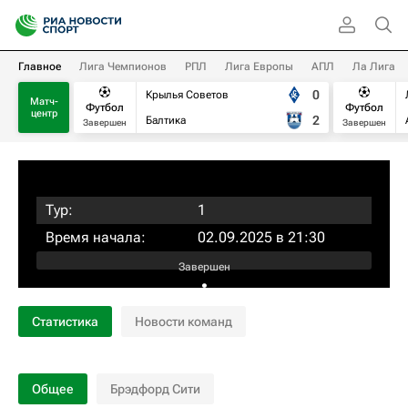
Главное
Лига Чемпионов
РПЛ
Лига Европы
АПЛ
Ла Лига
0
Крылья Советов
Матч-
Футбол
Футбол
центр
2
Балтика
Завершен
Завершен
Тур:
1
Время начала:
02.09.2025 в 21:30
Завершен
:
Статистика
Новости команд
Общее
Брэдфорд Сити