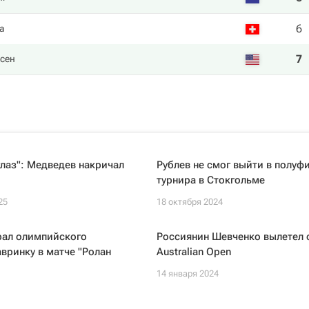
6
а
7
сен
 глаз": Медведев накричал
Рублев не смог выйти в полуф
турнира в Стокгольме
25
18 октября 2024
рал олимпийского
Россиянин Шевченко вылетел 
вринку в матче "Ролан
Australian Open
14 января 2024