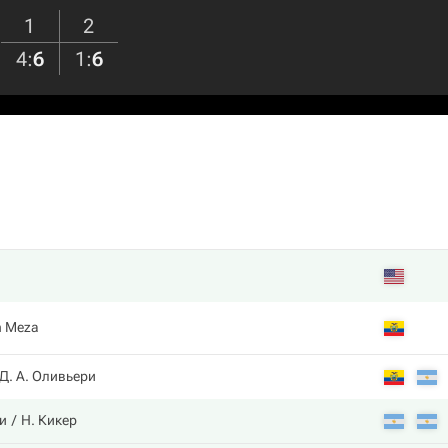
1
2
4
:
6
1
:
6
en Meza
Д. А. Оливьери
и
Н. Кикер