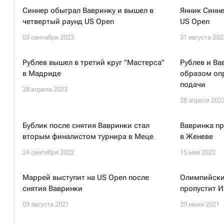
Синнер обыграл Вавринку и вышел в
Янник Синне
четвертый раунд US Open
US Open
03 сентября 2023
31 августа 202
Рублев вышел в третий круг "Мастерса"
Рублев и В
в Мадриде
образом оп
подачи
28 апреля 2023
28 апреля 202
Бублик после снятия Вавринки стал
Вавринка п
вторым финалистом турнира в Меце
в Женеве
24 сентября 2022
15 мая 2022
Маррей выступит на US Open после
Олимпийски
снятия Вавринки
пропустит И
09 августа 2021
29 июня 2021