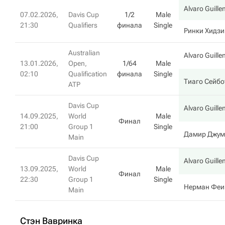
Alvaro Guill
07.02.2026,
Davis Cup
1/2
Male
21:30
Qualifiers
финала
Single
Ринки Хидзи
Australian
Alvaro Guill
13.01.2026,
Open,
1/64
Male
02:10
Qualification
финала
Single
Тиаго Сейбо
ATP
Davis Cup
Alvaro Guill
14.09.2025,
World
Male
Финал
21:00
Group 1
Single
Дамир Джум
Main
Davis Cup
Alvaro Guill
13.09.2025,
World
Male
Финал
22:30
Group 1
Single
Нерман Феи
Main
Стэн Вавринка