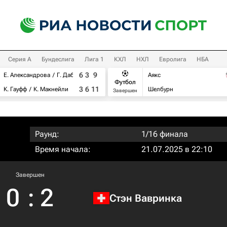
Серия А
Бундеслига
Лига 1
КХЛ
НХЛ
Евролига
НБА
6
3
9
Е. Александрова
Г. Дабровски
Аякс
Футбол
3
6
11
К. Гауфф
К. Макнейли
Шелбурн
Завершен
Раунд:
1/16 финала
Время начала:
21.07.2025 в 22:10
Завершен
0
:
2
Стэн Вавринка