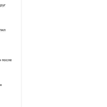
руг
пил
ч после
н