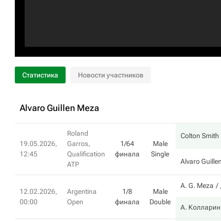
Статистика
Новости участников
Alvaro Guillen Meza
Roland
Colton Smith
19.05.2026,
Garros,
1/64
Male
12:45
Qualification
финала
Single
Alvaro Guill
ATP
A. G. Meza
12.02.2026,
Argentina
1/8
Male
00:00
Open
финала
Double
А. Колларин