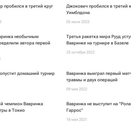
р пробился в третий круг
Джокович пробился в третий к
Уимблдона
3
05 июля 2023
авринка необычным
Третья ракетка мира Рууд усту
ределили автора первой
Вавринке на турнире в Базеле
25 октября 2022
3
ропустит домашний турнир
Вавринка выиграл первый мат
травмы и двух операций
09 мая 2022
й чемпион Вавринка
Вавринка не выступит на "Рола
гры в Токио
Гаррос"
18 мая 2021