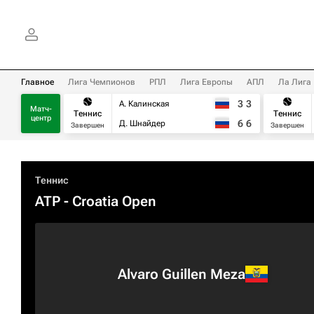
Главное
Лига Чемпионов
РПЛ
Лига Европы
АПЛ
Ла Лига
3
3
А. Калинская
Матч-
Теннис
Теннис
центр
6
6
Д. Шнайдер
Завершен
Завершен
Теннис
ATP
- Croatia Open
Alvaro Guillen Meza