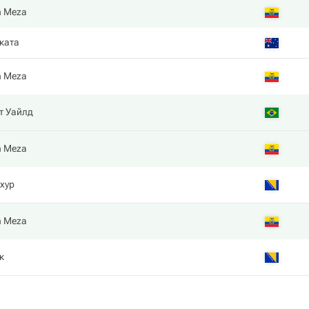
en Meza
ката
en Meza
т Уайлд
en Meza
хур
en Meza
к