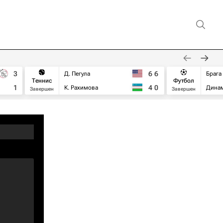
3
6
6
Д. Пегула
Брага
Теннис
Футбол
1
4
0
К. Рахимова
Дина
Завершен
Завершен