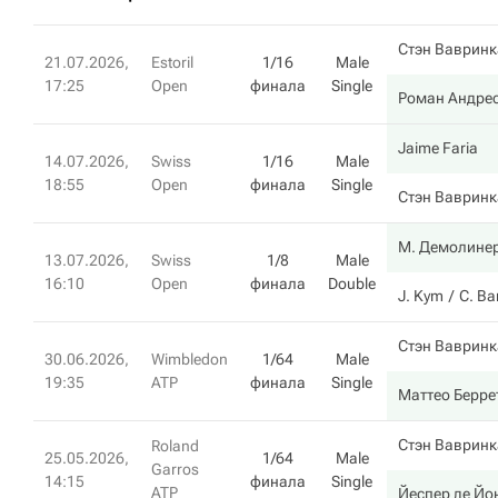
Стэн Вавринк
21.07.2026,
Estoril
1/16
Male
17:25
Open
финала
Single
Роман Андрес
Jaime Faria
14.07.2026,
Swiss
1/16
Male
18:55
Open
финала
Single
Стэн Вавринк
М. Демолине
13.07.2026,
Swiss
1/8
Male
16:10
Open
финала
Double
J. Kym
С. В
Стэн Вавринк
30.06.2026,
Wimbledon
1/64
Male
19:35
ATP
финала
Single
Маттео Берре
Стэн Вавринк
Roland
25.05.2026,
1/64
Male
Garros
14:15
финала
Single
ATP
Йеспер де Йо