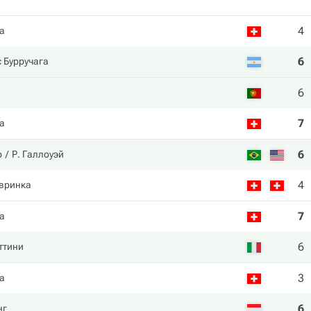
4
а
6
 Бурручага
6
7
а
6
р
Р. Галлоуэй
4
авринка
7
а
6
ттини
3
а
6
нг