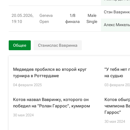
Стэн Вавринк
20.05.2026,
Geneva
1/8
Male
19:10
Open
финала
Single
Алекс Микель
Общее
Станислас Вавринка
Медведев пробился во второй круг
"У тебя нет
турнира в Роттердаме
на судью
04 февраля 2025
03 февраля 20
Котов назвал Вавринку, которого он
Котов обыг
победил на "Ролан Гаррос", кумиром
чемпиона Ва
Гаррос"
30 мая 2024
30 мая 2024