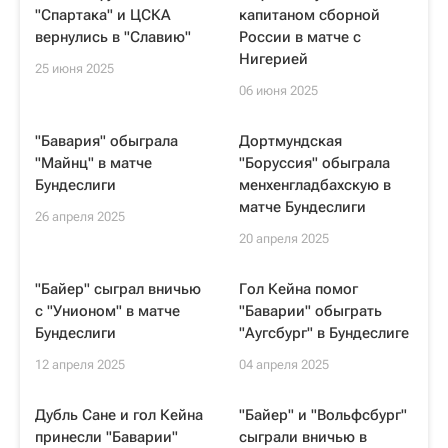
"Спартака" и ЦСКА
капитаном сборной
вернулись в "Славию"
России в матче с
Нигерией
25 июня 2025
06 июня 2025
"Бавария" обыграла
Дортмундская
"Майнц" в матче
"Боруссия" обыграла
Бундеслиги
менхенгладбахскую в
матче Бундеслиги
26 апреля 2025
20 апреля 2025
"Байер" сыграл вничью
Гол Кейна помог
с "Унионом" в матче
"Баварии" обыграть
Бундеслиги
"Аугсбург" в Бундеслиге
12 апреля 2025
04 апреля 2025
Дубль Сане и гол Кейна
"Байер" и "Вольфсбург"
принесли "Баварии"
сыграли вничью в