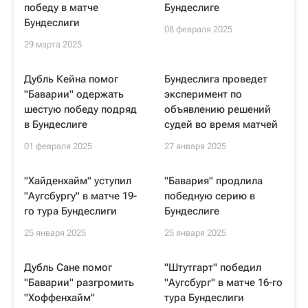
победу в матче
Бундеслиге
Бундеслиги
08 февраля 2025
29 марта 2025
Дубль Кейна помог
Бундеслига проведет
"Баварии" одержать
эксперимент по
шестую победу подряд
объявлению решений
в Бундеслиге
судей во время матчей
01 февраля 2025
27 января 2025
"Хайденхайм" уступил
"Бавария" продлила
"Аугсбургу" в матче 19-
победную серию в
го тура Бундеслиги
Бундеслиге
25 января 2025
25 января 2025
Дубль Сане помог
"Штутгарт" победил
"Баварии" разгромить
"Аугсбург" в матче 16-го
"Хоффенхайм"
тура Бундеслиги