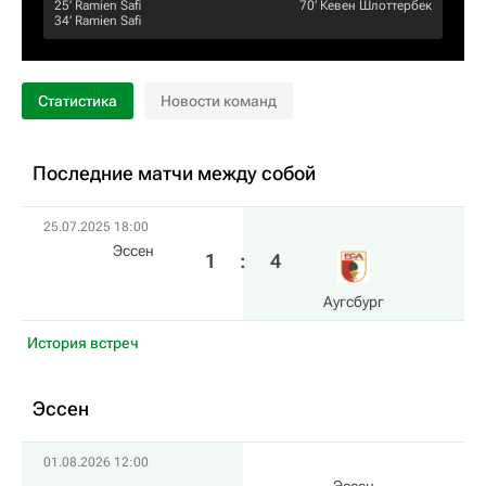
25‎’‎
Ramien Safi
70‎’‎
Кевен Шлоттербек
34‎’‎
Ramien Safi
Статистика
Новости команд
Последние матчи между собой
25.07.2025 18:00
Эссен
1
:
4
Аугсбург
История встреч
Эссен
01.08.2026 12:00