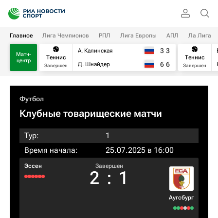
Главное
Лига Чемпионов
РПЛ
Лига Европы
АПЛ
Ла Лига
3
3
А. Калинская
Матч-
Теннис
Теннис
центр
6
6
Д. Шнайдер
Завершен
Завершен
Футбол
Клубные товарищеские матчи
Тур:
1
Время начала:
25.07.2025 в 16:00
Эссен
Завершен
2
:
1
Аугсбург