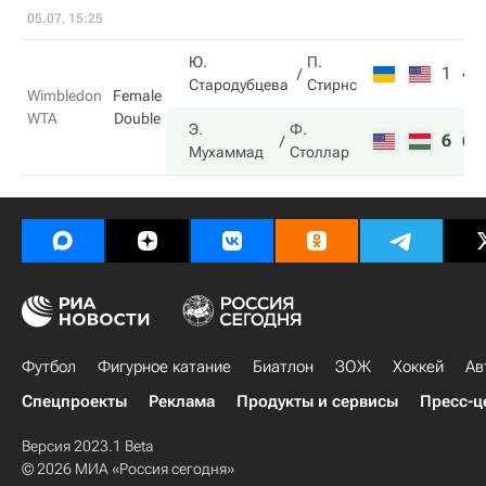
05.07, 15:25
Ю.
П.
1
4
Стародубцева
Стирнс
Wimbledon
Female
WTA
Double
Э.
Ф.
6
6
Мухаммад
Столлар
Футбол
Фигурное катание
Биатлон
ЗОЖ
Хоккей
Ав
Спецпроекты
Реклама
Продукты и сервисы
Пресс-ц
Версия 2023.1 Beta
© 2026 МИА «Россия сегодня»