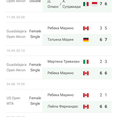
Open Akron
Double
Д.
А.
7
6
Олмос
Сутджиади
11.09, 02:00
3
5
Ребека Марино
Guadalajara
Female
Open Akron
Single
6
7
Татьяна Мария
10.09, 02:10
2
3
Мартина Тревизан
Guadalajara
Female
Open Akron
Single
6
6
Ребека Марино
24.08, 19:55
2
1
Ребека Марино
US Open
Female
WTA
Single
6
6
Лейла Фернандес