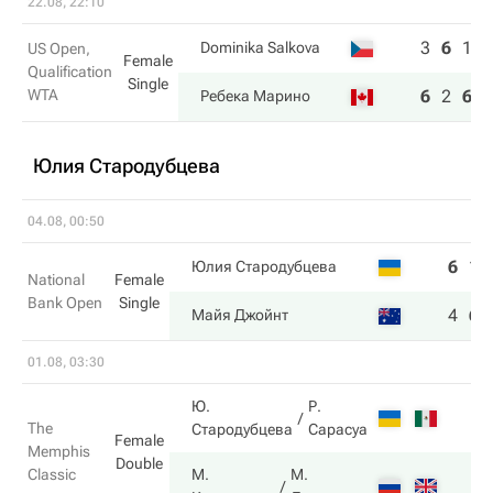
22.08, 22:10
3
6
1
Dominika Salkova
US Open,
Female
Qualification
Single
WTA
6
2
6
Ребека Марино
Юлия Стародубцева
04.08, 00:50
6
1
Юлия Стародубцева
National
Female
Bank Open
Single
4
6
Майя Джойнт
01.08, 03:30
Ю.
Р.
The
Стародубцева
Сарасуа
Female
Memphis
Double
Classic
М.
М.