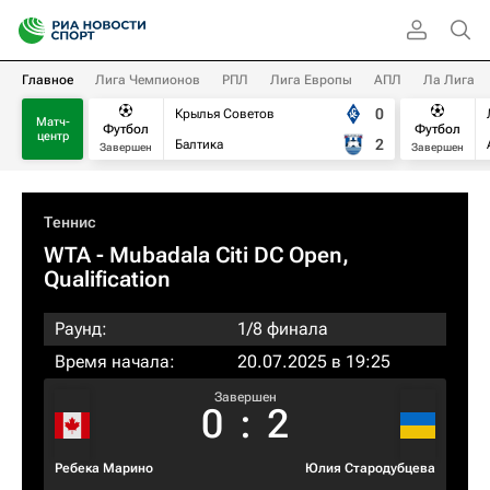
Главное
Лига Чемпионов
РПЛ
Лига Европы
АПЛ
Ла Лига
0
Крылья Советов
Матч-
Футбол
Футбол
центр
2
Балтика
Завершен
Завершен
Теннис
WTA
- Mubadala Citi DC Open,
Qualification
Раунд:
1/8 финала
Время начала:
20.07.2025 в 19:25
Завершен
0
:
2
Ребека Марино
Юлия Стародубцева