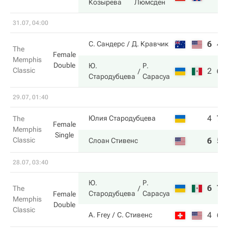
Козырева
Люмсден
31.07, 04:00
6
4
С. Сандерс
Д. Кравчик
The
Female
Memphis
Double
Ю.
Р.
Classic
2
6
Стародубцева
Сарасуа
29.07, 01:40
4
7
Юлия Стародубцева
The
Female
Memphis
Single
Classic
6
5
Слоан Стивенс
28.07, 03:40
Ю.
Р.
6
7
The
Стародубцева
Сарасуа
Female
Memphis
Double
Classic
4
6
A. Frey
С. Стивенс