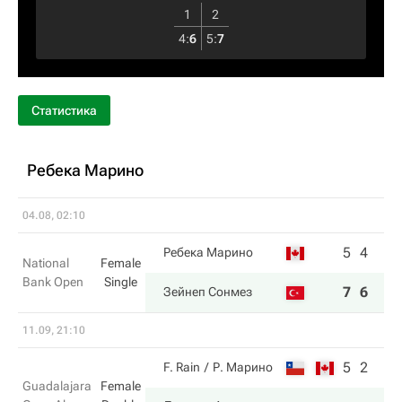
1
2
4
:
6
5
:
7
Статистика
Ребека Марино
04.08, 02:10
5
4
Ребека Марино
National
Female
Bank Open
Single
7
6
Зейнеп Сонмез
11.09, 21:10
5
2
F. Rain
Р. Марино
Guadalajara
Female