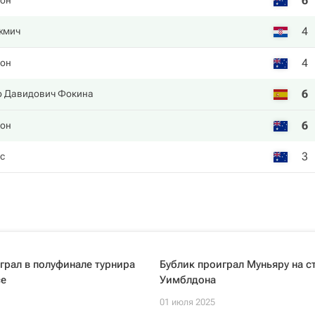
6
тон
4
жмич
4
тон
6
о Давидович Фокина
6
тон
3
с
грал в полуфинале турнира
Бублик проиграл Муньяру на с
се
Уимблдона
01 июля 2025