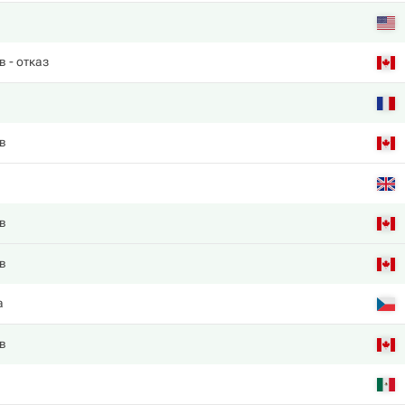
в
- отказ
в
в
в
а
в