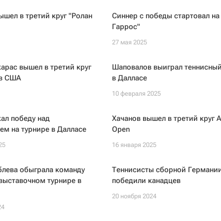
шел в третий круг "Ролан
Синнер с победы стартовал на
Гаррос"
27 мая 2025
арас вышел в третий круг
Шаповалов выиграл теннисный
 в США
в Далласе
10 февраля 2025
ал победу над
Хачанов вышел в третий круг Au
м на турнире в Далласе
Open
25
16 января 2025
блева обыграла команду
Теннисисты сборной Германи
выставочном турнире в
победили канадцев
20 ноября 2024
24