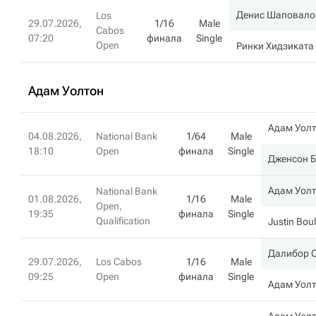
Денис Шаповало
Los
29.07.2026,
1/16
Male
Cabos
07:20
финала
Single
Open
Ринки Хидзиката
Адам Уолтон
Адам Уол
04.08.2026,
National Bank
1/64
Male
18:10
Open
финала
Single
Дженсон Б
Адам Уол
National Bank
01.08.2026,
1/16
Male
Open,
19:35
финала
Single
Qualification
Justin Boul
Далибор 
29.07.2026,
Los Cabos
1/16
Male
09:25
Open
финала
Single
Адам Уол