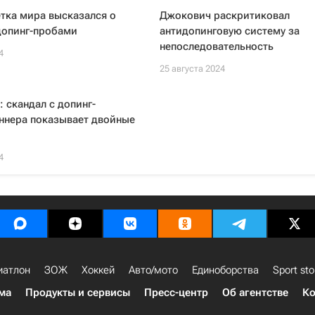
тка мира высказался о
Джокович раскритиковал
допинг-пробами
антидопинговую систему за
непоследовательность
4
25 августа 2024
 скандал с допинг-
ннера показывает двойные
4
иатлон
ЗОЖ
Хоккей
Авто/мото
Единоборства
Sport sto
ма
Продукты и сервисы
Пресс-центр
Об агентстве
Ко