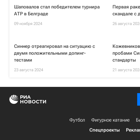
Шаповалов стал победителем турнира
Первая раке
АТР в Белграде
скандале с 
09 ноября 2024
26 августа 202
Синнер отреагировал на ситуацию с
Кожевников:
двумя положительными допинг-
пробами Си
тестами
стандарты
23 августа 2024
21 августа 202
Футбол
Фигурное катание
Б
Спецпроекты
Рекла