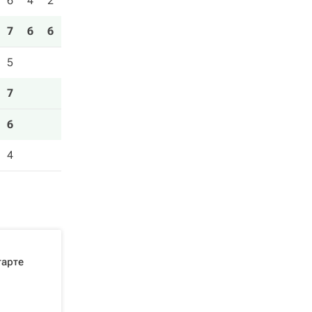
6
4
2
7
6
6
5
7
6
4
тарте