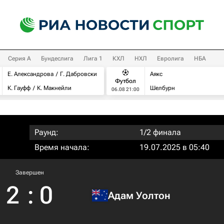
Серия А
Бундеслига
Лига 1
КХЛ
НХЛ
Евролига
НБА
Е. Александрова
Г. Дабровски
Аякс
Футбол
К. Гауфф
К. Макнейли
Шелбурн
06.08 21:00
Раунд:
1/2 финала
Время начала:
19.07.2025 в 05:40
Завершен
2
:
0
Адам Уолтон