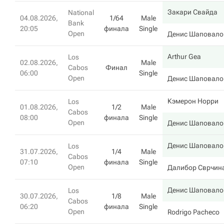
Закари Свайда
National
04.08.2026,
1/64
Male
Bank
20:05
финала
Single
Open
Денис Шаповало
Arthur Gea
Los
02.08.2026,
Male
Cabos
Финал
06:00
Single
Open
Денис Шаповало
Кэмерон Норри
Los
01.08.2026,
1/2
Male
Cabos
08:00
финала
Single
Open
Денис Шаповало
Денис Шаповало
Los
31.07.2026,
1/4
Male
Cabos
07:10
финала
Single
Open
Далибор Сврчин
Денис Шаповало
Los
30.07.2026,
1/8
Male
Cabos
06:20
финала
Single
Open
Rodrigo Pacheco