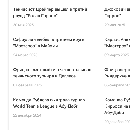
Теннисист Дрейпер вышел в третий
Джокович вы
раунд "Ролан Гаррос"
Гаррос"
30 мая 2025
29 мая 2025
Сафиуллин выбыл в третьем круге
Карлос Альк
"Мастерса" в Майами
"Мастерса"
24 марта 2025
09 марта 2025
Фриц не смог выйти в четвертьфинал
Фриц одерж
теннисного турнира в Далласе
Риндеркнеше
07 февраля 2025
06 февраля 20
Команда Рублева выиграла турнир
Команда Ру
World Tennis League в Абу-Даби
Кирьоса на 
Абу-Даби
22 декабря 2024
20 декабря 20