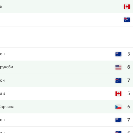
в
3
тон
6
руксби
7
тон
5
ais
6
Сврчина
7
тон