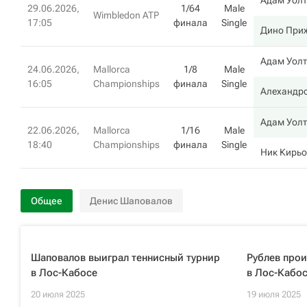
Адам Уол
29.06.2026,
1/64
Male
Wimbledon ATP
17:05
финала
Single
Дино При
Адам Уол
24.06.2026,
Mallorca
1/8
Male
16:05
Championships
финала
Single
Алехандр
Адам Уол
22.06.2026,
Mallorca
1/16
Male
18:40
Championships
финала
Single
Ник Кирьо
Общее
Денис Шаповалов
Шаповалов выиграл теннисный турнир
Рублев прои
в Лос-Кабосе
в Лос-Кабо
20 июля 2025
19 июля 2025