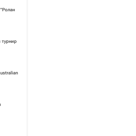
 "Ролан
 турнир
stralian
и