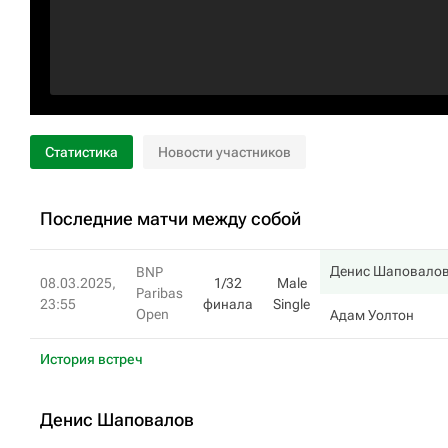
Статистика
Новости участников
Последние матчи между собой
Денис Шаповало
BNP
08.03.2025,
1/32
Male
Paribas
23:55
финала
Single
Open
Адам Уолтон
История встреч
Денис Шаповалов