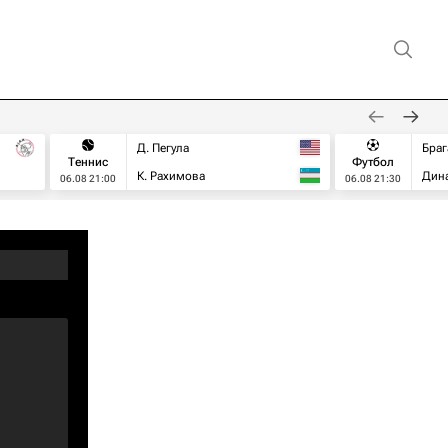
Д. Пегула
Браг
Теннис
Футбол
К. Рахимова
Дин
06.08 21:00
06.08 21:30