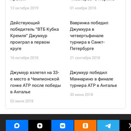
12 октября 2019
01 ноября 2018
Действующий
Вавринка победил
победитель "ВТБ Кубка
Джумхура в
Кремля" Джумхур
четвертьфинале
проиграл в первом
турнира в Санкт-
круге
Петербурге
16 октября 2018
21 сентября 2018
Джумхур взлетел на 33-
Джумхур победил
е место в Чемпионской
Маннарино в финале
гонке ATP после победы
турнира ATP в Анталье
в Анталье
30 июня 2018
02 июля 2018