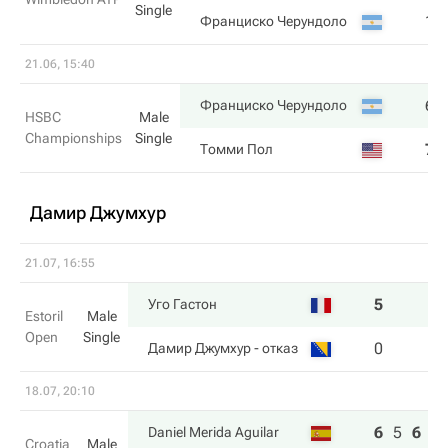
Single
1
Франциско Черундоло
21.06, 15:40
6
Франциско Черундоло
HSBC
Male
Championships
Single
7
Томми Пол
Дамир Джумхур
21.07, 16:55
5
Уго Гастон
Estoril
Male
Open
Single
0
Дамир Джумхур
- отказ
18.07, 20:10
6
5
6
Daniel Merida Aguilar
Croatia
Male