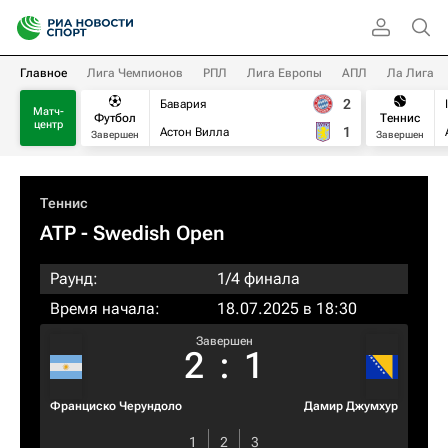
Главное
Лига Чемпионов
РПЛ
Лига Европы
АПЛ
Ла Лига
2
Бавария
Матч-
Футбол
Теннис
центр
1
Астон Вилла
Завершен
Завершен
Теннис
ATP
- Swedish Open
Раунд:
1/4 финала
Время начала:
18.07.2025 в 18:30
Завершен
2
:
1
Франциско Черундоло
Дамир Джумхур
1
2
3