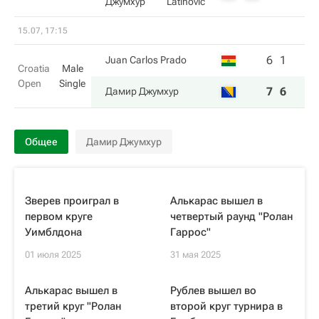
Джумхур
Latinovic
15.07, 17:15
6
1
Juan Carlos Prado
Croatia
Male
Open
Single
7
6
Дамир Джумхур
Общее
Дамир Джумхур
Зверев проиграл в
Алькарас вышел в
первом круге
четвертый раунд "Ролан
Уимблдона
Гаррос"
01 июля 2025
31 мая 2025
Алькарас вышел в
Рублев вышел во
третий круг "Ролан
второй круг турнира в