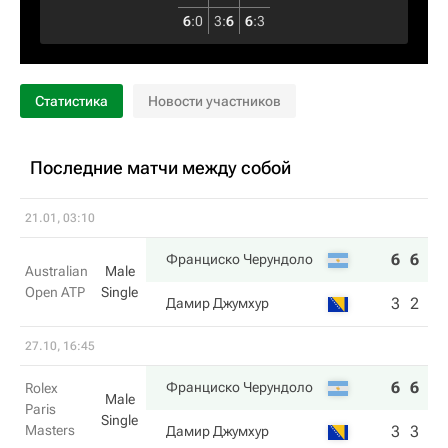
6
:
0
3
:
6
6
:
3
Статистика
Новости участников
Последние матчи между собой
21.01, 03:10
6
6
6
Франциско Черундоло
Australian
Male
Open ATP
Single
3
2
1
Дамир Джумхур
27.10, 16:45
6
6
Франциско Черундоло
Rolex
Male
Paris
Single
Masters
3
3
Дамир Джумхур