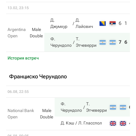
13.02, 23:15
Д.
Д.
6
1
Джумхур
Лайович
Argentina
Male
Open
Double
Ф.
Т.
7
6
Черундоло
Этчеверри
История встреч
Франциско Черундоло
06.08, 22:55
Ф.
Т.
6
Черундоло
Этчеверри
National Bank
Male
Open
Double
4
Д. Кэш
Л. Гласспол