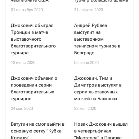
чемпионате США
турнир Большого шлема
01 сентября 2020
31 августа 2020
Джокович обыграл
Андрей Рублев
Троицки в матче
выступит на
выставочного
выставочном
благотворительного
теннисном турнире в
турнира
Белграде
13 июня 2020
05 июня 2020
Джокович объявил о
Джокович, Тим и
проведении серии
Димитров выступят в
благотворительных
серии выставочных
турниров
матчей на Балканах
24 мая 2020
22 мая 2020
Ватутин не смог выйти в
Новак Джокович вышел
основную сетку "Кубка
в четвертьфинал
Кремля"
"Мастерса" в Париже