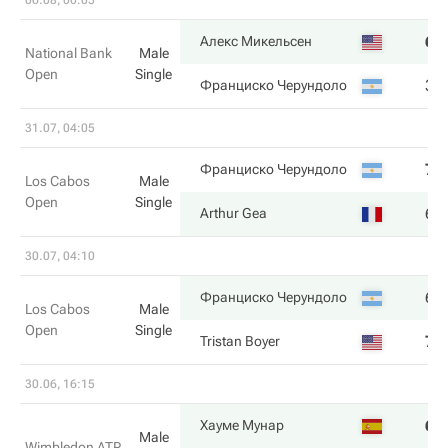
06.08, 00:05
6
Алекс Микельсен
National Bank
Male
Open
Single
3
Франциско Черундоло
31.07, 04:05
7
Франциско Черундоло
Los Cabos
Male
Open
Single
6
Arthur Gea
30.07, 04:10
6
Франциско Черундоло
Los Cabos
Male
Open
Single
7
Tristan Boyer
30.06, 16:15
6
Хауме Мунар
Male
Wimbledon ATP