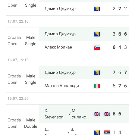
Open
Single
2
7
2
Дамир Джумхур
17.07, 22:10
3
6
6
Дамир Джумхур
Croatia
Male
Open
Single
6
4
3
Алекс Молчан
16.07, 19:10
7
6
7
Дамир Джумхур
Croatia
Male
Open
Single
6
7
6
Маттео Арнальди
15.07, 22:20
D.
М.
6
6
Stevenson
Уиллис
Croatia
Male
Open
Double
Д.
S.
1
4