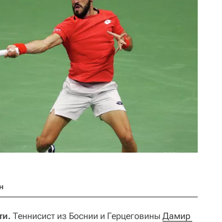
н
ти.
Теннисист из Боснии и Герцеговины
Дамир 