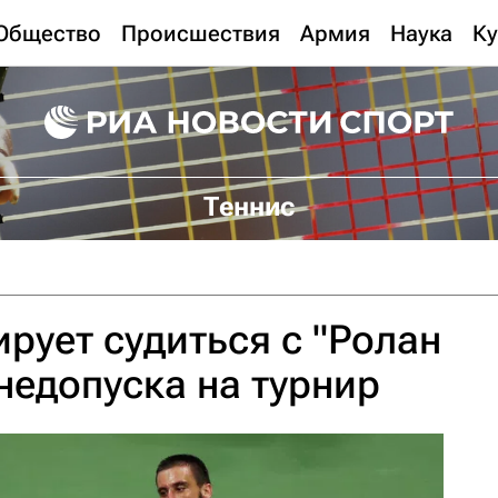
Общество
Происшествия
Армия
Наука
Ку
Теннис
рует судиться с "Ролан
 недопуска на турнир