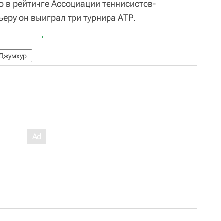
о в рейтинге Ассоциации теннисистов-
ьеру он выиграл три турнира АТР.
Джумхур