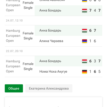
Hamburg
Female
European
Single
Open
7
4
7
Анна Бондарь
24.07, 12:10
6
7
Анна Бондарь
Hamburg
Female
European
Single
Open
1
6
Алина Чараева
22.07, 20:10
6
3
7
Анна Бондарь
Hamburg
Female
European
Single
Open
1
6
5
Нома Ноха Акугуе
Общее
Екатерина Александрова