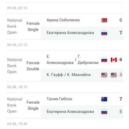
09.08, 02:10
6
6
Арина Соболенко
National
Female
Bank
Single
Open
7
4
Екатерина Александрова
06.08, 22:15
Е.
Г.
6
3
National
Александрова
Дабровски
Female
Bank
Double
Open
3
6
К. Гауфф
К. Макнейли
06.08, 18:10
7
1
Талия Гибсон
National
Female
Bank
Single
Open
5
6
Екатерина Александрова
04.08, 19:40