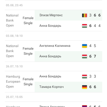
05.08, 23:45
3
6
6
Элизе Мертенс
National
Female
Bank
Single
Open
6
4
4
Анна Бондарь
03.08, 18:10
4
5
Ангелина Калинина
National
Female
Bank
Single
Open
6
7
Анна Бондарь
26.07, 15:10
3
3
Анна Бондарь
Hamburg
Female
European
Single
Open
6
6
Тамара Корпач
25.07, 15:05
6
6
6
Элина Аванесян