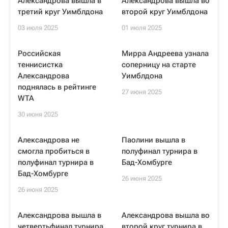
Александрова вышла в
Александрова вышла во
третий круг Уимблдона
второй круг Уимблдона
03 июля 2025
01 июля 2025
Российская
Мирра Андреева узнала
теннисистка
соперницу на старте
Александрова
Уимблдона
поднялась в рейтинге
27 июня 2025
WTA
30 июня 2025
Александрова не
Паолини вышла в
смогла пробиться в
полуфинал турнира в
полуфинал турнира в
Бад-Хомбурге
Бад-Хомбурге
26 июня 2025
26 июня 2025
Александрова вышла в
Александрова вышла во
четвертьфинал турнира
второй круг турнира в