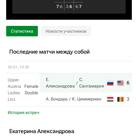
7
:
6
3
:
6
6
:
7
Статистика
Новости участников
Последние матчи между собой
30.01, 19:30
Е.
С.
Upper
6
6
Александрова
Сантамария
Austria
Female
Ladies
Double
3
4
А. Бондарь
К. Циммерман
Linz
История встреч
Екатерина Александрова