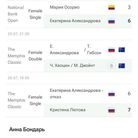
3
6
Мария Осорио
National
Female
Bank
Single
Open
6
7
Екатерина Александрова
29.07, 21:30
Е.
Т.
The
Female
Александрова
Гибсон
Memphis
Double
Classic
Ч. Хаоцин
М. Джойнт
28.07, 18:05
Екатерина Александрова
-
6
6
The
отказ
Female
Memphis
Single
Classic
7
4
Кристина Лютова
Анна Бондарь