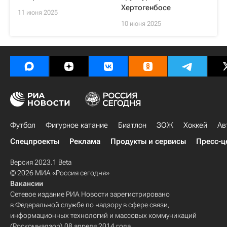
Хертогенбосе
11 июня 2025
10 июня 2025
Футбол
Фигурное катание
Биатлон
ЗОЖ
Хоккей
Ав
Спецпроекты
Реклама
Продукты и сервисы
Пресс-ц
Версия 2023.1 Beta
© 2026 МИА «Россия сегодня»
Вакансии
Сетевое издание РИА Новости зарегистрировано
в Федеральной службе по надзору в сфере связи,
информационных технологий и массовых коммуникаций
(Роскомнадзор) 08 апреля 2014 года.