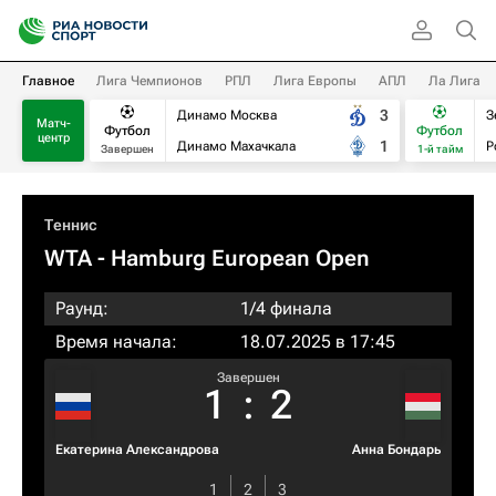
Главное
Лига Чемпионов
РПЛ
Лига Европы
АПЛ
Ла Лига
3
Динамо Москва
З
Матч-
Футбол
Футбол
центр
1
Динамо Махачкала
Р
Завершен
1-й тайм
Теннис
WTA
- Hamburg European Open
Раунд:
1/4 финала
Время начала:
18.07.2025 в 17:45
Завершен
1
:
2
Екатерина Александрова
Анна Бондарь
1
2
3