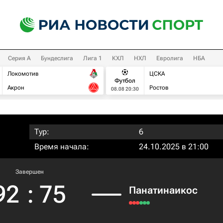
Серия А
Бундеслига
Лига 1
КХЛ
НХЛ
Евролига
НБА
Локомотив
ЦСКА
Футбол
Акрон
Ростов
08.08 20:30
Тур:
6
Время начала:
24.10.2025 в 21:00
Завершен
92
:
75
Панатинаикос