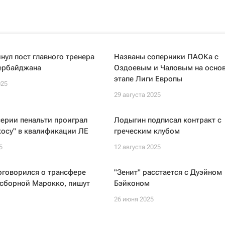
нул пост главного тренера
Названы соперники ПАОКа с
ербайджана
Оздоевым и Чаловым на осно
этапе Лиги Европы
025
29 августа 2025
серии пенальти проиграл
Лодыгин подписал контракт с
осу" в квалификации ЛЕ
греческим клубом
5
12 августа 2025
оговорился о трансфере
"Зенит" расстается с Дуэйном
 сборной Марокко, пишут
Бэйконом
26 июня 2025