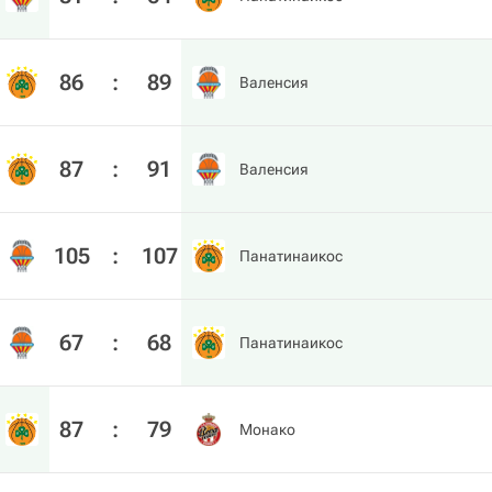
86
:
89
Валенсия
87
:
91
Валенсия
105
:
107
Панатинаикос
67
:
68
Панатинаикос
87
:
79
Монако