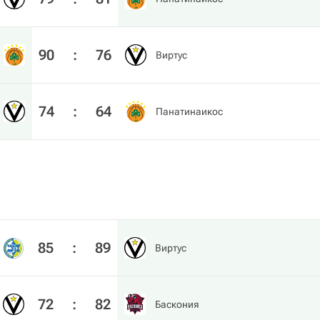
90
:
76
Виртус
74
:
64
Панатинаикос
85
:
89
Виртус
72
:
82
Баскония