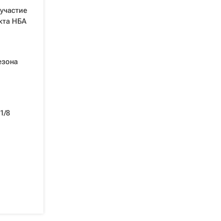
участие
кта НБА
езона
1/8