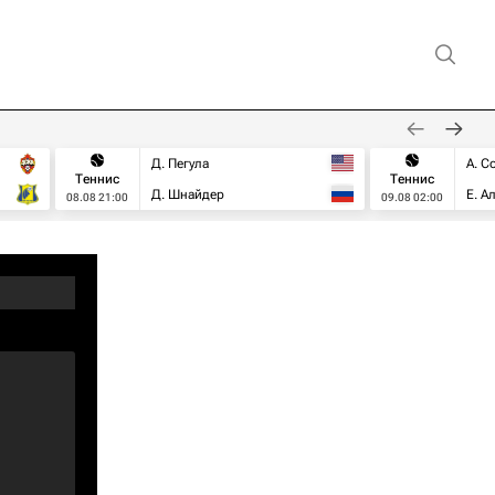
Д. Пегула
А. С
Теннис
Теннис
Д. Шнайдер
Е. А
08.08 21:00
09.08 02:00