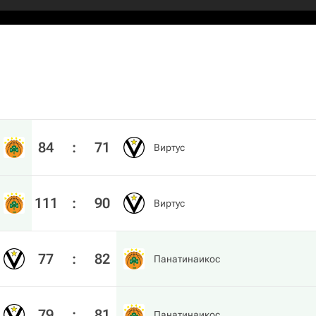
84
:
71
Виртус
111
:
90
Виртус
77
:
82
Панатинаикос
79
:
81
Панатинаикос