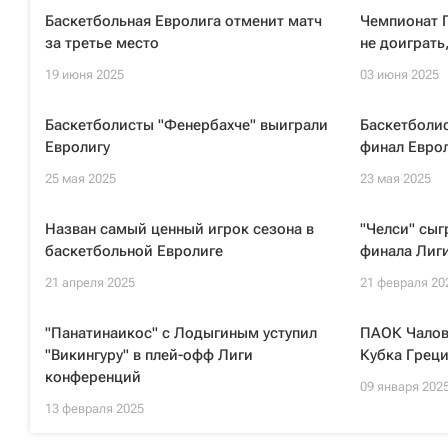
Баскетбольная Евролига отменит матч
Чемпионат Г
за третье место
не доиграть
19 июня 2025
03 июня 2025
Баскетболисты "Фенербахче" выиграли
Баскетболи
Евролигу
финал Евро
25 мая 2025
23 мая 2025
Назван самый ценный игрок сезона в
"Челси" сыгр
баскетбольной Евролиге
финала Лиг
21 апреля 2025
21 февраля 20
"Панатинаикос" с Лодыгиным уступил
ПАОК Чалов
"Викингуру" в плей-офф Лиги
Кубка Грец
конференций
09 января 202
13 февраля 2025