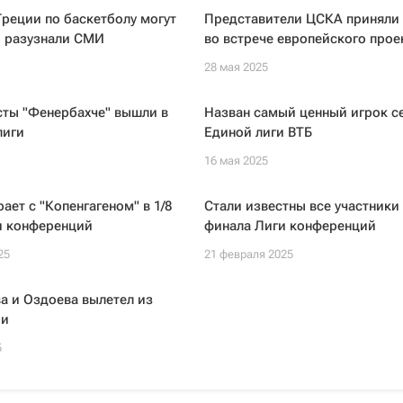
реции по баскетболу могут
Представители ЦСКА приняли 
, разузнали СМИ
во встрече европейского прое
28 мая 2025
сты "Фенербахче" вышли в
Назван самый ценный игрок с
лиги
Единой лиги ВТБ
16 мая 2025
ает с "Копенгагеном" в 1/8
Стали известны все участники 
и конференций
финала Лиги конференций
25
21 февраля 2025
а и Оздоева вылетел из
ии
5