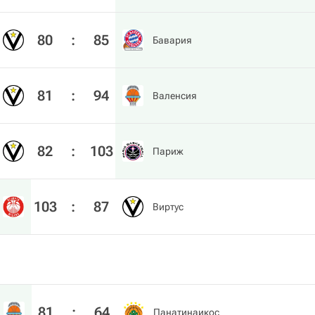
80
:
85
Бавария
81
:
94
Валенсия
82
:
103
Париж
103
:
87
Виртус
81
:
64
Панатинаикос