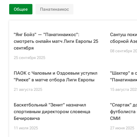
Общее
Панатинаикос
"Янг Бойз" — "Панатинаикос":
Сантуш поки
смотреть онлайн матч Лиги Европы 25
сборной Аз
сентября
08 сентября 2
25 сентября 2025
ПАОК с Чаловым и Оздоевым уступил
"Шахтер" в 
"Риеке" в матче отбора Лиги Европы
"Панатинаик
21 августа 2025
15 августа 202
Баскетбольный "Зенит" назначил
"Спартак" д
спортивным директором словенца
футболиста
Бечировича
СМИ
11 июля 2025
27 июня 2025