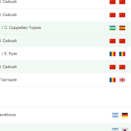
Ч. Сайсай
Ч. Сайсай
а
С. Соррибес-Тормо
Ч. Сайсай
н
Е. Рузе
Ч. Сайсай
 Горгодзе
henikhova