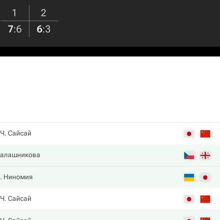
1
2
7
:
6
6
:
3
Ч. Сайсай
Калашникова
. Ниномия
Ч. Сайсай