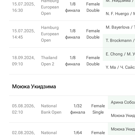
М. Укидзима
Hamburg
15.07.2025,
1/8
Female
European
16:30
финала
Double
Open
N. F. Huergo
M. Bayerlova
Hamburg
15.07.2025,
1/8
Female
European
14:45
финала
Double
Open
T. Brockmann
E. Chong
М. 
18.09.2024,
Thailand
1/8
Female
09:10
Open 2
финала
Double
Y. Ma
Ч. Сай
Моюка Укидзима
Арина Собо
05.08.2026,
National
1/32
Female
02:10
Bank Open
финала
Single
Моюка Уки
Моюка Уки
02.08.2026,
National
1/64
Female