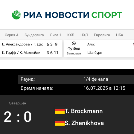
Серия А
Бундеслига
Лига 1
КХЛ
НХЛ
Евролига
НБА
6
3
9
Е. Александрова
Г. Дабровски
Аякс
Футбол
3
6
11
К. Гауфф
К. Макнейли
Шелбурн
Завершен
Раунд:
1/4 финала
Время начала:
16.07.2025 в 12:15
Завершен
T. Brockmann
2
:
0
S. Zhenikhova