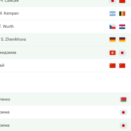
Ч. Сайсай
M. Kempen
T. Wurth
S. Zhenikhova
Укидзима
сай
ленко
дзима
дзима