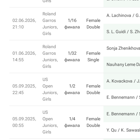
Girls
Roland
A. Lachinova
G.
02.06.2026,
Garros
1/16
Female
21:10
Juniors,
финала
Double
S. L. Guidi
S. Z
Girls
Roland
Sonja Zhenikhov
01.06.2026,
Garros
1/32
Female
14:55
Juniors,
финала
Single
Nauhany Leme Da
Girls
US
A. Kovackova
J
05.09.2025,
Open
1/2
Female
22:45
Juniors,
финала
Double
E. Bennemann
Girls
US
E. Bennemann
05.09.2025,
Open
1/4
Female
00:55
Juniors,
финала
Double
Y. Qu
K. Sawas
Girls