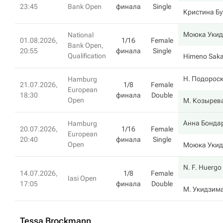
23:45
Bank Open
финала
Single
Кристина Бу
Моюка Уки
National
01.08.2026,
1/16
Female
Bank Open,
20:55
финала
Single
Qualification
Himeno Sak
Н. Подорос
Hamburg
21.07.2026,
1/8
Female
European
18:30
финала
Double
Open
М. Козырев
Анна Бонда
Hamburg
20.07.2026,
1/16
Female
European
20:40
финала
Single
Open
Моюка Уки
N. F. Huergo
14.07.2026,
1/8
Female
Iasi Open
17:05
финала
Double
М. Укидзим
Tessa Brockmann