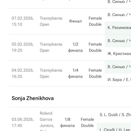
В. Синью
В. Синью
07.02.2026,
Transylvania
Female
Финал
15:10
Open
Double
К. Рахимов
В. Синью
05.02.2026,
Transylvania
1/2
Female
19:25
Open
финала
Double
Ж. Кристиа
В. Синью
04.02.2026,
Transylvania
1/4
Female
16:25
Open
финала
Double
И. Бара
Е.
Sonja Zhenikhova
Roland
S. L. Guidi
S. Z
03.06.2026,
Garros
1/8
Female
17:45
Juniors,
финала
Double
L. Cinalli
H. Lee