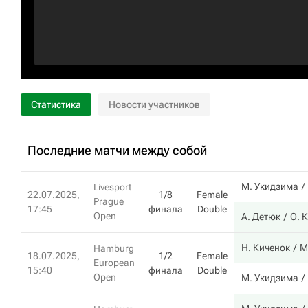
Статистика
Новости участников
Последние матчи между собой
М. Укидзима
Livesport
22.07.2025,
1/8
Female
Prague
17:45
финала
Double
Open
А. Детюк
О. 
Н. Киченок
М
Hamburg
18.07.2025,
1/2
Female
European
15:40
финала
Double
Open
М. Укидзима