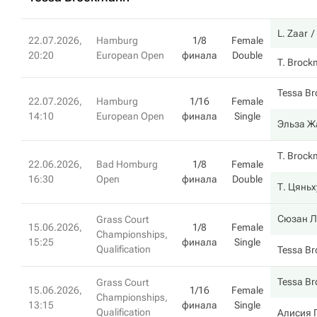
L. Zaar
22.07.2026,
Hamburg
1/8
Female
20:20
European Open
финала
Double
T. Broc
Tessa B
22.07.2026,
Hamburg
1/16
Female
14:10
European Open
финала
Single
Эльза Ж
T. Broc
22.06.2026,
Bad Homburg
1/8
Female
16:30
Open
финала
Double
Т. Цяньх
Сюзан Л
Grass Court
15.06.2026,
1/8
Female
Championships,
15:25
финала
Single
Qualification
Tessa B
Tessa B
Grass Court
15.06.2026,
1/16
Female
Championships,
13:15
финала
Single
Qualification
Алисия 