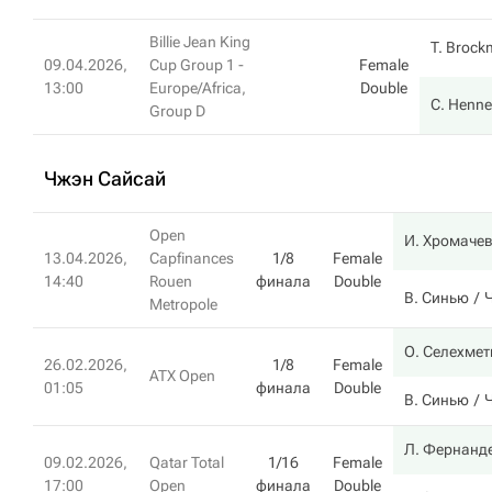
Billie Jean King
T. Broc
09.04.2026,
Cup Group 1 -
Female
13:00
Europe/Africa,
Double
C. Henn
Group D
Чжэн Сайсай
Open
И. Хромаче
13.04.2026,
Capfinances
1/8
Female
14:40
Rouen
финала
Double
В. Синью
Metropole
О. Селехмет
26.02.2026,
1/8
Female
ATX Open
01:05
финала
Double
В. Синью
Л. Фернанд
09.02.2026,
Qatar Total
1/16
Female
17:00
Open
финала
Double