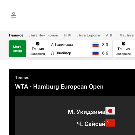
Главное
Лига Чемпионов
РПЛ
Лига Европы
АПЛ
Ла Лига
3
3
А. Калинская
Матч-
Теннис
Теннис
центр
6
6
Д. Шнайдер
Завершен
Завершен
Теннис
WTA
- Hamburg European Open
М. Укидзима
Ч. Сайсай