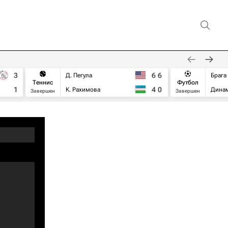
3
6
6
Д. Пегула
Брага
Теннис
Футбол
1
4
0
К. Рахимова
Дина
Завершен
Завершен