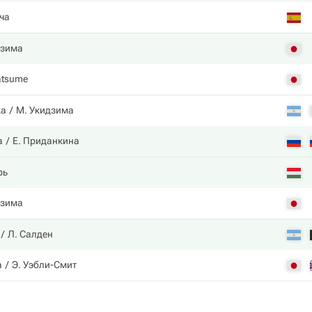
ча
дзима
atsume
ка
М. Укидзима
а
Е. Приданкина
рь
дзима
Л. Салден
а
Э. Уэбли-Смит