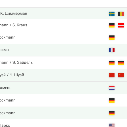
К. Циммерман
kmann
S. Kraus
rockmann
акмо
kmann
Э. Зайдель
уэй
Ч. Шуай
аменс
rockmann
rockmann
Паркс