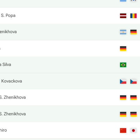
 S. Popa
henikhova
a
 Silva
. Kovackova
S. Zhenikhova
S. Zhenikhova
hiro