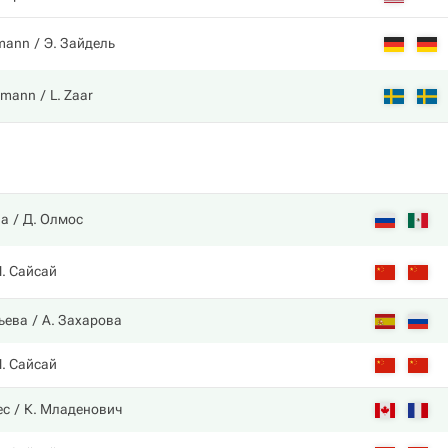
kmann
Э. Зайдель
emann
L. Zaar
ва
Д. Олмос
Ч. Сайсай
ьева
А. Захарова
Ч. Сайсай
ес
К. Младенович