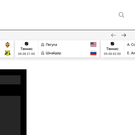
Д. Пегула
А. С
Теннис
Теннис
Д. Шнайдер
Е. А
08.08 21:00
09.08 02:00