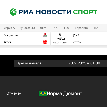
Серия А
Бундеслига
Лига 1
КХЛ
НХЛ
Евролига
НБА
Локомотив
ЦСКА
Футбол
Акрон
Ростов
08.08 20:30
Время начала:
14.09.2025 в 01:00
Норма Дюмонт
Отменен