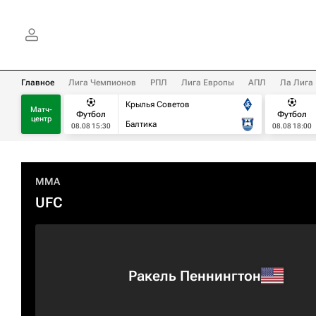
Главное
Лига Чемпионов
РПЛ
Лига Европы
АПЛ
Ла Лига
Крылья Советов
Матч-
Футбол
Футбол
центр
Балтика
08.08 15:30
08.08 18:00
MMA
UFC
Ракель Пеннингтон