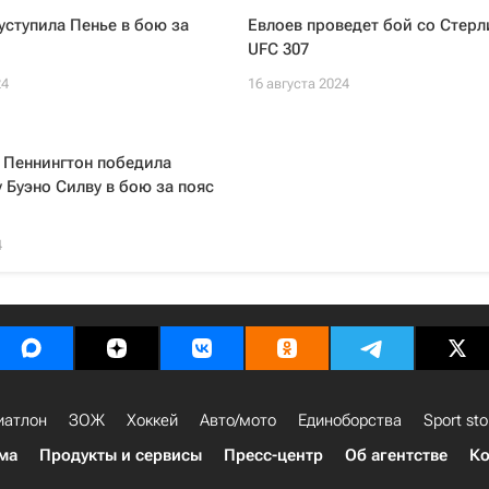
уступила Пенье в бою за
Евлоев проведет бой со Стерл
UFC 307
24
16 августа 2024
 Пеннингтон победила
 Буэно Силву в бою за пояс
4
иатлон
ЗОЖ
Хоккей
Авто/мото
Единоборства
Sport sto
ма
Продукты и сервисы
Пресс-центр
Об агентстве
Ко