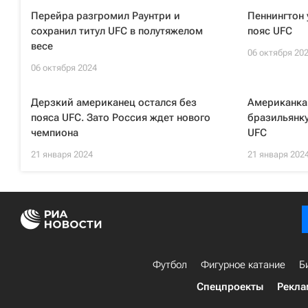
Перейра разгромил Раунтри и
Пеннингтон 
сохранил титул UFC в полутяжелом
пояс UFC
весе
06 октября 20
06 октября 2024
Дерзкий американец остался без
Американка
пояса UFC. Зато Россия ждет нового
бразильянку
чемпиона
UFC
21 января 2024
21 января 202
Футбол
Фигурное катание
Б
Спецпроекты
Рекла