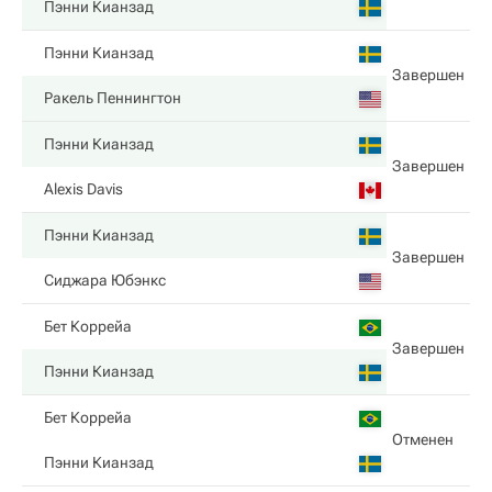
Пэнни Кианзад
Пэнни Кианзад
Завершен
Ракель Пеннингтон
Пэнни Кианзад
Завершен
Alexis Davis
Пэнни Кианзад
Завершен
Сиджара Юбэнкс
Бет Коррейа
Завершен
Пэнни Кианзад
Бет Коррейа
Отменен
Пэнни Кианзад