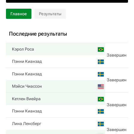
Главное
Результаты
Последние результаты
Кэрол Роса
Завершен
Пэнни Кианзад
Пэнни Кианзад
Завершен
Мэйси Чиассон
Кетлен Виейра
Завершен
Пэнни Кианзад
Лина Ленсберг
Завершен