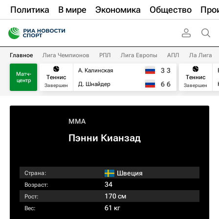
Политика
В мире
Экономика
Общество
Про
Главное
Лига Чемпионов
РПЛ
Лига Европы
АПЛ
Ла Лига
3
3
А. Калинская
Матч-
Теннис
Теннис
центр
6
6
Д. Шнайдер
Завершен
Завершен
MMA
Пэнни Кианзад
Швеция
Страна:
34
Возраст:
170 см
Рост:
61 кг
Вес: