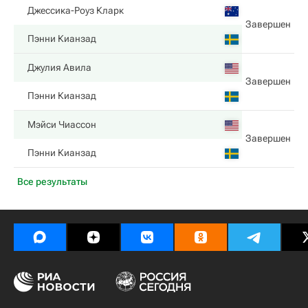
Джессика-Роуз Кларк
Завершен
Пэнни Кианзад
Джулия Авила
Завершен
Пэнни Кианзад
Мэйси Чиассон
Завершен
Пэнни Кианзад
Все результаты