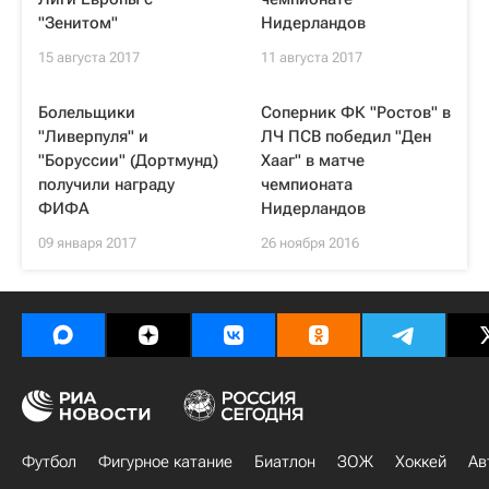
"Зенитом"
Нидерландов
15 августа 2017
11 августа 2017
Болельщики
Соперник ФК "Ростов" в
"Ливерпуля" и
ЛЧ ПСВ победил "Ден
"Боруссии" (Дортмунд)
Хааг" в матче
получили награду
чемпионата
ФИФА
Нидерландов
09 января 2017
26 ноября 2016
Футбол
Фигурное катание
Биатлон
ЗОЖ
Хоккей
Ав