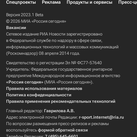
Спецпроекты
Реклама
Продукты и сервисы
Пресс-ц
Версия 2023.1 Beta
© 2026 МИА «Россия сегодня»
Вакансии
Сетевое издание РИА Новости зарегистрировано
в Федеральной службе по надзору в сфере связи,
информационных технологий и массовых коммуникаций
(Роскомнадзор) 08 апреля 2014 года.
Свидетельство о регистрации Эл № ФС77-57640
Учредитель: Федеральное государственное унитарное
предприятие Международное информационное агентство
«Россия сегодня»
(МИА «Россия сегодня»).
Правила использования материалов
Политика конфиденциальности
Правила применения рекомендательных технологий
Главный редактор:
Гаврилова А.В.
Адрес электронной почты Редакции:
r-sport.internet@ria.ru
По вопросам размещения пресс-релизов и рекламы
воспользуйтесь
формой обратной связи
Телефон Редакции:
7 (495) 645-6601