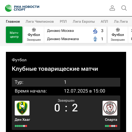
Главное
Лига Чемпионов
РПЛ
Лига Европы
АПЛ
Ла Лига
3
Динамо Москва
Матч-
Футбол
Футбол
центр
1
Динамо Махачкала
Завершен
Завершен
Футбол
Клубные товарищеские матчи
Тур:
1
Время начала:
12.07.2025 в 15:00
Завершен
0
:
2
Ден Хааг
Спарта