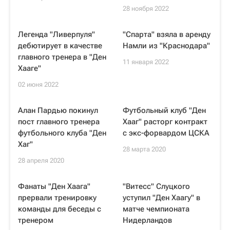
28 ноября 2022
Легенда "Ливерпуля"
"Спарта" взяла в аренду
дебютирует в качестве
Намли из "Краснодара"
главного тренера в "Ден
11 января 2022
Хааге"
02 июня 2022
Алан Пардью покинул
Футбольный клуб "Ден
пост главного тренера
Хааг" расторг контракт
футбольного клуба "Ден
с экс-форвардом ЦСКА
Хаг"
28 марта 2020
28 апреля 2020
Фанаты "Ден Хаага"
"Витесс" Слуцкого
прервали тренировку
уступил "Ден Хаагу" в
команды для беседы с
матче чемпионата
тренером
Нидерландов