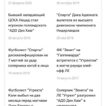
27 февраля 2020
26 октября 2019
Бывший нападающий
"Спарта" Дика Адвоката
ЦСКА Нецид стал
вылетела из высшего
игроком голландского
дивизиона чемпионата
"АДО Ден Хааг"
Нидерландов
28 августа 2018
20 мая 2018
Футболист "Спарты"
ФК "Зенит" на
дисквалифицирован на
"Галгенварде"
7 матчей за удар
встретится с "Утрехтом"
соперника ногой в лицо
в матче раунда плей-
офф ЛЕ
16 апреля 2018
16 августа 2017
Футболист "Утрехта"
Соперник "Зенита" по
Кали выбыл на два
ЛЕ "Утрехт" разгромил
месяца перед матчами
"АДО Ден Хааг" в
Лиги Европы с
чемпионате