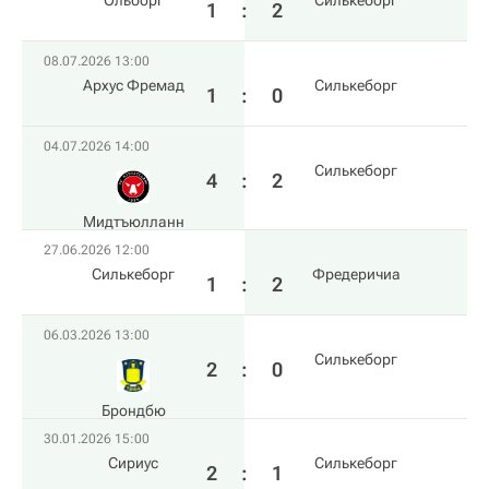
Ольборг
Силькеборг
1
:
2
08.07.2026 13:00
Архус Фремад
Силькеборг
1
:
0
04.07.2026 14:00
Силькеборг
4
:
2
Мидтъюлланн
27.06.2026 12:00
Силькеборг
Фредеричиа
1
:
2
06.03.2026 13:00
Силькеборг
2
:
0
Брондбю
30.01.2026 15:00
Сириус
Силькеборг
2
:
1