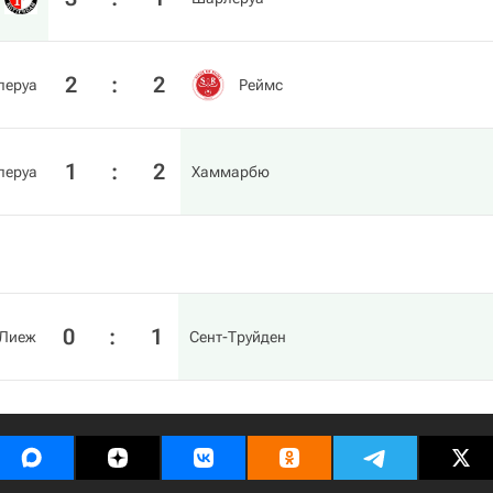
2
:
2
леруа
Реймс
1
:
2
леруа
Хаммарбю
0
:
1
Лиеж
Сент-Труйден