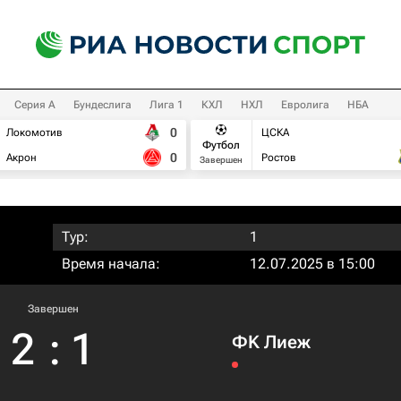
Серия А
Бундеслига
Лига 1
КХЛ
НХЛ
Евролига
НБА
0
Локомотив
ЦСКА
Футбол
0
Акрон
Ростов
Завершен
Тур:
1
Время начала:
12.07.2025 в 15:00
Завершен
2
:
1
ФK Лиеж