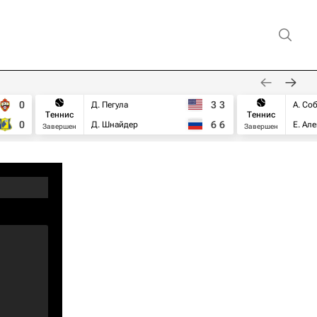
0
3
3
Д. Пегула
А. Со
Теннис
Теннис
0
6
6
Д. Шнайдер
Е. Ал
Завершен
Завершен