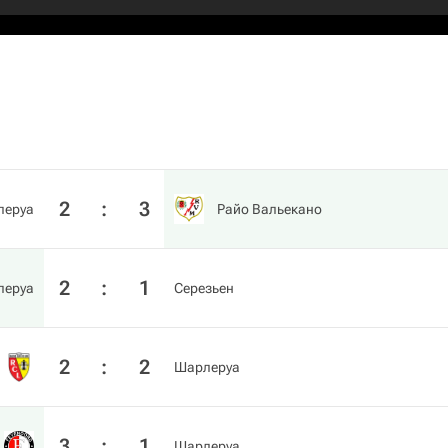
2
:
3
леруа
Райо Вальекано
2
:
1
леруа
Серезьен
2
:
2
Шарлеруа
3
:
1
Шарлеруа