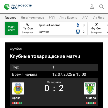
Главное
Лига Чемпионов
РПЛ
Лига Европы
АПЛ
Ла Лига
0
Крылья Советов
Матч-
Футбол
Футбол
центр
2
Балтика
Завершен
Завершен
Футбол
Клубные товарищеские матчи
Тур:
1
Время начала:
12.07.2025 в 15:00
Завершен
0
:
2
Арока
Тондела