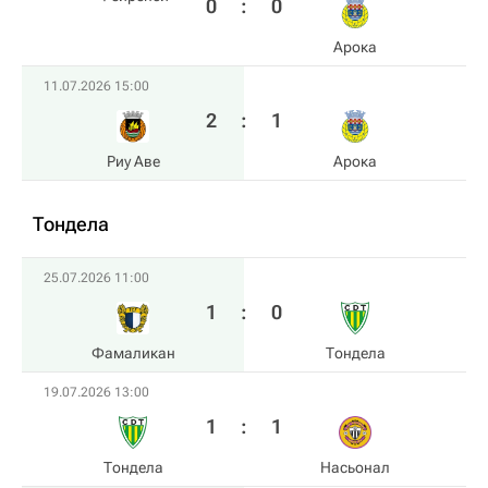
0
:
0
Арока
11.07.2026 15:00
2
:
1
Риу Аве
Арока
Тондела
25.07.2026 11:00
1
:
0
Фамаликан
Тондела
19.07.2026 13:00
1
:
1
Тондела
Насьонал