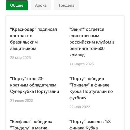
Общее
Арока
Тондела
"Краснодар" подписал
"Зенит" остается
контракт с
единственным
бразильским
российским клубом в
защитником
рейтинге топ-500
команд
28 мая 2025
11 марта 2025
"Порту" стал 23-
"Порту" победил
кратным обладателем
"Тонделу" в финале
Суперкубка Португалии
Кубка Португалии по
футболу
31 июля 2022
22 мая 2022
"Бенфика" победила
"Порту" вышел в 1/8
"Тонделу" в матче
финала Кубка