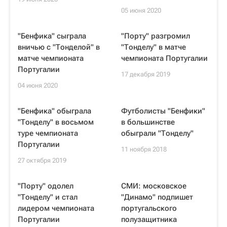
05 июня 2020
"Бенфика" сыграла
"Порту" разгромил
вничью с "Тонделой" в
"Тонделу" в матче
матче чемпионата
чемпионата Португалии
Португалии
17 декабря 2019
04 июня 2020
"Бенфика" обыграла
Футболисты "Бенфики"
"Тонделу" в восьмом
в большинстве
туре чемпионата
обыграли "Тонделу"
Португалии
11 ноября 2018
27 октября 2019
"Порту" одолел
СМИ: московское
"Тонделу" и стал
"Динамо" подпишет
лидером чемпионата
португальского
Португалии
полузащитника