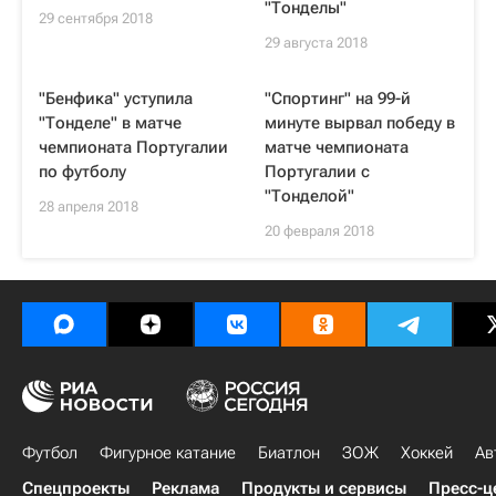
"Тонделы"
29 сентября 2018
29 августа 2018
"Бенфика" уступила
"Спортинг" на 99-й
"Тонделе" в матче
минуте вырвал победу в
чемпионата Португалии
матче чемпионата
по футболу
Португалии с
"Тонделой"
28 апреля 2018
20 февраля 2018
Футбол
Фигурное катание
Биатлон
ЗОЖ
Хоккей
Ав
Спецпроекты
Реклама
Продукты и сервисы
Пресс-ц