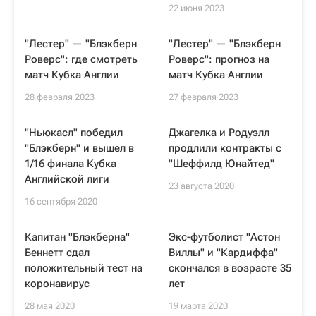
22 июня 2023
"Лестер" — "Блэкберн
"Лестер" — "Блэкберн
Роверс": где смотреть
Роверс": прогноз на
матч Кубка Англии
матч Кубка Англии
28 февраля 2023
27 февраля 2023
"Ньюкасл" победил
Джагелка и Родуэлл
"Блэкберн" и вышел в
продлили контракты с
1/16 финала Кубка
"Шеффилд Юнайтед"
Английской лиги
23 августа 2020
16 сентября 2020
Капитан "Блэкберна"
Экс-футболист "Астон
Беннетт сдал
Виллы" и "Кардиффа"
положительный тест на
скончался в возрасте 35
коронавирус
лет
28 мая 2020
19 марта 2020