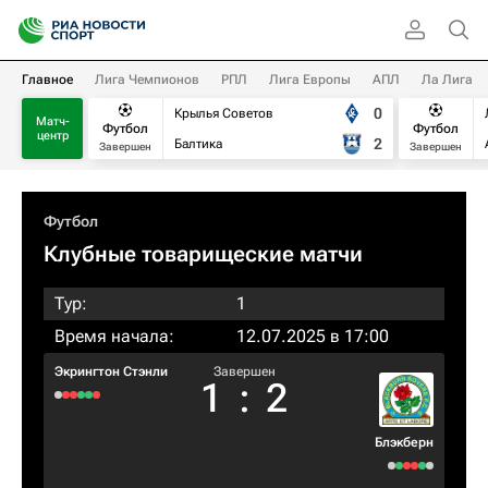
Главное
Лига Чемпионов
РПЛ
Лига Европы
АПЛ
Ла Лига
0
Крылья Советов
Матч-
Футбол
Футбол
центр
2
Балтика
Завершен
Завершен
Футбол
Клубные товарищеские матчи
Тур:
1
Время начала:
12.07.2025 в 17:00
Экрингтон Стэнли
Завершен
1
:
2
Блэкберн