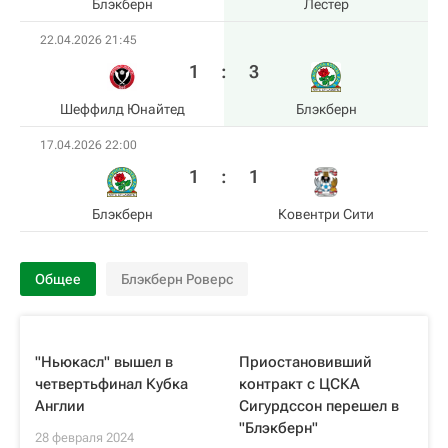
Блэкберн
Лестер
22.04.2026 21:45
1
:
3
Шеффилд Юнайтед
Блэкберн
17.04.2026 22:00
1
:
1
Блэкберн
Ковентри Сити
Общее
Блэкберн Роверс
"Ньюкасл" вышел в
Приостановивший
четвертьфинал Кубка
контракт с ЦСКА
Англии
Сигурдссон перешел в
"Блэкберн"
28 февраля 2024