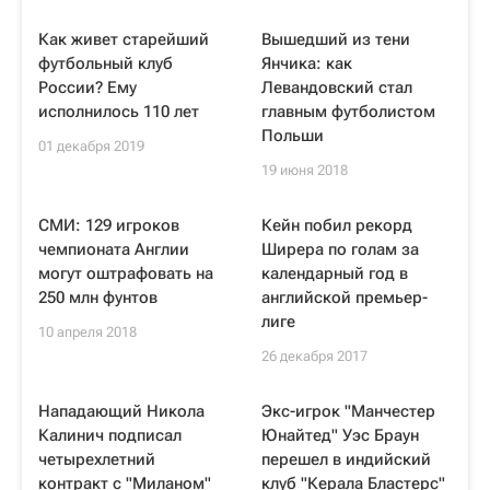
Как живет старейший
Вышедший из тени
футбольный клуб
Янчика: как
России? Ему
Левандовский стал
исполнилось 110 лет
главным футболистом
Польши
01 декабря 2019
19 июня 2018
СМИ: 129 игроков
Кейн побил рекорд
чемпионата Англии
Ширера по голам за
могут оштрафовать на
календарный год в
250 млн фунтов
английской премьер-
лиге
10 апреля 2018
26 декабря 2017
Нападающий Никола
Экс-игрок "Манчестер
Калинич подписал
Юнайтед" Уэс Браун
четырехлетний
перешел в индийский
контракт с "Миланом"
клуб "Керала Бластерс"