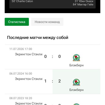
50‎’‎
Charlie Caton
31‎’‎
Юки Охаси
84‎’‎
Махтар Гейе
Статистика
Новости команд
Последние матчи между собой
11.07.2026 17:00
Экрингтон Стэнли
0
:
0
Блэкберн
06.07.2024 16:00
Экрингтон Стэнли
1
:
2
Блэкберн
08.07.2023 18:20
Экрингтон Стэнли