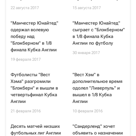
22 августа 2017
15 августа 2017
"Манчестер Юнайтед"
"Манчестер Юнайтед"
одержал волевую
сыграет с "Блэкберном"
победу над
в 1/8 финала Кубка
"Блэкберном" в 1/8
Англии по футболу
финала Кубка Англии
30 января 2017
19 февраля 2017
Футболисты "Вест
"Вест Хэм" в
Хэма" разгромили
дополнительное время
"Блэкберн" и вышли в
одолел "Ливерпуль" и
четвертьфинал Кубка
вышел в 1/8 Кубка
Англии
Англии
21 февраля 2016
10 февраля 2016
Десять матчей низших
"Сандерленд" хочет
футбольных лиг Англии
объявить о назначении