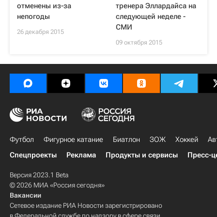
отменены из-за
тренера Эллардайса на
непогоды
следующей неделе -
СМИ
26 декабря 2015
09 октября 2015
Футбол
Фигурное катание
Биатлон
ЗОЖ
Хоккей
Ав
Спецпроекты
Реклама
Продукты и сервисы
Пресс-ц
Версия 2023.1 Beta
© 2026 МИА «Россия сегодня»
Вакансии
Сетевое издание РИА Новости зарегистрировано
в Федеральной службе по надзору в сфере связи,