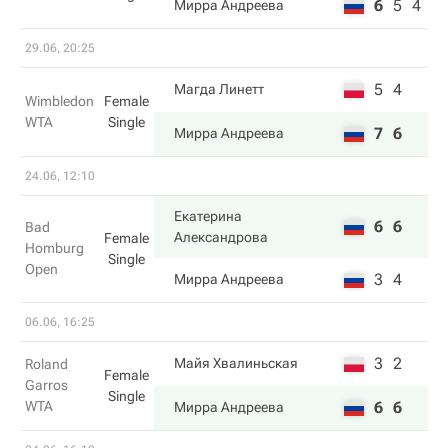
6
5
4
Мирра Андреева
29.06, 20:25
5
4
Магда Линетт
Wimbledon
Female
WTA
Single
7
6
Мирра Андреева
24.06, 12:10
Екатерина
6
6
Bad
Александрова
Female
Homburg
Single
Open
3
4
Мирра Андреева
06.06, 16:25
3
2
Майя Хвалиньская
Roland
Female
Garros
Single
WTA
6
6
Мирра Андреева