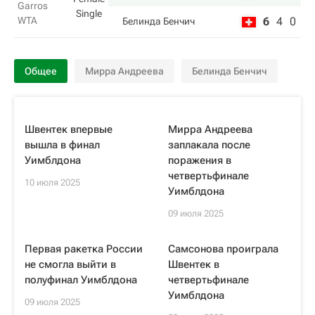
Garros
Single
WTA
6
4
0
Белинда Бенчич
Общее
Мирра Андреева
Белинда Бенчич
Швентек впервые
Мирра Андреева
вышла в финал
заплакала после
Уимблдона
поражения в
четвертьфинале
10 июля 2025
Уимблдона
09 июля 2025
Первая ракетка России
Самсонова проиграла
не смогла выйти в
Швентек в
полуфинал Уимблдона
четвертьфинале
Уимблдона
09 июля 2025