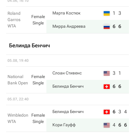
04.06, 16:10
1
3
Марта Костюк
Roland
Female
Garros
Single
WTA
6
6
Мирра Андреева
Белинда Бенчич
05.08, 19:40
3
1
Слоан Стивенс
National
Female
Bank Open
Single
6
6
Белинда Бенчич
05.07, 22:40
6
3
4
Белинда Бенчич
Wimbledon
Female
WTA
Single
4
6
6
Кори Гауфф