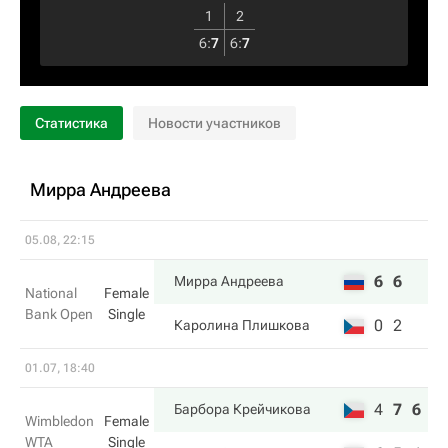
1
2
6
:
7
6
:
7
Статистика
Новости участников
Мирра Андреева
05.08, 22:15
6
6
Мирра Андреева
National
Female
Bank Open
Single
0
2
Каролина Плишкова
01.07, 18:40
4
7
6
Барбора Крейчикова
Wimbledon
Female
WTA
Single