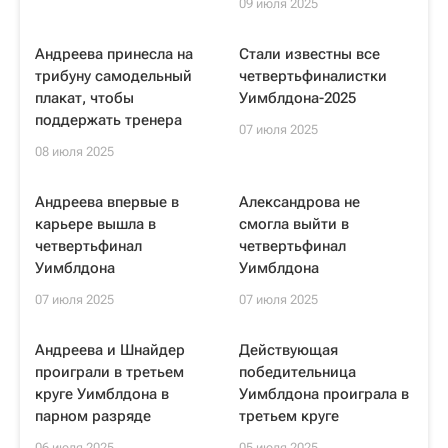
09 июля 2025
Андреева принесла на
Стали известны все
трибуну самодельный
четвертьфиналистки
плакат, чтобы
Уимблдона-2025
поддержать тренера
07 июля 2025
08 июля 2025
Андреева впервые в
Александрова не
карьере вышла в
смогла выйти в
четвертьфинал
четвертьфинал
Уимблдона
Уимблдона
07 июля 2025
07 июля 2025
Андреева и Шнайдер
Действующая
проиграли в третьем
победительница
круге Уимблдона в
Уимблдона проиграла в
парном разряде
третьем круге
06 июля 2025
05 июля 2025