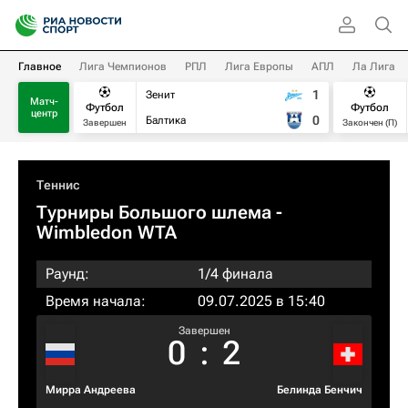
Главное
Лига Чемпионов
РПЛ
Лига Европы
АПЛ
Ла Лига
1
Зенит
Матч-
Футбол
Футбол
центр
0
Балтика
Завершен
Закончен (П)
Теннис
Турниры Большого шлема
-
Wimbledon WTA
Раунд:
1/4 финала
Время начала:
09.07.2025 в 15:40
Завершен
0
:
2
Мирра Андреева
Белинда Бенчич