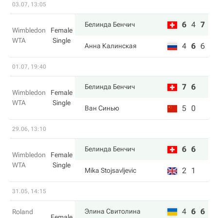
03.07, 13:05
6
4
7
Белинда Бенчич
Wimbledon
Female
WTA
Single
4
6
6
Анна Калинская
01.07, 19:40
7
6
Белинда Бенчич
Wimbledon
Female
WTA
Single
5
0
Ван Синью
29.06, 13:10
6
6
Белинда Бенчич
Wimbledon
Female
WTA
Single
2
1
Mika Stojsavljevic
31.05, 14:15
4
6
6
Элина Свитолина
Roland
Female