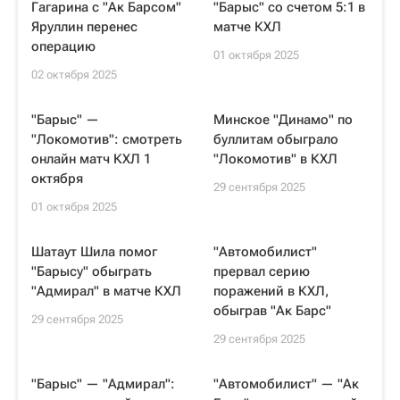
Гагарина с "Ак Барсом"
"Барыс" со счетом 5:1 в
Яруллин перенес
матче КХЛ
операцию
01 октября 2025
02 октября 2025
"Барыс" —
Минское "Динамо" по
"Локомотив": смотреть
буллитам обыграло
онлайн матч КХЛ 1
"Локомотив" в КХЛ
октября
29 сентября 2025
01 октября 2025
Шатаут Шила помог
"Автомобилист"
"Барысу" обыграть
прервал серию
"Адмирал" в матче КХЛ
поражений в КХЛ,
обыграв "Ак Барс"
29 сентября 2025
29 сентября 2025
"Барыс" — "Адмирал":
"Автомобилист" — "Ак