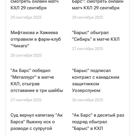
смотреть онлайн матч
Барс": смотреть онлайн
КХЛ 29 сентября
матч КХЛ 29 сентября
29 сентября 2025
29 сентября 2025
Мифтахова и Хажеева
"Барыс" обыграл
отправили в фарм-клуб
"Сибирь" в матче КХЛ
"Чикаго"
27 сентября 2025
28 сентября 2025
"Ак Барс" победил
"Барыс" подписал
"Металлург" в матче
контракт с канадским
КХЛ, отыграв
защитником
отставание в три шайбы
Уозерспуном
27 сентября 2025
26 сентября 2025
Суд вернул капитану "Ак
"Ак Барс" в десятый раз
Барса" Яшкину иск о
подряд обыграл
разводе с супругой
"Барыс" в КХЛ