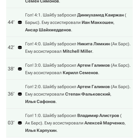
Семен Симонов
.
Гол! 4:1. Шайбу забросил
Динмухамед Каиржан
(
44‎’‎
Барыс
). Ему ассистировали
Иан Маккошен
,
Ансар Шайхмедденов
.
Гол! 4:0. Шайбу забросил
Никита Лямкин
(
Ак Барс
).
42‎’‎
Ему ассистировал
Mitchell Miller
.
Гол! 3:0. Шайбу забросил
Артем Галимов
(
Ак Барс
).
38‎’‎
Ему ассистировал
Кирилл Семенов
.
Гол! 2:0. Шайбу забросил
Артем Галимов
(
Ак Барс
).
36‎’‎
Ему ассистировали
Степан Фальковский
,
Илья Сафонов
.
Гол! 1:0. Шайбу забросил
Владимир Алистров
(
03‎’‎
Ак Барс
). Ему ассистировали
Алексей Марченко
,
Илья Карпухин
.