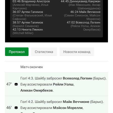
03:46
Владимир Алистров
44:45
Динмухамед Каиржан
(
Алексей Марченко
,
Илья
(
Иан Маккошен
,
Ансар
Карпухин
)
Шайхмедденов
)
36:07
Артем Галимов
46:24
Майк Веччионе
(
Степан Фальковский
,
Илья
(
Семен Симонов
,
Мэйсон
Сафонов
)
Морелли
)
38:57
Артем Галимов
47:02
Всеволод Логвин
(
Кирилл Семенов
)
(
Рейли Уолш
,
Алихан
42:13
Никита Лямкин
Омирбеков
)
(
Mitchell Miller
)
Протокол
Статистика
Новости команд
Матч окончен
Гол! 4:3. Шайбу забросил
Всеволод Логвин
(
Барыс
).
47‎’‎
Ему ассистировали
Рейли Уолш
,
Алихан Омирбеков
.
Гол! 4:2. Шайбу забросил
Майк Веччионе
(
Барыс
).
46‎’‎
Ему ассистировали
Мэйсон Морелли
,