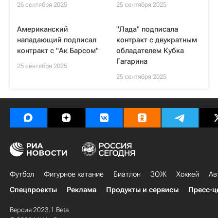
26 сентября 2025
25 сентября 2025
Американский
"Лада" подписала
нападающий подписал
контракт с двукратным
контракт с "Ак Барсом"
обладателем Кубка
Гагарина
25 сентября 2025
25 сентября 2025
Футбол
Фигурное катание
Биатлон
ЗОЖ
Хоккей
Ав
Спецпроекты
Реклама
Продукты и сервисы
Пресс-ц
Версия 2023.1 Beta