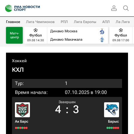
Главное
Лига Чемпионов
РПЛ
Лига Европы
АПЛ
Ла Лига
Динамо Москва
Матч-
Футбол
Футбол
центр
Динамо Махачкала
09.08 14:30
09.08 17:00
Хоккей
КХЛ
Тур:
1
Время начала:
07.10.2025 в 19:00
Завершен
4
:
3
Ак Барс
Барыс