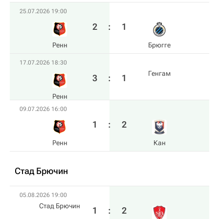
25.07.2026 19:00
2
:
1
Ренн
Брюгге
17.07.2026 18:30
Генгам
3
:
1
Ренн
09.07.2026 16:00
1
:
2
Ренн
Кан
Стад Брючин
05.08.2026 19:00
Стад Брючин
1
:
2