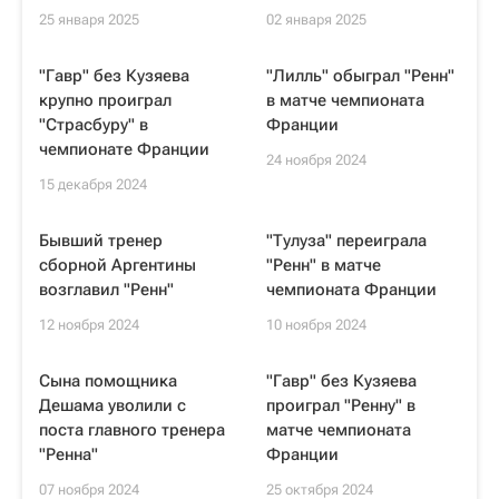
25 января 2025
02 января 2025
"Гавр" без Кузяева
"Лилль" обыграл "Ренн"
крупно проиграл
в матче чемпионата
"Страсбуру" в
Франции
чемпионате Франции
24 ноября 2024
15 декабря 2024
Бывший тренер
"Тулуза" переиграла
сборной Аргентины
"Ренн" в матче
возглавил "Ренн"
чемпионата Франции
12 ноября 2024
10 ноября 2024
Сына помощника
"Гавр" без Кузяева
Дешама уволили с
проиграл "Ренну" в
поста главного тренера
матче чемпионата
"Ренна"
Франции
07 ноября 2024
25 октября 2024