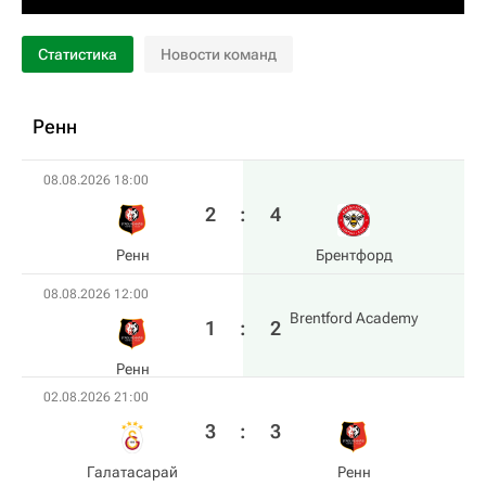
Статистика
Новости команд
Ренн
08.08.2026 18:00
2
:
4
Ренн
Брентфорд
08.08.2026 12:00
Brentford Academy
1
:
2
Ренн
02.08.2026 21:00
3
:
3
Галатасарай
Ренн