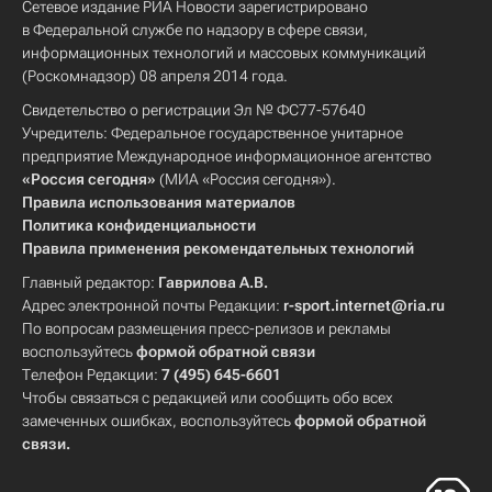
Сетевое издание РИА Новости зарегистрировано
в Федеральной службе по надзору в сфере связи,
информационных технологий и массовых коммуникаций
(Роскомнадзор) 08 апреля 2014 года.
Свидетельство о регистрации Эл № ФС77-57640
Учредитель: Федеральное государственное унитарное
предприятие Международное информационное агентство
«Россия сегодня»
(МИА «Россия сегодня»).
Правила использования материалов
Политика конфиденциальности
Правила применения рекомендательных технологий
Главный редактор:
Гаврилова А.В.
Адрес электронной почты Редакции:
r-sport.internet@ria.ru
По вопросам размещения пресс-релизов и рекламы
воспользуйтесь
формой обратной связи
Телефон Редакции:
7 (495) 645-6601
Чтобы связаться с редакцией или сообщить обо всех
замеченных ошибках, воспользуйтесь
формой обратной
связи
.