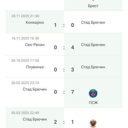
Брест
28.11.2025 21:30
Kонкарно
Стад Брючин
1
:
0
16.11.2025 16:30
Сен-Ренан
Стад Брючин
0
:
4
26.10.2025 17:00
Плувинье
Стад Брючин
0
:
3
26.02.2025 23:10
Стад Брючин
0
:
7
ПСЖ
05.02.2025 22:45
Стад Брючин
2
:
1