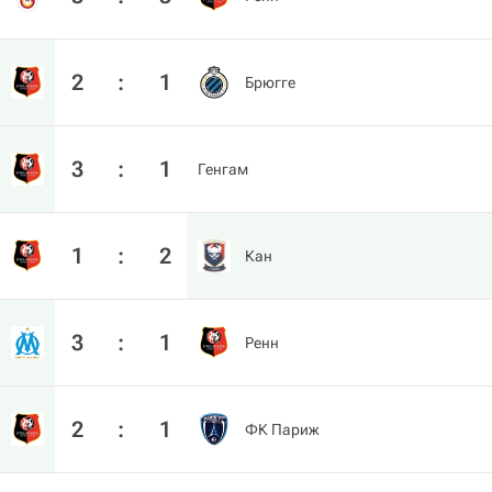
2
:
1
Брюгге
3
:
1
Генгам
1
:
2
Кан
3
:
1
Ренн
2
:
1
ФК Париж