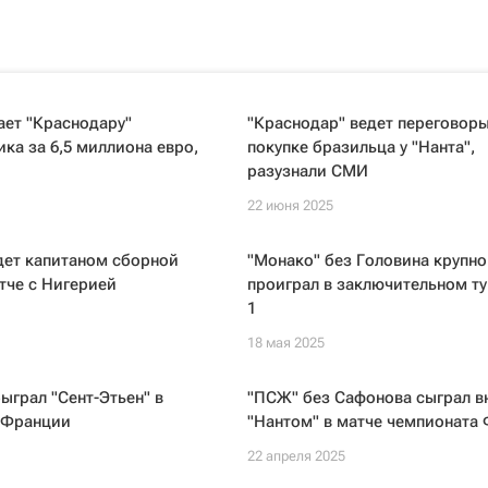
ает "Краснодару"
"Краснодар" ведет переговоры
ка за 6,5 миллиона евро,
покупке бразильца у "Нанта",
разузнали СМИ
22 июня 2025
дет капитаном сборной
"Монако" без Головина крупно
тче с Нигерией
проиграл в заключительном ту
1
18 мая 2025
ыграл "Сент-Этьен" в
"ПСЖ" без Сафонова сыграл в
 Франции
"Нантом" в матче чемпионата
22 апреля 2025