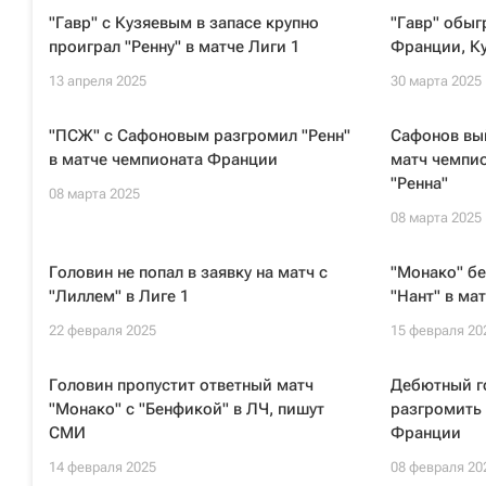
"Гавр" с Кузяевым в запасе крупно
"Гавр" обыг
проиграл "Ренну" в матче Лиги 1
Франции, Ку
13 апреля 2025
30 марта 2025
"ПСЖ" с Сафоновым разгромил "Ренн"
Сафонов вый
в матче чемпионата Франции
матч чемпи
"Ренна"
08 марта 2025
08 марта 2025
Головин не попал в заявку на матч с
"Монако" бе
"Лиллем" в Лиге 1
"Нант" в ма
22 февраля 2025
15 февраля 20
Головин пропустит ответный матч
Дебютный г
"Монако" с "Бенфикой" в ЛЧ, пишут
разгромить 
СМИ
Франции
14 февраля 2025
08 февраля 20