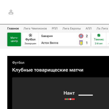
Главное
Лига Чемпионов
РПЛ
Лига Европы
АПЛ
Ла Лига
2
Бавария
Матч-
Футбол
Теннис
центр
1
Астон Вилла
Завершен
2-й сет
Футбол
Клубные товарищеские матчи
Нант