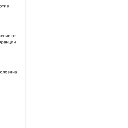
отив
жение от
 Франции
Головина