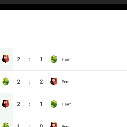
2
:
1
Нант
2
:
2
Ренн
2
:
1
Нант
1
:
0
Ренн