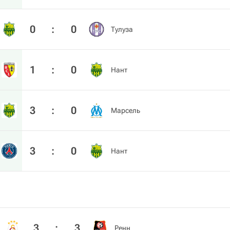
0
:
0
Тулуза
1
:
0
Нант
3
:
0
Марсель
3
:
0
Нант
3
:
3
Ренн