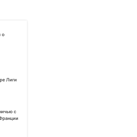
 о
ре Лиги
ничью с
 Франции