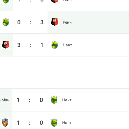
0
:
3
Ренн
3
:
1
Нант
1
:
0
е Ман
Нант
1
:
0
Нант