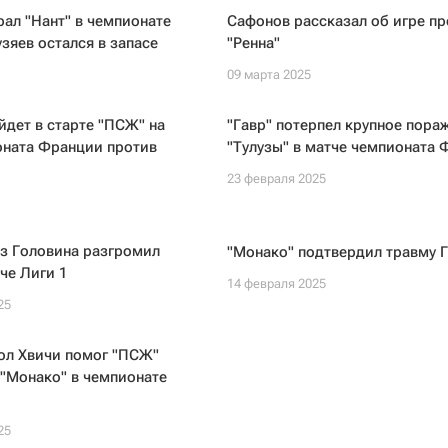
рал "Нант" в чемпионате
Сафонов рассказал об игре пр
зяев остался в запасе
"Ренна"
09 марта 2025
дет в старте "ПСЖ" на
"Гавр" потерпел крупное пора
оната Франции против
"Тулузы" в матче чемпионата
23 февраля 2025
з Головина разгромил
"Монако" подтвердил травму 
тче Лиги 1
14 февраля 2025
25
ол Хвичи помог "ПСЖ"
"Монако" в чемпионате
25