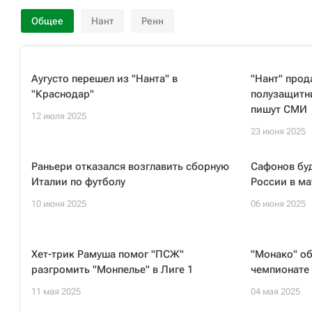
Общее
Нант
Ренн
Аугусто перешел из "Нанта" в
"Нант" прод
"Краснодар"
полузащитни
пишут СМИ
12 июля 2025
23 июня 2025
Раньери отказался возглавить сборную
Сафонов бу
Италии по футболу
России в ма
10 июня 2025
06 июня 2025
Хет-трик Рамуша помог "ПСЖ"
"Монако" об
разгромить "Монпелье" в Лиге 1
чемпионате
11 мая 2025
04 мая 2025