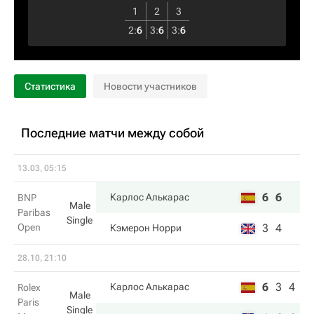
1
2
3
2
:
6
3
:
6
3
:
6
Статистика
Новости участников
Последние матчи между собой
13.03, 05:15
6
6
Карлос Алькарас
BNP
Male
Paribas
Single
Open
3
4
Кэмерон Норри
28.10, 21:10
6
3
4
Карлос Алькарас
Rolex
Male
Paris
Single