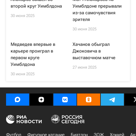
второй круг Уимблдона
Уимблдоне прерывали
из-за самочувствия
30 июня 2025
зрителя
30 июня 2025
Медведев впервые в
Хачанов обыграл
карьере проиграл в
Джоковича в
первом круге
выставочном матче
Уимблдона
27 июня 2025
30 июня 2025
Футбол
Фигурное катание
Биатлон
ЗОЖ
Хоккей
Ав