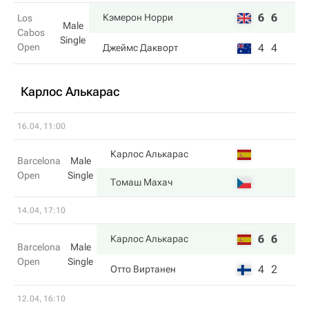
6
6
Кэмерон Норри
Los
Male
Cabos
Single
Open
4
4
Джеймс Дакворт
Карлос Алькарас
16.04, 11:00
Карлос Алькарас
Barcelona
Male
Open
Single
Томаш Махач
14.04, 17:10
6
6
Карлос Алькарас
Barcelona
Male
Open
Single
4
2
Отто Виртанен
12.04, 16:10