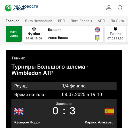
Главное
Лига Чемпионов
РПЛ
Лига Европы
АПЛ
Ла Лига
Бавария
Матч-
Футбол
Теннис
центр
Астон Вилла
07.08 15:00
07.08 18:00
Теннис
Турниры Большого шлема
-
Wimbledon ATP
Раунд:
1/4 финала
Время начала:
08.07.2025 в 19:10
Завершен
0
:
3
Кэмерон Норри
Карлос Алькарас