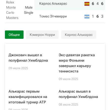
Rolex
6
4
6
Карлос Алькарас
Monte
Male
Carlo
Single
1
6
3
Томас Этчеверри
Masters
Общее
Кэмерон Норри
Карлос Алькарас
Джокович вышел в
Экс-девятая ракетка
полуфинал Уимблдона
мира Фоньини
завершил карьеру
09 июля 2025
теннисиста
09 июля 2025
Алькарас первым
Алькарас вышел в
квалифицировался на
полуфинал Уимблдона
итоговый турнир ATP
08 июля 2025
08 июля 2025