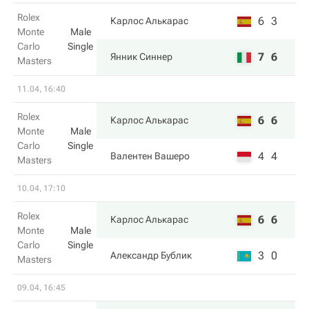
Rolex
6
3
Карлос Алькарас
Monte
Male
Carlo
Single
7
6
Янник Синнер
Masters
11.04, 16:40
Rolex
6
6
Карлос Алькарас
Monte
Male
Carlo
Single
4
4
Валентен Вашеро
Masters
10.04, 17:10
Rolex
6
6
Карлос Алькарас
Monte
Male
Carlo
Single
3
0
Александр Бублик
Masters
09.04, 16:45