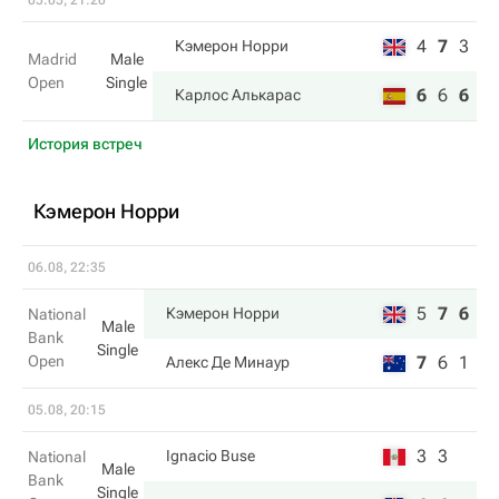
05.05, 21:20
4
7
3
Кэмерон Норри
Madrid
Male
Open
Single
6
6
6
Карлос Алькарас
История встреч
Кэмерон Норри
06.08, 22:35
5
7
6
Кэмерон Норри
National
Male
Bank
Single
Open
7
6
1
Алекс Де Минаур
05.08, 20:15
3
3
Ignacio Buse
National
Male
Bank
Single