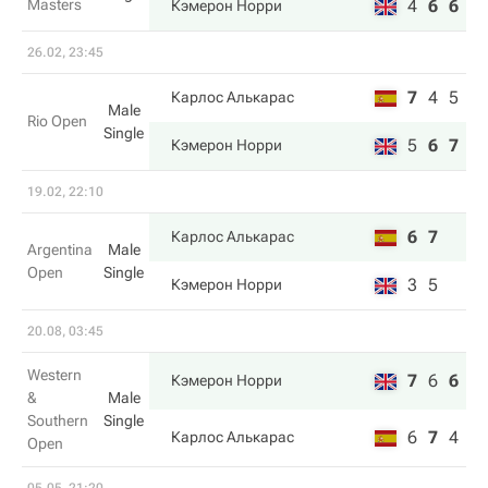
Masters
4
6
6
Кэмерон Норри
26.02, 23:45
7
4
5
Карлос Алькарас
Male
Rio Open
Single
5
6
7
Кэмерон Норри
19.02, 22:10
6
7
Карлос Алькарас
Argentina
Male
Open
Single
3
5
Кэмерон Норри
20.08, 03:45
Western
7
6
6
Кэмерон Норри
&
Male
Southern
Single
6
7
4
Карлос Алькарас
Open