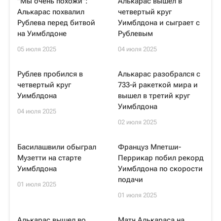
"Мы очень похожи":
Алькарас вышел в
Алькарас похвалил
четвертый круг
Рублева перед битвой
Уимблдона и сыграет с
на Уимблдоне
Рублевым
05 июля 2025
04 июля 2025
Рублев пробился в
Алькарас разобрался с
четвертый круг
733-й ракеткой мира и
Уимблдона
вышел в третий круг
Уимблдона
04 июля 2025
02 июля 2025
Басилашвили обыграл
Француз Мпетши-
Музетти на старте
Перрикар побил рекорд
Уимблдона
Уимблдона по скорости
подачи
01 июля 2025
01 июля 2025
Алькарас вышел во
Матч Алькараса на