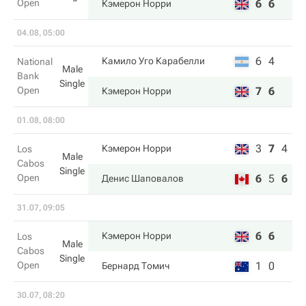
Open
6
6
Кэмерон Норри
04.08, 05:00
6
4
Камило Уго Карабелли
National
Male
Bank
Single
Open
7
6
Кэмерон Норри
01.08, 08:00
3
7
4
Кэмерон Норри
Los
Male
Cabos
Single
Open
6
5
6
Денис Шаповалов
31.07, 09:05
6
6
Кэмерон Норри
Los
Male
Cabos
Single
Open
1
0
Бернард Томич
30.07, 08:20