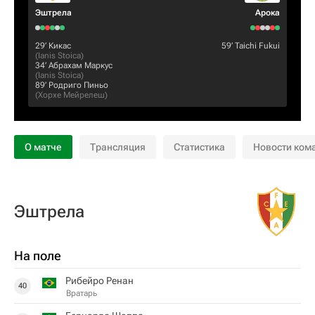
Эштрела
Арока
29‎’‎
Кикас
59‎’‎
Taichi Fukui
(
Ianis Stoica
)
34‎’‎
Абрахам Маркус
(
Ianis Stoica
)
89‎’‎
Родриго Пиньо
(
Хорхе Мейрелеш
)
О матче
Трансляция
Статистика
Новости ком
Эштрела
На поле
Рибейро Ренан
40
Вратарь