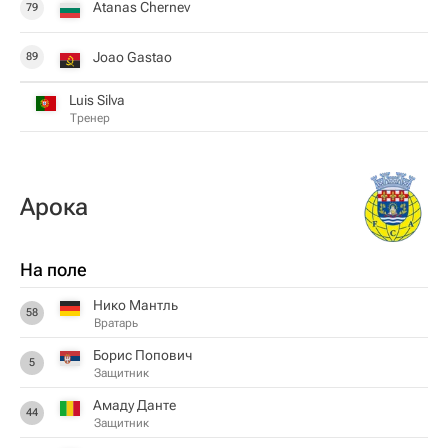
Atanas Chernev
79
Joao Gastao
89
Luis Silva
Тренер
Арока
На поле
Нико Мантль
58
Вратарь
Борис Попович
5
Защитник
Амаду Данте
44
Защитник