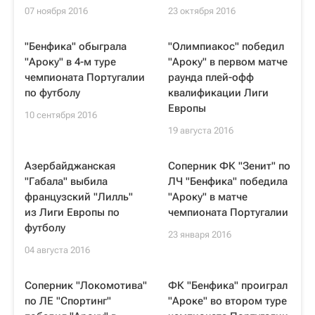
07 ноября 2016
23 октября 2016
"Бенфика" обыграла
"Олимпиакос" победил
"Ароку" в 4-м туре
"Ароку" в первом матче
чемпионата Португалии
раунда плей-офф
по футболу
квалификации Лиги
Европы
10 сентября 2016
19 августа 2016
Азербайджанская
Соперник ФК "Зенит" по
"Габала" выбила
ЛЧ "Бенфика" победила
французский "Лилль"
"Ароку" в матче
из Лиги Европы по
чемпионата Португалии
футболу
23 января 2016
04 августа 2016
Соперник "Локомотива"
ФК "Бенфика" проиграл
по ЛЕ "Спортинг"
"Ароке" во втором туре