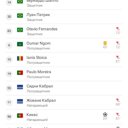
Бернардо Шаппо
14
Защитник
Луан Патрик
30
Защитник
Otavio Fernandes
83
72‎’‎
Защитник
Oumar Ngom
6
45‎’‎
72‎’‎
Полузащитник
Ianis Stoica
10
81‎’‎
Полузащитник
Paulo Moreira
19
Полузащитник
Сидни Кабрал
55
Полузащитник
Жоване Кабрал
11
68‎’‎
Нападающий
Кикас
98
29‎’‎
81‎’‎
Нападающий