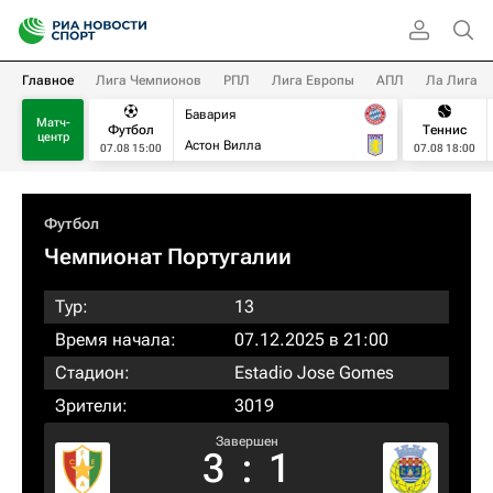
Главное
Лига Чемпионов
РПЛ
Лига Европы
АПЛ
Ла Лига
Бавария
Матч-
Футбол
Теннис
центр
Астон Вилла
07.08 15:00
07.08 18:00
Футбол
Чемпионат Португалии
Тур:
13
Время начала:
07.12.2025 в 21:00
Стадион:
Estadio Jose Gomes
Зрители:
3019
Завершен
3
:
1