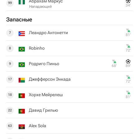
Абрахам Маркус
99
34‎’‎
Нападающий
Запасные
Леандро Антонетти
7
81‎’‎
Robinho
8
72‎’‎
Родриго Пиньо
9
68‎’‎
89‎’‎
Джефферсон Энкада
17
72‎’‎
Хорхе Мейрелеш
18
81‎’‎
Давид Грилью
22
Alex Sola
63