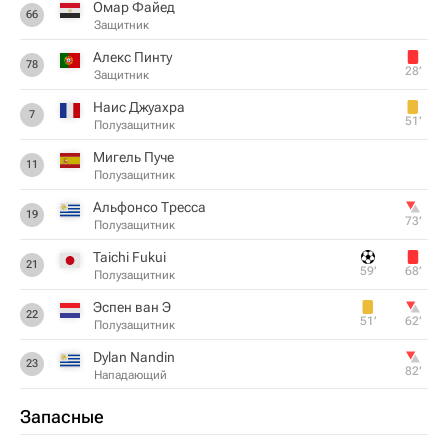
Омар Файед
66
Защитник
Алекс Пинту
78
28‎’‎
Защитник
Наис Джуахра
7
51‎’‎
Полузащитник
Мигель Пуче
11
Полузащитник
Альфонсо Тресса
19
73‎’‎
Полузащитник
Taichi Fukui
21
59‎’‎
68‎’‎
Полузащитник
Эспен ван Э
22
51‎’‎
62‎’‎
Полузащитник
Dylan Nandin
23
82‎’‎
Нападающий
Запасные