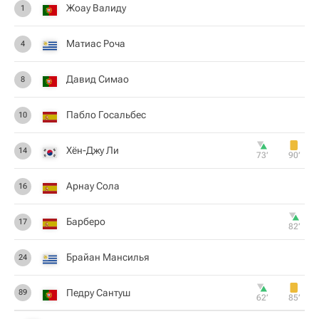
Жоау Валиду
1
Матиас Роча
4
Давид Симао
8
Пабло Госальбес
10
Хён-Джу Ли
14
73‎’‎
90‎’‎
Арнау Сола
16
Барберо
17
82‎’‎
Брайан Мансилья
24
Педру Сантуш
89
62‎’‎
85‎’‎