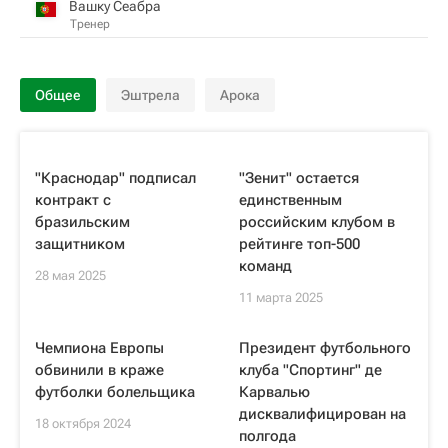
Вашку Сеабра
Тренер
Общее
Эштрела
Арока
"Краснодар" подписал
"Зенит" остается
контракт с
единственным
бразильским
российским клубом в
защитником
рейтинге топ-500
команд
28 мая 2025
11 марта 2025
Чемпиона Европы
Президент футбольного
обвинили в краже
клуба "Спортинг" де
футболки болельщика
Карвалью
дисквалифицирован на
18 октября 2024
полгода