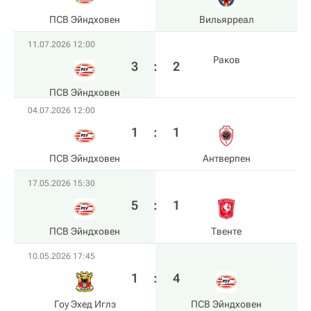
ПСВ Эйндховен
Вильярреал
11.07.2026 12:00
Раков
3
:
2
ПСВ Эйндховен
04.07.2026 12:00
1
:
1
ПСВ Эйндховен
Антверпен
17.05.2026 15:30
5
:
1
ПСВ Эйндховен
Твенте
10.05.2026 17:45
1
:
4
Гоу Эхед Иглз
ПСВ Эйндховен