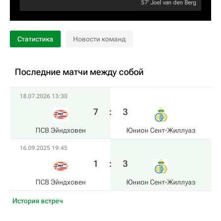
57‎’‎
Joel van den Berg
Статистика
Новости команд
Последние матчи между собой
18.07.2026 13:30
7
:
3
ПСВ Эйндховен
Юнион Сент-Жиллуаз
16.09.2025 19:45
1
:
3
ПСВ Эйндховен
Юнион Сент-Жиллуаз
История встреч