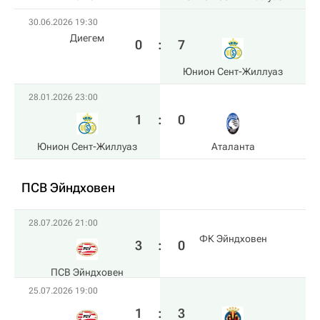
30.06.2026 19:30
Диегем
0
:
7
Юнион Сент-Жиллуаз
28.01.2026 23:00
1
:
0
Юнион Сент-Жиллуаз
Аталанта
ПСВ Эйндховен
28.07.2026 21:00
ФК Эйндховен
3
:
0
ПСВ Эйндховен
25.07.2026 19:00
1
:
3