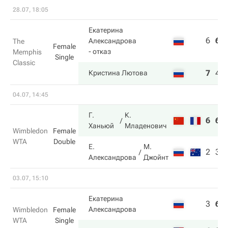
28.07, 18:05
Екатерина
6
6
Александрова
The
Female
- отказ
Memphis
Single
Classic
7
4
Кристина Лютова
04.07, 14:45
Г.
К.
6
6
Ханьюй
Младенович
Wimbledon
Female
WTA
Double
Е.
М.
2
3
Александрова
Джойнт
03.07, 15:10
Екатерина
3
6
Александрова
Wimbledon
Female
WTA
Single