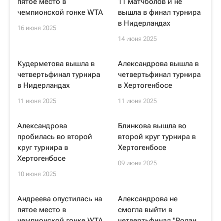
пятое место в
11 матчболов и не
чемпионской гонке WTA
вышла в финал турнира
в Нидерландах
16 июня 2025
14 июня 2025
Кудерметова вышла в
Александрова вышла в
четвертьфинал турнира
четвертьфинал турнира
в Нидерландах
в Хертогенбосе
11 июня 2025
11 июня 2025
Александрова
Блинкова вышла во
пробилась во второй
второй круг турнира в
круг турнира в
Хертогенбосе
Хертогенбосе
09 июня 2025
10 июня 2025
Андреева опустилась на
Александрова не
пятое место в
смогла выйти в
чемпионской гонке WTA
четвертьфинал "Ролан