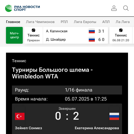
Главное
Лига Чемпионов
РПЛ
Лига Европы
АПЛ
Ла Лига
3
1
А. Калинская
Матч-
Теннис
Теннис
центр
6
0
Д. Шнайдер
Прерван
06.08 21:20
Теннис
Турниры Большого шлема
-
Wimbledon WTA
Раунд:
1/16 финала
Время начала:
05.07.2025 в 17:25
Завершен
0
:
2
Зейнеп Сонмез
Екатерина Александрова