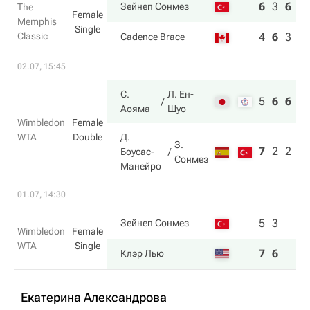
6
3
6
Зейнеп Сонмез
The
Female
Memphis
Single
Classic
4
6
3
Cadence Brace
02.07, 15:45
С.
Л. Ен-
5
6
6
Аояма
Шуо
Wimbledon
Female
WTA
Double
Д.
З.
7
2
2
Боусас-
Сонмез
Манейро
01.07, 14:30
5
3
Зейнеп Сонмез
Wimbledon
Female
WTA
Single
7
6
Клэр Лью
Екатерина Александрова