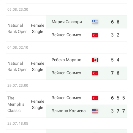
05.08, 23:30
6
6
Мария Саккари
National
Female
Bank Open
Single
3
2
Зейнеп Сонмез
04.08, 02:10
5
4
Ребека Марино
National
Female
Bank Open
Single
7
6
Зейнеп Сонмез
29.07, 23:00
6
5
5
Зейнеп Сонмез
The
Female
Memphis
Single
Classic
3
7
7
Эльвина Калиева
28.07, 18:05