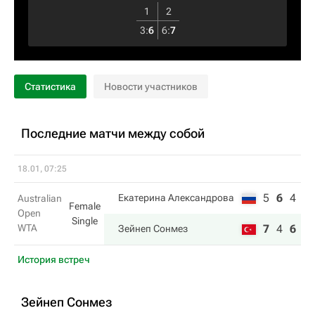
1
2
3
:
6
6
:
7
Статистика
Новости участников
Последние матчи между собой
18.01, 07:25
5
6
4
Екатерина Александрова
Australian
Female
Open
Single
WTA
7
4
6
Зейнеп Сонмез
История встреч
Зейнеп Сонмез