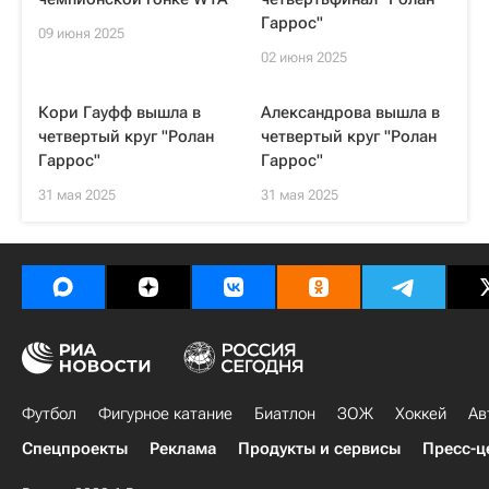
Гаррос"
09 июня 2025
02 июня 2025
Кори Гауфф вышла в
Александрова вышла в
четвертый круг "Ролан
четвертый круг "Ролан
Гаррос"
Гаррос"
31 мая 2025
31 мая 2025
Футбол
Фигурное катание
Биатлон
ЗОЖ
Хоккей
Ав
Спецпроекты
Реклама
Продукты и сервисы
Пресс-ц