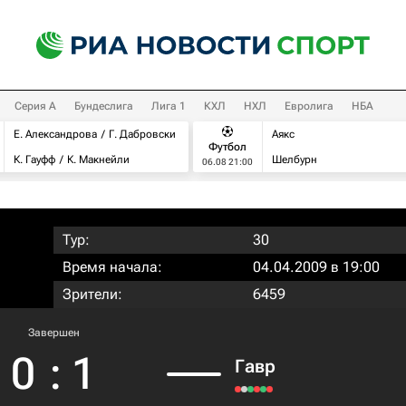
Серия А
Бундеслига
Лига 1
КХЛ
НХЛ
Евролига
НБА
Е. Александрова
Г. Дабровски
Аякс
Футбол
К. Гауфф
К. Макнейли
Шелбурн
06.08 21:00
Тур:
30
Время начала:
04.04.2009 в 19:00
Зрители:
6459
Завершен
0
:
1
Гавр