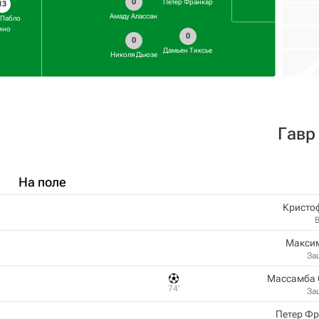
0
Петер Франкар
13
Амаду Алассан
 Пабло
ино
0
0
Дамьен Тиксье
Николя Дьюзе
Гавр
На поле
Кристо
Максим
За
Массамба 
74‎’‎
За
Петер Ф