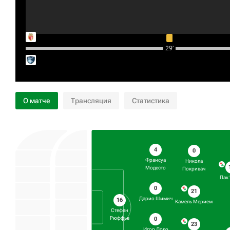
29‎’‎
О матче
Трансляция
Статистика
4
0
Франсуа
Никола
Модесто
Покривач
Пак
0
21
Дарио Шимич
16
Камель Мерием
Стефан
Рюффье
0
23
Игор Лоло