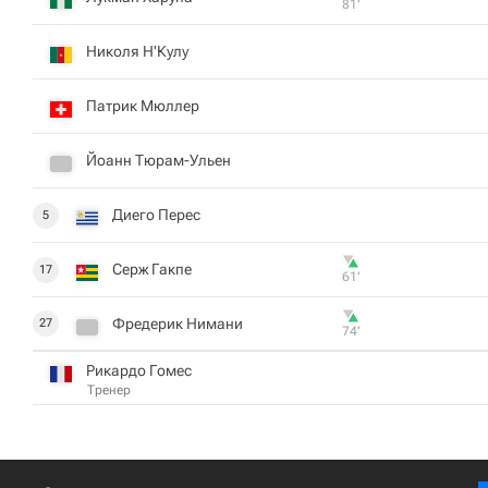
81‎’‎
Николя Н'Кулу
Патрик Мюллер
Йоанн Тюрам-Ульен
Диего Перес
5
Серж Гакпе
17
61‎’‎
Фредерик Нимани
27
74‎’‎
Рикардо Гомес
Тренер