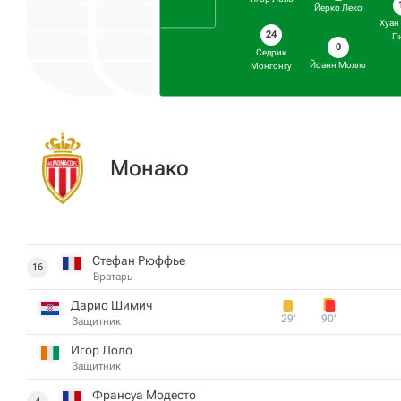
Йерко Леко
Хуан
24
П
0
Седрик
Йоанн Молло
Монгонгу
Монако
Стефан Рюффье
16
Вратарь
Дарио Шимич
29‎’‎
90‎’‎
Защитник
Игор Лоло
Защитник
Франсуа Модесто