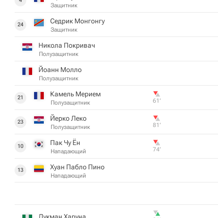
4
Защитник
Седрик Монгонгу
24
Защитник
Никола Покривач
Полузащитник
Йоанн Молло
Полузащитник
Камель Мерием
21
61‎’‎
Полузащитник
Йерко Леко
23
81‎’‎
Полузащитник
Пак Чу Ён
10
74‎’‎
Нападающий
Хуан Пабло Пино
13
Нападающий
Лукман Харуна