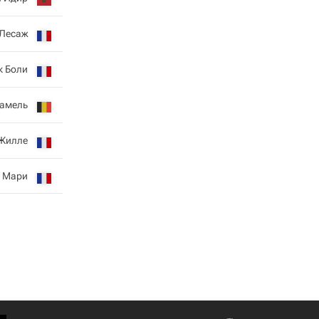
Лесаж
к Боли
Хамель
Жилле
 Мари