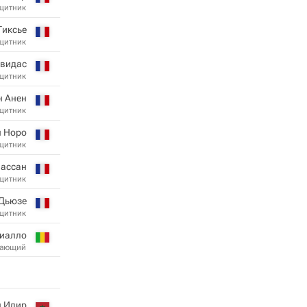
щитник
Тиксье
щитник
авидас
щитник
н Анен
щитник
н Норо
щитник
лассан
щитник
Дьюзе
щитник
иалло
дающий
н Идир