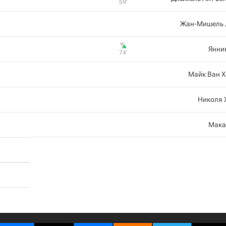
59‎’‎
Жан-Мишель 
Янни
74‎’‎
Майк Ван 
Николя 
Мака