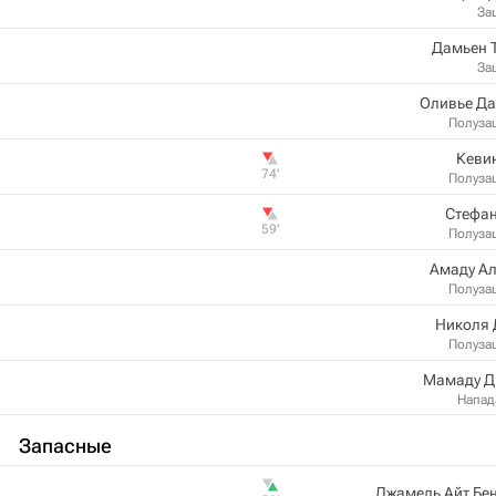
За
Дамьен 
За
Оливье Д
Полуза
Кеви
74‎’‎
Полуза
Стефа
59‎’‎
Полуза
Амаду А
Полуза
Николя 
Полуза
Мамаду Д
Напа
Запасные
Джамель Айт Бе