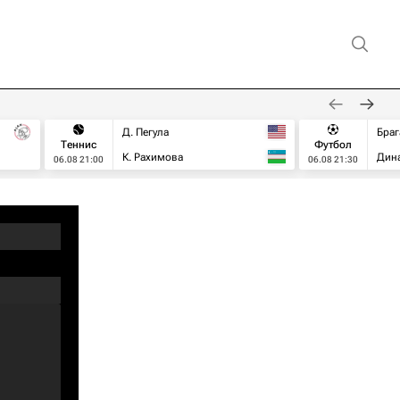
Д. Пегула
Браг
Теннис
Футбол
К. Рахимова
Дин
06.08 21:00
06.08 21:30