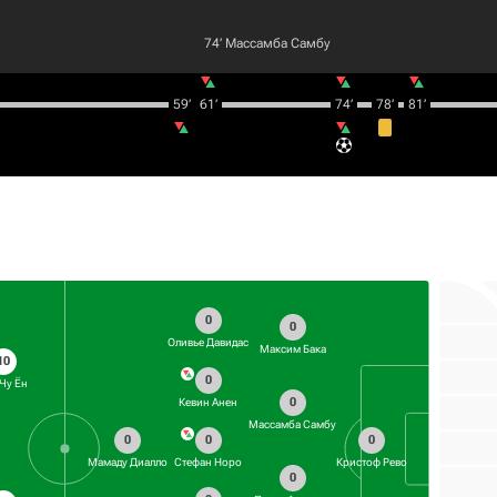
74‎’‎
Массамба Самбу
59‎’‎
61‎’‎
74‎’‎
78‎’‎
81‎’‎
0
0
Оливье Давидас
Максим Бака
10
0
 Чу Ён
0
Кевин Анен
Массамба Самбу
0
0
0
Стефан Норо
Мамаду Диалло
Кристоф Рево
0