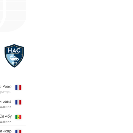
ф Рево
Вратарь
 Бака
щитник
Самбу
щитник
ранкар