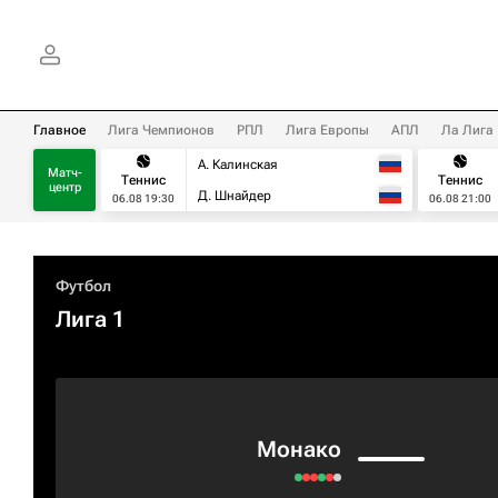
Главное
Лига Чемпионов
РПЛ
Лига Европы
АПЛ
Ла Лига
А. Калинская
Матч-
Теннис
Теннис
центр
Д. Шнайдер
06.08 19:30
06.08 21:00
Футбол
Лига 1
Монако