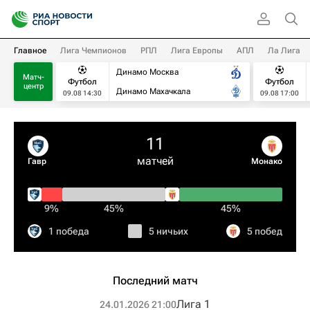
Главное
Лига Чемпионов
РПЛ
Лига Европы
АПЛ
Ла Лига
Динамо Москва
Матч-
Футбол
Футбол
центр
Динамо Махачкала
09.08 14:30
09.08 17:00
11
матчей
Гавр
Монако
9%
45%
45%
1 победа
5 ничьих
5 побед
Последний матч
Лига 1
24.01.2026 21:00