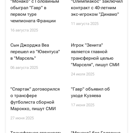
"Монако" с Головиным
"Олимпиакос" заключил
обыграл "Гавр" в
контракт с 40-летним
первом туре
экс-игроком "Динамо"
чемпионата Франции
11 августа 2025
16 августа 2025
Сын Джорджа Веа
Игрок "Зенита"
перешел из "Ювентуса"
является главной
в "Марсель"
трансферной целью
"Марселя", пишут СМИ
06 августа 2025
24 июля 2025
"Спартак" договорился
"Гавр" объявил об
о трансфере
уходе Кузяева
футболиста сборной
17 июня 2025
Марокко, пишут СМИ
27 июня 2025