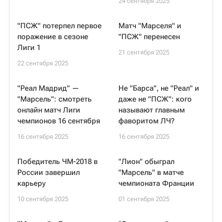
24 сентября 2025
"ПСЖ" потерпел первое
Матч "Марселя" и
поражение в сезоне
"ПСЖ" перенесен
Лиги 1
21 сентября 2025
22 сентября 2025
"Реал Мадрид" —
Не "Барса", не "Реал" и
"Марсель": смотреть
даже не "ПСЖ": кого
онлайн матч Лиги
называют главным
чемпионов 16 сентября
фаворитом ЛЧ?
16 сентября 2025
16 сентября 2025
Победитель ЧМ-2018 в
"Лион" обыграл
России завершил
"Марсель" в матче
карьеру
чемпионата Франции
10 сентября 2025
01 сентября 2025