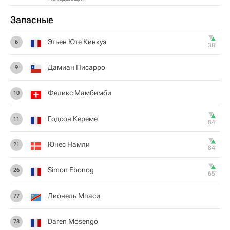
Запасные
Этьен Юте Кинкуэ
6
38‎’‎
Дамиан Писарро
9
Феликс Мамбимби
10
Годсон Кереме
11
84‎’‎
Юнес Намли
21
84‎’‎
Simon Ebonog
26
65‎’‎
Лионель Мпаси
77
Daren Mosengo
78