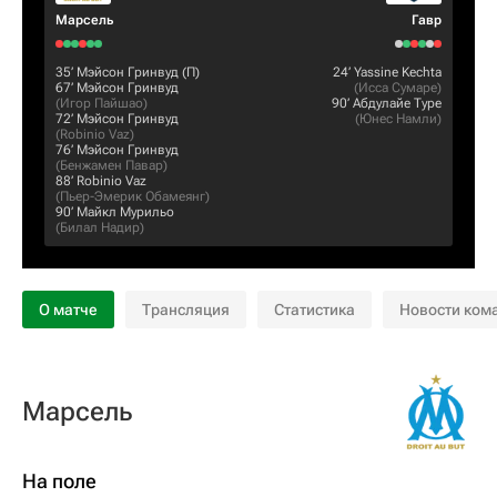
Марсель
Гавр
35‎’‎
Мэйсон Гринвуд
(П)
24‎’‎
Yassine Kechta
67‎’‎
Мэйсон Гринвуд
(
Исса Сумаре
)
(
Игор Пайшао
)
90‎’‎
Абдулайе Туре
72‎’‎
Мэйсон Гринвуд
(
Юнес Намли
)
(
Robinio Vaz
)
76‎’‎
Мэйсон Гринвуд
(
Бенжамен Павар
)
88‎’‎
Robinio Vaz
(
Пьер-Эмерик Обамеянг
)
90‎’‎
Майкл Мурильо
(
Билал Надир
)
О матче
Трансляция
Статистика
Новости ком
Марсель
На поле