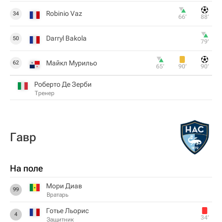
Robinio Vaz
34
66‎’‎
88‎’‎
Darryl Bakola
50
79‎’‎
Майкл Мурильо
62
65‎’‎
90‎’‎
90‎’‎
Роберто Де Зерби
Тренер
Гавр
На поле
Мори Диав
99
Вратарь
Готье Льорис
4
34‎’‎
Защитник