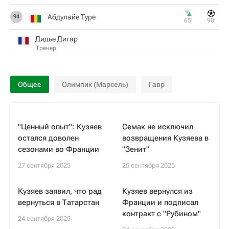
Абдулайе Туре
94
65‎’‎
90‎’‎
Дидье Дигар
Тренер
Общее
Олимпик (Марсель)
Гавр
"Ценный опыт": Кузяев
Семак не исключил
остался доволен
возвращения Кузяева в
сезонами во Франции
"Зенит"
27 сентября 2025
25 сентября 2025
Кузяев заявил, что рад
Кузяев вернулся из
вернуться в Татарстан
Франции и подписал
контракт с "Рубином"
24 сентября 2025