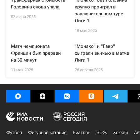
Трансферная стоимость
"Монако" без Головина
Головина снова упала
крупно проиграл в
заключительном туре
03 июня 2025
Лиги 1
18 мая 2025
Матч чемпионата
"Монако" и "Гавр"
Франции был прерван
сыграли вничью в матче
на 30 минут
Лиги 1
11 мая 2025
26 апреля 2025
Футбол
Фигурное катание
Биатлон
ЗОЖ
Хоккей
Ав