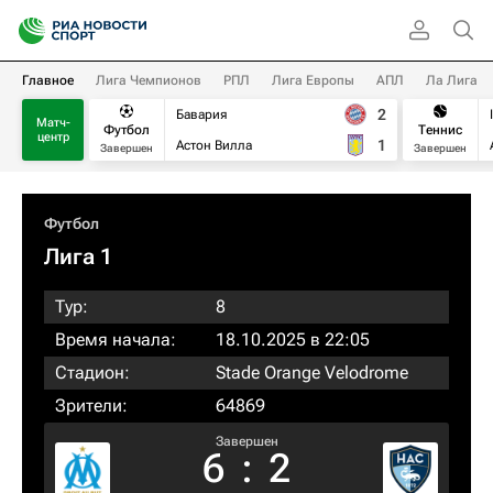
Главное
Лига Чемпионов
РПЛ
Лига Европы
АПЛ
Ла Лига
2
Бавария
Матч-
Футбол
Теннис
центр
1
Астон Вилла
Завершен
Завершен
Футбол
Лига 1
Тур:
8
Время начала:
18.10.2025 в 22:05
Стадион:
Stade Orange Velodrome
Зрители:
64869
Завершен
6
:
2