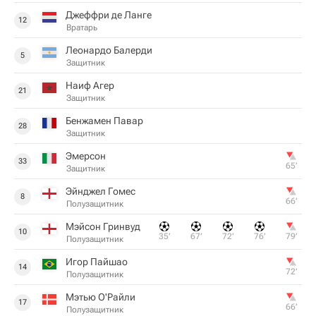
Джеффри де Ланге
12
Вратарь
Леонардо Балерди
5
Защитник
Наиф Агер
21
Защитник
Бенжамен Павар
28
Защитник
Эмерсон
33
65‎’‎
Защитник
Эйнджел Гомес
8
66‎’‎
Полузащитник
Мэйсон Гринвуд
10
35‎’‎
67‎’‎
72‎’‎
76‎’‎
79‎’‎
Полузащитник
Игор Пайшао
14
72‎’‎
Полузащитник
Мэтью О'Райли
17
66‎’‎
Полузащитник