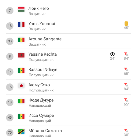
Лоик Него
7
Защитник
Yanis Zouaoui
18
45‎’‎
Защитник
Arouna Sangante
93
Защитник
Yassine Kechta
8
24‎’‎
84‎’‎
Полузащитник
Rassoul Ndiaye
14
65‎’‎
Полузащитник
Аюму Сэко
15
84‎’‎
Полузащитник
Фоде Дукуре
13
65‎’‎
Нападающий
Исса Сумаре
45
Нападающий
Мбвана Саматта
70
38‎’‎
Нападающий