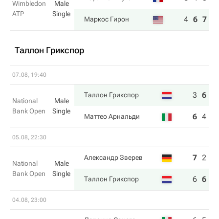
Wimbledon
Male
ATP
Single
4
6
7
6
Маркос Гирон
Таллон Грикспор
07.08, 19:40
3
6
6
Таллон Грикспор
National
Male
Bank Open
Single
6
4
3
Маттео Арнальди
05.08, 22:30
7
2
4
Александр Зверев
National
Male
Bank Open
Single
6
6
6
Таллон Грикспор
04.08, 23:00