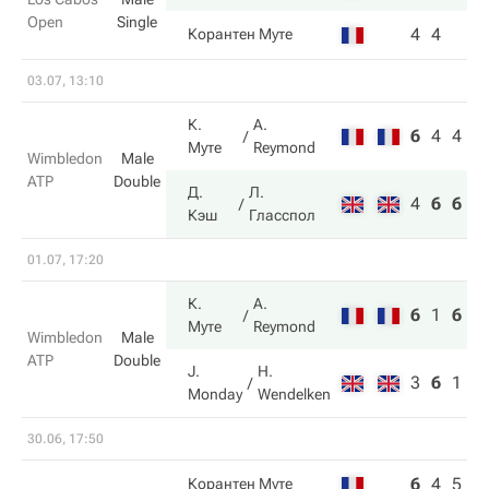
Open
Single
4
4
Корантен Муте
03.07, 13:10
К.
A.
6
4
4
Муте
Reymond
Wimbledon
Male
ATP
Double
Д.
Л.
4
6
6
Кэш
Гласспол
01.07, 17:20
К.
A.
6
1
6
Муте
Reymond
Wimbledon
Male
ATP
Double
J.
H.
3
6
1
Monday
Wendelken
30.06, 17:50
6
4
5
4
Корантен Муте