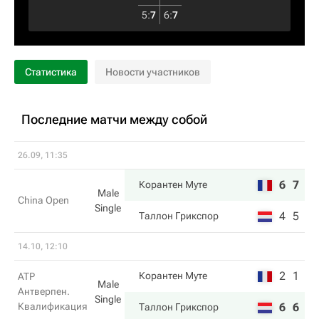
5
:
7
6
:
7
Статистика
Новости участников
Последние матчи между собой
26.09, 11:35
6
7
Корантен Муте
Male
China Open
Single
4
5
Таллон Грикспор
14.10, 12:10
2
1
Корантен Муте
ATP
Male
Антверпен.
Single
Квалификация
6
6
Таллон Грикспор