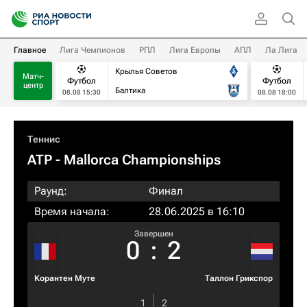
Главное
Лига Чемпионов
РПЛ
Лига Европы
АПЛ
Ла Лига
Крылья Советов
Матч-
Футбол
Футбол
центр
Балтика
08.08 15:30
08.08 18:00
Теннис
ATP
- Mallorca Championships
Раунд:
Финал
Время начала:
28.06.2025 в 16:10
Завершен
0
:
2
Корантен Муте
Таллон Грикспор
1
2