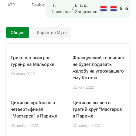
ATP
Double
Т.
Б. в. д.
6
6
Грикспор
Зандсхюлп
Общее
Корантен Муте
Грикспор выиграл
Французский теннисист
турнир на Мальорке
не будет подавать
жалобу на угрожавшего
28 июня 2025
ему Котова
02 мая 2025
Циципас пробился в
Циципас вышел в
четвертьфинал
третий круг "Мастерса"
"Мастерса" в Париже
в Париже
03 ноября 2022
02 ноября 2022