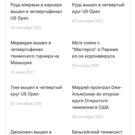
Рууд впервые в карьере
Рууд вышел в четвертый
вышел в четвертьфинал
круг US Open
US Open
03 сентября 2022
04 сентября 2022
Медведев вышел в
Муте сняли с
четвертьфинал
"Мастерса" в Париже
теннисного турнира на
из-за коронавируса
Мальорке
03 ноября 2020
22 июня 2021
Тим вышел в четвертый
Маррей проиграл Оже-
круг US Open
Альяссиму во втором
круге Открытого
06 сентября 2020
чемпионата США
04 сентября 2020
Джокович вышел в
Бельгийский теннисист