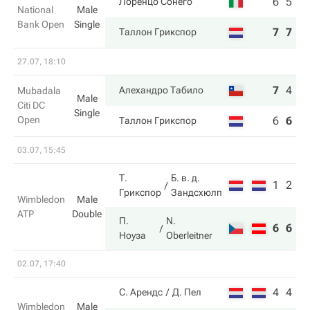
6
5
Лоренцо Сонего
National
Male
Bank Open
Single
7
7
Таллон Грикспор
27.07, 18:10
7
4
6
Алехандро Табило
Mubadala
Male
Citi DC
Single
Open
6
6
4
Таллон Грикспор
03.07, 15:45
Т.
Б. в. д.
1
2
Грикспор
Зандсхюлп
Wimbledon
Male
ATP
Double
П.
N.
6
6
Ноуза
Oberleitner
02.07, 17:40
4
4
С. Арендс
Д. Пел
Wimbledon
Male