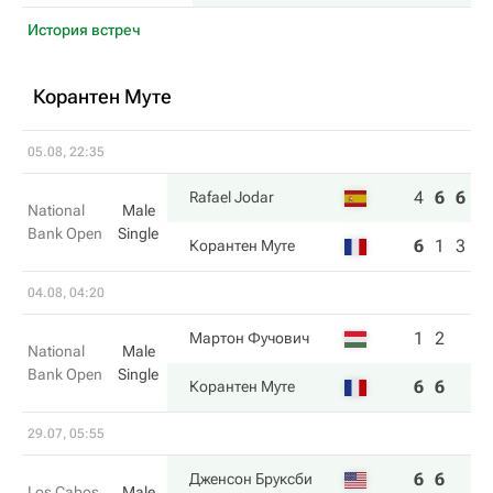
История встреч
Корантен Муте
05.08, 22:35
4
6
6
Rafael Jodar
National
Male
Bank Open
Single
6
1
3
Корантен Муте
04.08, 04:20
1
2
Мартон Фучович
National
Male
Bank Open
Single
6
6
Корантен Муте
29.07, 05:55
6
6
Дженсон Бруксби
Los Cabos
Male