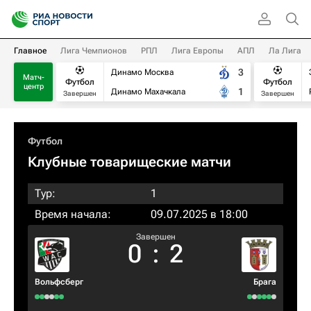
Главное
Лига Чемпионов
РПЛ
Лига Европы
АПЛ
Ла Лига
3
Динамо Москва
Матч-
Футбол
Футбол
центр
1
Динамо Махачкала
Завершен
Завершен
Футбол
Клубные товарищеские матчи
Тур:
1
Время начала:
09.07.2025 в 18:00
Завершен
0
:
2
Вольфсберг
Брага