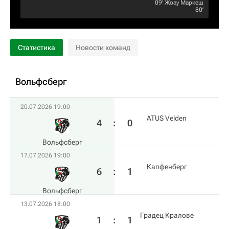
09‎’‎
Жоау Маркеш
80‎’‎
Статистика
Новости команд
Вольфсберг
20.07.2026 19:00
ATUS Velden
4
:
0
Вольфсберг
17.07.2026 19:00
Капфенберг
6
:
1
Вольфсберг
13.07.2026 18:00
Градец Кралове
1
:
1