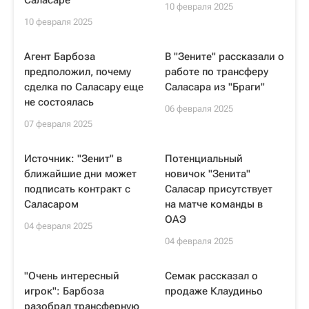
Саласаре
10 февраля 2025
10 февраля 2025
Агент Барбоза
В "Зените" рассказали о
предположил, почему
работе по трансферу
сделка по Саласару еще
Саласара из "Браги"
не состоялась
06 февраля 2025
07 февраля 2025
Источник: "Зенит" в
Потенциальный
ближайшие дни может
новичок "Зенита"
подписать контракт с
Саласар присутствует
Саласаром
на матче команды в
ОАЭ
04 февраля 2025
04 февраля 2025
"Очень интересный
Семак рассказал о
игрок": Барбоза
продаже Клаудиньо
разобрал трансферную