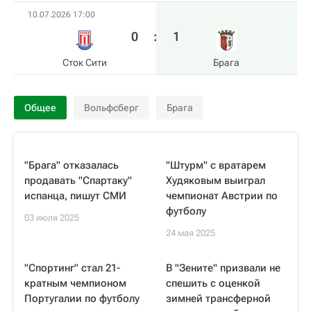
10.07.2026 17:00
0
:
1
Сток Сити
Брага
Общее
Вольфсберг
Брага
"Брага" отказалась
"Штурм" с вратарем
продавать "Спартаку"
Худяковым выиграл
испанца, пишут СМИ
чемпионат Австрии по
футболу
03 июля 2025
24 мая 2025
"Спортинг" стал 21-
В "Зените" призвали не
кратным чемпионом
спешить с оценкой
Португалии по футболу
зимней трансферной