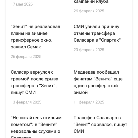
кампании клуба
17 мая 2025
26 февраля 2025
"Зенит" не реализовал
СМИ узнали причину
планы на зимнее
отмены трансфера
трансферное окно,
Саласара в "Спартак"
заявил Семак
20 февраля 2025
26 февраля 2025
Саласар вернулся с
Медведев пообещал
травмой после срыва
фанатам "Зенита" еще
трансфера в "Зенит",
один трансфер этой
пишут СМИ
зимой
13 февраля 2025
11 февраля 2025
"Не питайтесь птичьим
Трансфер Саласара в
пометом": в "Зените"
"Зенит" сорвался, пишут
недовольны слухами о
СМИ