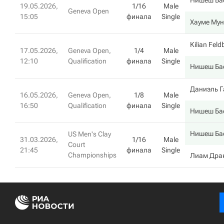
Нишеш Ба
19.05.2026,
1/16
Male
Geneva Open
15:05
финала
Single
Хауме Му
Kilian Fel
17.05.2026,
Geneva Open,
1/4
Male
12:10
Qualification
финала
Single
Нишеш Ба
Даниэль Г
16.05.2026,
Geneva Open,
1/8
Male
16:50
Qualification
финала
Single
Нишеш Ба
Нишеш Ба
US Men's Clay
31.03.2026,
1/16
Male
Court
21:45
финала
Single
Championships
Лиам Дра