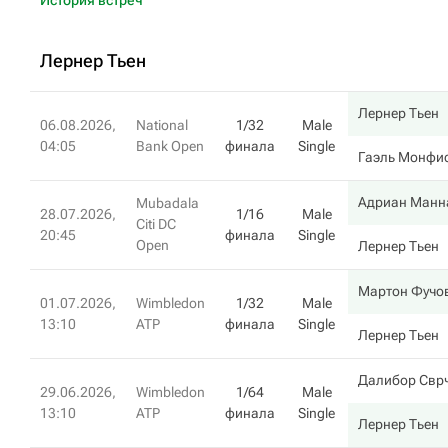
История встреч
Лернер Тьен
Лернер Тьен
06.08.2026,
National
1/32
Male
04:05
Bank Open
финала
Single
Гаэль Монфи
Адриан Манн
Mubadala
28.07.2026,
1/16
Male
Citi DC
20:45
финала
Single
Open
Лернер Тьен
Мартон Фучо
01.07.2026,
Wimbledon
1/32
Male
13:10
ATP
финала
Single
Лернер Тьен
Далибор Свр
29.06.2026,
Wimbledon
1/64
Male
13:10
ATP
финала
Single
Лернер Тьен