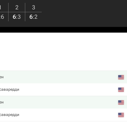
1
2
3
:
6
6
:
3
6
:
2
ен
саваредди
ен
саваредди