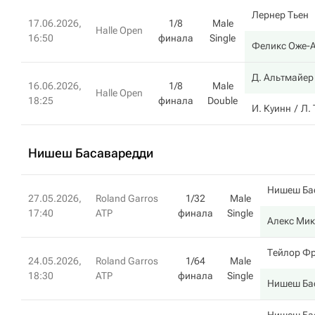
Лернер Тьен
17.06.2026,
1/8
Male
Halle Open
16:50
финала
Single
Феликс Оже-
Д. Альтмайер
16.06.2026,
1/8
Male
Halle Open
18:25
финала
Double
И. Куинн
Л.
Нишеш Басаваредди
Нишеш Ба
27.05.2026,
Roland Garros
1/32
Male
17:40
ATP
финала
Single
Алекс Мик
Тейлор Ф
24.05.2026,
Roland Garros
1/64
Male
18:30
ATP
финала
Single
Нишеш Ба