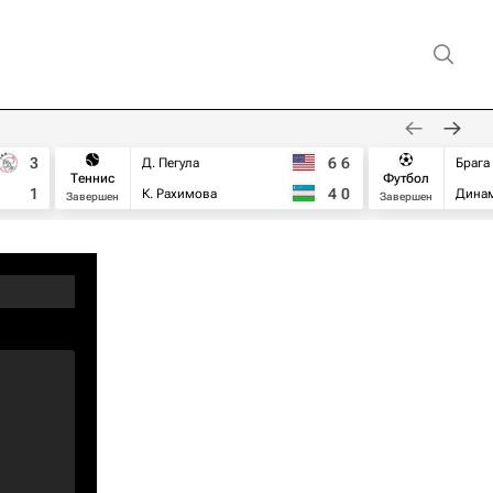
3
6
6
Д. Пегула
Брага
Теннис
Футбол
1
4
0
К. Рахимова
Дина
Завершен
Завершен