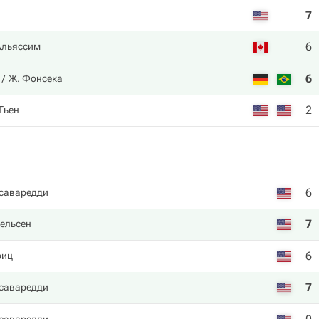
7
6
Альяссим
6
Ж. Фонсека
2
 Тьен
6
саваредди
7
ельсен
6
риц
7
саваредди