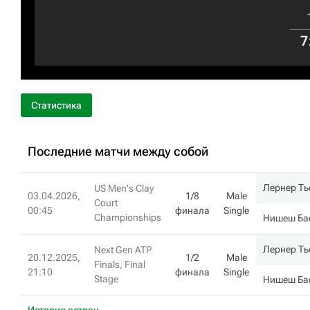
7
Статистика
Последние матчи между собой
Лернер Ть
US Men's Clay
03.04.2026,
1/8
Male
Court
00:45
финала
Single
Championships
Нишеш Ба
Лернер Ть
Next Gen ATP
20.12.2025,
1/2
Male
Finals, Final
21:10
финала
Single
Stage
Нишеш Ба