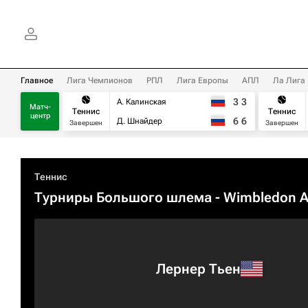
Главное
Лига Чемпионов
РПЛ
Лига Европы
АПЛ
Ла Лига
3
3
А. Калинская
Матч-
Теннис
Теннис
центр
6
6
Д. Шнайдер
Завершен
Завершен
Теннис
Турниры Большого шлема
- Wimbledon 
Лернер Тьен