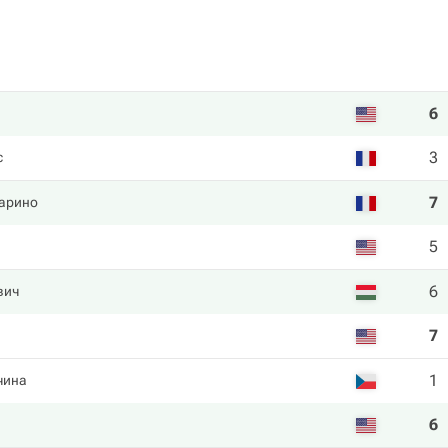
6
3
с
7
арино
5
6
вич
7
1
чина
6