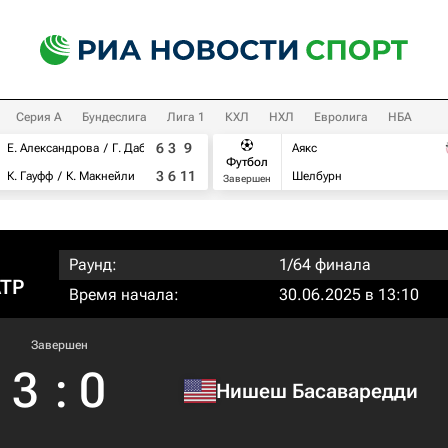
Серия А
Бундеслига
Лига 1
КХЛ
НХЛ
Евролига
НБА
6
3
9
Е. Александрова
Г. Дабровски
Аякс
Футбол
3
6
11
К. Гауфф
К. Макнейли
Шелбурн
Завершен
Раунд:
1/64 финала
ATP
Время начала:
30.06.2025 в 13:10
Завершен
3
:
0
Нишеш Басаваредди