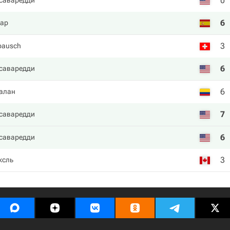
0
саваредди
6
нар
3
dbausch
6
саваредди
6
алан
7
саваредди
6
саваредди
3
ксль