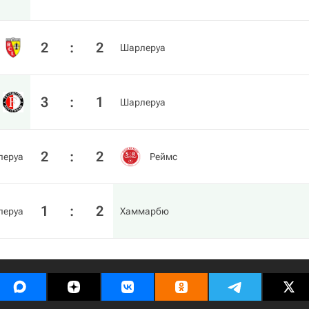
2
:
2
Шарлеруа
3
:
1
Шарлеруа
2
:
2
леруа
Реймс
1
:
2
леруа
Хаммарбю