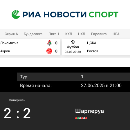
Серия А
Бундеслига
Лига 1
КХЛ
НХЛ
Евролига
НБА
0
Локомотив
ЦСКА
Футбол
0
Акрон
Ростов
08.08 20:30
Тур:
1
Время начала:
27.06.2025 в 21:00
Завершен
2
:
2
Шарлеруа