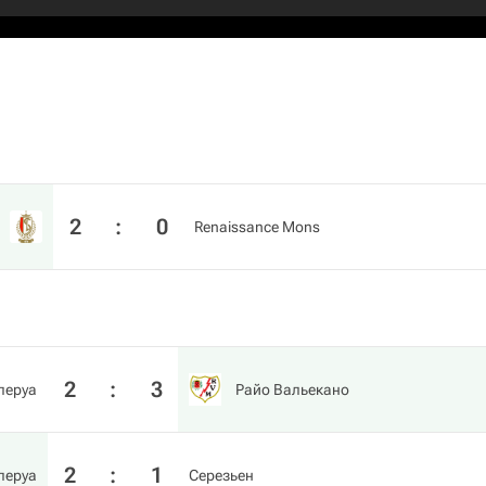
2
:
0
Renaissance Mons
2
:
3
леруа
Райо Вальекано
2
:
1
леруа
Серезьен