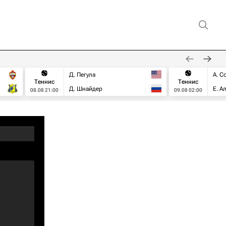
Д. Пегула
А. С
Теннис
Теннис
Д. Шнайдер
Е. А
08.08 21:00
09.08 02:00