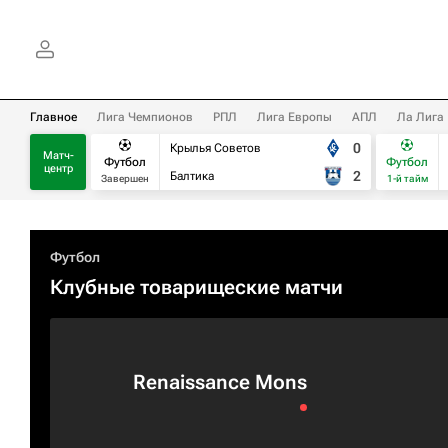
Главное
Лига Чемпионов
РПЛ
Лига Европы
АПЛ
Ла Лига
0
Крылья Советов
Матч-
Футбол
Футбол
центр
2
Балтика
Завершен
1-й тайм
Футбол
Клубные товарищеские матчи
Renaissance Mons