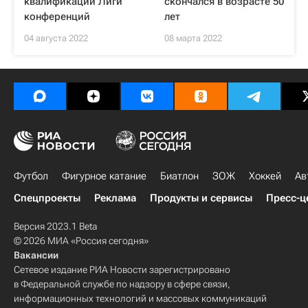
квалификации Лиги
скончался в возрасте 50
конференций
лет
04 августа 2022
08 марта 2022
Футбол
Фигурное катание
Биатлон
ЗОЖ
Хоккей
Ав
Спецпроекты
Реклама
Продукты и сервисы
Пресс-ц
Версия 2023.1 Beta
© 2026 МИА «Россия сегодня»
Вакансии
Сетевое издание РИА Новости зарегистрировано
в Федеральной службе по надзору в сфере связи,
информационных технологий и массовых коммуникаций