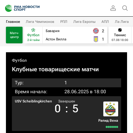
Главное
Лига Чемпионов
РПЛ
Лига Европы
АПЛ
Ла Лига
2
Бавария
Матч-
Футбол
Теннис
центр
1
Астон Вилла
2-й тайм
07.08 18:00
Футбол
Клубные товарищеские матчи
Тур:
1
Время начала:
28.06.2025 в 18:00
USV Scheiblingkirchen
Завершен
0
:
5
Рапид Вена