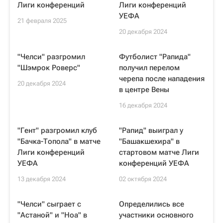
Лиги конференций
Лиги конференций
УЕФА
21 февраля 2025
20 декабря 2024
"Челси" разгромил
Футболист "Рапида"
"Шэмрок Роверс"
получил перелом
черепа после нападения
20 декабря 2024
в центре Вены
16 декабря 2024
"Гент" разгромил клуб
"Рапид" выиграл у
"Бачка-Топола" в матче
"Башакшехира" в
Лиги конференций
стартовом матче Лиги
УЕФА
конференций УЕФА
13 декабря 2024
02 октября 2024
"Челси" сыграет с
Определились все
"Астаной" и "Ноа" в
участники основного