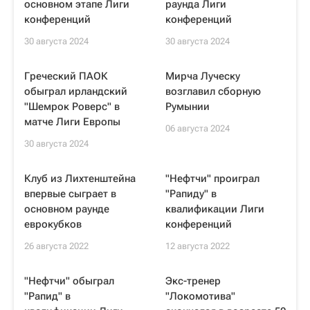
основном этапе Лиги
раунда Лиги
конференций
конференций
30 августа 2024
30 августа 2024
Греческий ПАОК
Мирча Луческу
обыграл ирландский
возглавил сборную
"Шемрок Роверс" в
Румынии
матче Лиги Европы
06 августа 2024
30 августа 2024
Клуб из Лихтенштейна
"Нефтчи" проиграл
впервые сыграет в
"Рапиду" в
основном раунде
квалификации Лиги
еврокубков
конференций
26 августа 2022
12 августа 2022
"Нефтчи" обыграл
Экс-тренер
"Рапид" в
"Локомотива"