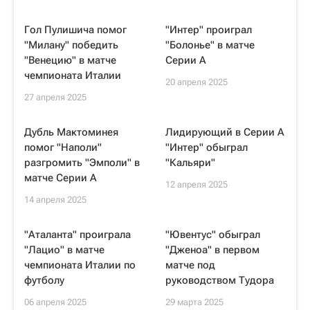
Гол Пулишича помог
"Интер" проиграл
"Милану" победить
"Болонье" в матче
"Венецию" в матче
Серии А
чемпионата Италии
20 апреля 2025
27 апреля 2025
Дубль Мактоминея
Лидирующий в Серии А
помог "Наполи"
"Интер" обыграл
разгромить "Эмполи" в
"Кальяри"
матче Серии А
12 апреля 2025
14 апреля 2025
"Аталанта" проиграла
"Ювентус" обыграл
"Лацио" в матче
"Дженоа" в первом
чемпионата Италии по
матче под
футболу
руководством Тудора
06 апреля 2025
29 марта 2025