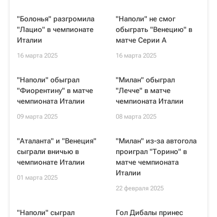
"Болонья" разгромила
"Наполи" не смог
"Лацио" в чемпионате
обыграть "Венецию" в
Италии
матче Серии А
16 марта 2025
16 марта 2025
"Наполи" обыграл
"Милан" обыграл
"Фиорентину" в матче
"Лечче" в матче
чемпионата Италии
чемпионата Италии
09 марта 2025
08 марта 2025
"Аталанта" и "Венеция"
"Милан" из-за автогола
сыграли вничью в
проиграл "Торино" в
чемпионате Италии
матче чемпионата
Италии
01 марта 2025
22 февраля 2025
"Наполи" сыграл
Гол Дибалы принес