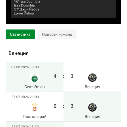
16‎’‎
Issa Doumbia
Issa Doumbia
57‎’‎
Джон Йебоа
Джон Йебоа
Статистика
Новости команд
Венеция
01.08.2026 18:00
4
:
3
Сент-Этьен
Венеция
27.07.2026 21:00
0
:
3
Галатасарай
Венеция
23.07.2026 18:30