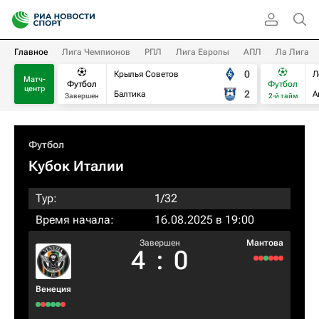
Главное
Лига Чемпионов
РПЛ
Лига Европы
АПЛ
Ла Лига
0
Крылья Советов
Л
Матч-
Футбол
Футбол
центр
2
Балтика
А
Завершен
2-й тайм
Футбол
Кубок Италии
Тур:
1/32
Время начала:
16.08.2025 в 19:00
Завершен
Мантова
4
:
0
Венеция