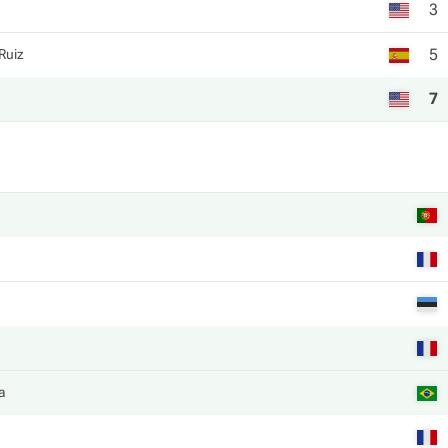
3
5
Ruiz
7
а