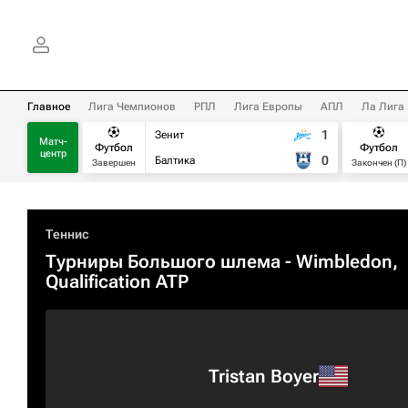
Главное
Лига Чемпионов
РПЛ
Лига Европы
АПЛ
Ла Лига
1
Зенит
Матч-
Футбол
Футбол
центр
0
Балтика
Завершен
Закончен (П)
Теннис
Турниры Большого шлема
- Wimbledon,
Qualification ATP
Tristan Boyer