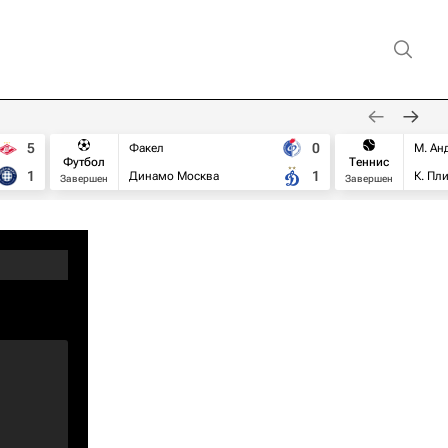
5
0
Факел
М. Ан
Футбол
Теннис
1
1
Динамо Москва
К. Пл
Завершен
Завершен