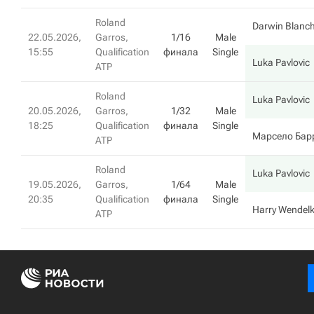
Roland
Darwin Blanc
22.05.2026,
Garros,
1/16
Male
15:55
Qualification
финала
Single
Luka Pavlovic
ATP
Roland
Luka Pavlovic
20.05.2026,
Garros,
1/32
Male
18:25
Qualification
финала
Single
Марсело Бар
ATP
Roland
Luka Pavlovic
19.05.2026,
Garros,
1/64
Male
20:35
Qualification
финала
Single
Harry Wendel
ATP