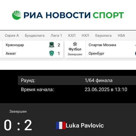
Серия А
Бундеслига
Лига 1
КХЛ
НХЛ
Евролига
НБА
2
Краснодар
Спартак Москва
Футбол
1
Ахмат
Оренбург
Завершен
Раунд:
1/64 финала
Время начала:
23.06.2025 в 13:10
Завершен
0
:
2
Luka Pavlovic