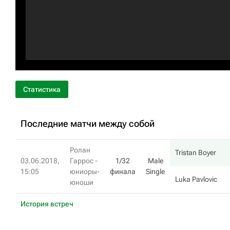
Статистика
Последние матчи между собой
Ролан
Tristan Boyer
03.06.2018,
Гаррос -
1/32
Male
15:05
юниоры-
финала
Single
Luka Pavlovic
юноши
История встреч