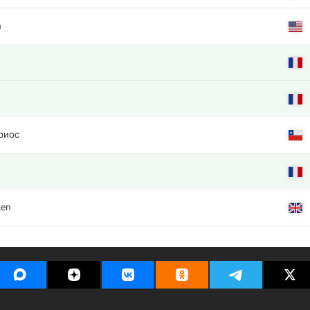
h
риос
ken