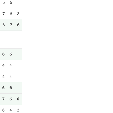
5
5
7
6
3
6
7
6
6
6
4
4
4
4
6
6
7
6
6
6
4
2