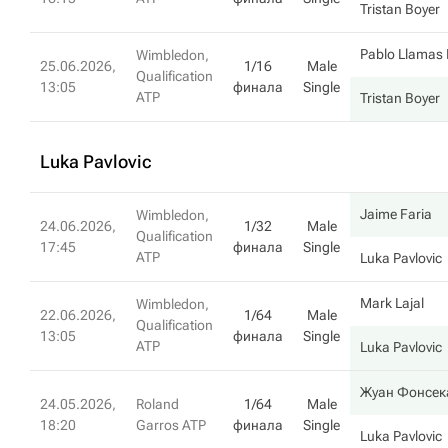
Tristan Boyer
Pablo Llamas 
Wimbledon,
25.06.2026,
1/16
Male
Qualification
13:05
финала
Single
ATP
Tristan Boyer
Luka Pavlovic
Jaime Faria
Wimbledon,
24.06.2026,
1/32
Male
Qualification
17:45
финала
Single
ATP
Luka Pavlovic
Mark Lajal
Wimbledon,
22.06.2026,
1/64
Male
Qualification
13:05
финала
Single
ATP
Luka Pavlovic
Жуан Фонсек
24.05.2026,
Roland
1/64
Male
18:20
Garros ATP
финала
Single
Luka Pavlovic