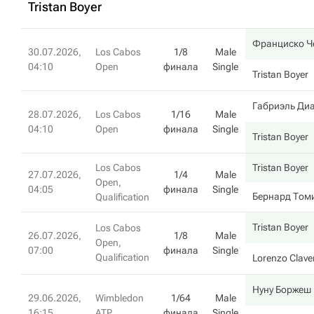
Tristan Boyer
Франциско Ч
30.07.2026,
Los Cabos
1/8
Male
04:10
Open
финала
Single
Tristan Boyer
Габриэль Ди
28.07.2026,
Los Cabos
1/16
Male
04:10
Open
финала
Single
Tristan Boyer
Los Cabos
Tristan Boyer
27.07.2026,
1/4
Male
Open,
04:05
финала
Single
Бернард Том
Qualification
Tristan Boyer
Los Cabos
26.07.2026,
1/8
Male
Open,
07:00
финала
Single
Qualification
Lorenzo Clave
Нуну Боржеш
29.06.2026,
Wimbledon
1/64
Male
16:15
ATP
финала
Single