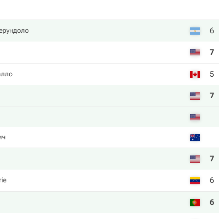
6
ерундоло
7
5
алло
7
ич
7
6
rie
6