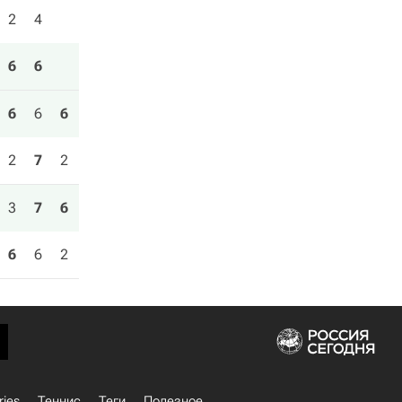
2
4
6
6
6
6
6
2
7
2
3
7
6
6
6
2
ries
Теннис
Теги
Полезное