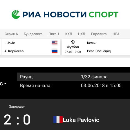
Серия А
Бундеслига
Лига 1
КХЛ
НХЛ
Евролига
НБА
I. Jovic
Кельн
Футбол
А. Корнеева
Реал Сосьедад
07.08 19:00
Раунд:
1/32 финала
с -
Время начала:
03.06.2018 в 15:05
Завершен
2
:
0
Luka Pavlovic