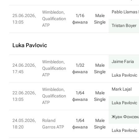
Pablo Llamas 
Wimbledon,
25.06.2026,
1/16
Male
Qualification
13:05
финала
Single
ATP
Tristan Boyer
Luka Pavlovic
Jaime Faria
Wimbledon,
24.06.2026,
1/32
Male
Qualification
17:45
финала
Single
ATP
Luka Pavlovic
Mark Lajal
Wimbledon,
22.06.2026,
1/64
Male
Qualification
13:05
финала
Single
ATP
Luka Pavlovic
Жуан Фонсек
24.05.2026,
Roland
1/64
Male
18:20
Garros ATP
финала
Single
Luka Pavlovic