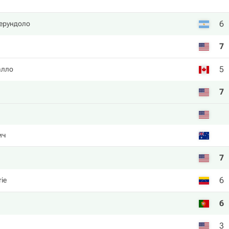
6
ерундоло
7
5
алло
7
ич
7
6
rie
6
3