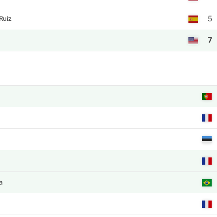
5
Ruiz
7
а