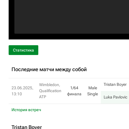
Статистика
Последние матчи между собой
Tristan Boyer
Wimbledon,
23.06.2025,
1/64
Male
Qualification
13:10
финала
Single
ATP
Luka Pavlovic
История встреч
Tristan Boyer