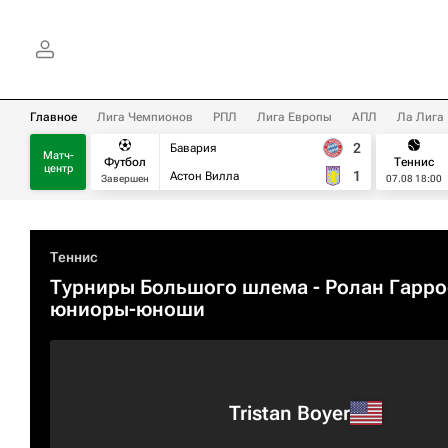
Главное
Лига Чемпионов
РПЛ
Лига Европы
АПЛ
Ла Лига
2
Бавария
Матч-
Футбол
Теннис
центр
1
Астон Вилла
Завершен
07.08 18:00
Теннис
Турниры Большого шлема
- Ролан Гарро
юниоры-юноши
Tristan Boyer