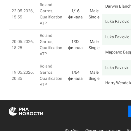
Roland
Darwin Blanc
22.05.2026,
Garros,
1/16
Male
15:55
Qualification
финала
Single
Luka Pavlovic
ATP
Roland
Luka Pavlovic
20.05.2026,
Garros,
1/32
Male
18:25
Qualification
финала
Single
Марсело Бар
ATP
Roland
Luka Pavlovic
19.05.2026,
Garros,
1/64
Male
20:35
Qualification
финала
Single
Harry Wendel
ATP
Футбол
Фигурное катание
Б