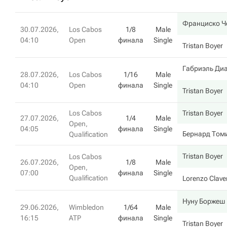
Франциско Ч
30.07.2026,
Los Cabos
1/8
Male
04:10
Open
финала
Single
Tristan Boyer
Габриэль Ди
28.07.2026,
Los Cabos
1/16
Male
04:10
Open
финала
Single
Tristan Boyer
Los Cabos
Tristan Boyer
27.07.2026,
1/4
Male
Open,
04:05
финала
Single
Бернард Том
Qualification
Tristan Boyer
Los Cabos
26.07.2026,
1/8
Male
Open,
07:00
финала
Single
Qualification
Lorenzo Clave
Нуну Боржеш
29.06.2026,
Wimbledon
1/64
Male
16:15
ATP
финала
Single
Tristan Boyer