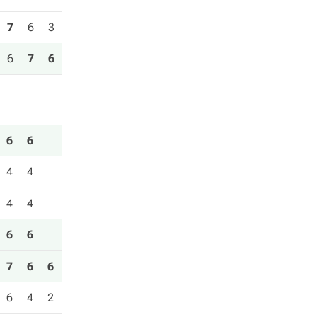
7
6
3
6
7
6
6
6
4
4
4
4
6
6
7
6
6
6
4
2