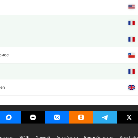
h
риос
ken
иатлон
ЗОЖ
Хоккей
Авто/мото
Единоборства
Sport sto